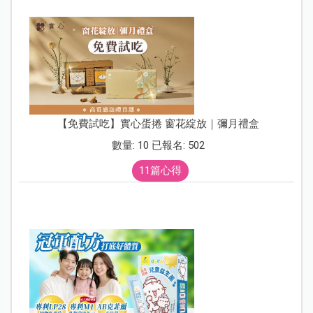
【免費試吃】實心蛋捲 窗花綻放｜彌月禮盒
數量: 10 已報名: 502
11篇心得