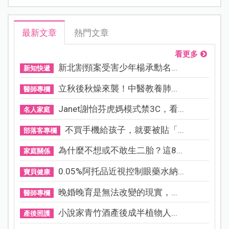
最新文章
熱門文章
看更多
新北割頸案受害少年楊承勳名...
新知快遞
立秋後秋燥來襲！中醫教養肺...
醫師專欄
Janet謝怡芬虎媽模式禁3C，看...
名人家庭
不買手機給孩子，就要被貼「...
部落客專欄
為什麼不想或不敢生二胎？這8...
家庭關係
0.05%阿托品近視控制眼藥水納...
寶貝健康
晚婚晚育是無法改變的現實，...
醫師專欄
小說家青竹酒產後成半植物人...
產後照護