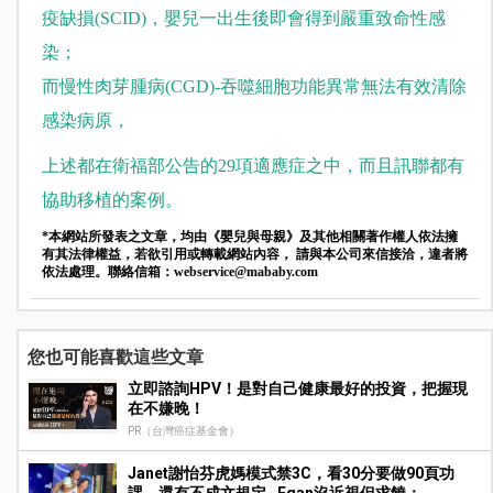
疫缺損(SCID)，嬰兒一出生後即會得到嚴重致命性感
染；
而慢性肉芽腫病(CGD)-吞噬細胞功能異常無法有效清除
感染病原，
上述都在衛福部公告的29項適應症之中，而且訊聯都有
協助移植的案例。
*本網站所發表之文章，均由《嬰兒與母親》及其他相關著作權人依法擁
有其法律權益，若欲引用或轉載網站內容， 請與本公司來信接洽，違者將
依法處理。聯絡信箱：
webservice@mababy.com
您也可能喜歡這些文章
立即諮詢HPV！是對自己健康最好的投資，把握現
在不嫌晚！
PR（台灣癌症基金會）
Janet謝怡芬虎媽模式禁3C，看30分要做90頁功