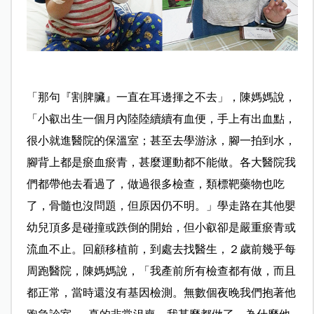
「那句『割脾臟』一直在耳邊揮之不去」，陳媽媽說，
「小叡出生一個月內陸陸續續有血便，手上有出血點，
很小就進醫院的保溫室；甚至去學游泳，腳一拍到水，
腳背上都是瘀血瘀青，甚麼運動都不能做。各大醫院我
們都帶他去看過了，做過很多檢查，類標靶藥物也吃
了，骨髓也沒問題，但原因仍不明。」學走路在其他嬰
幼兒頂多是碰撞或跌倒的開始，但小叡卻是嚴重瘀青或
流血不止。回顧移植前，到處去找醫生，２歲前幾乎每
周跑醫院，陳媽媽說，「我產前所有檢查都有做，而且
都正常，當時還沒有基因檢測。無數個夜晚我們抱著他