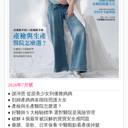
2026年7月號
● 謝沛恩 從甜美少女到優雅媽媽
● 剖婦產媽媽各階段照護大全
● 產檢與生產醫院怎麼選？
● 好醫師５大檢驗標準 選對醫院是風險管理
● 破解４個最常被誤解的寶寶安全感問題
● 藥膳、茶飲、日常保養 中醫觀點看產後掉髮