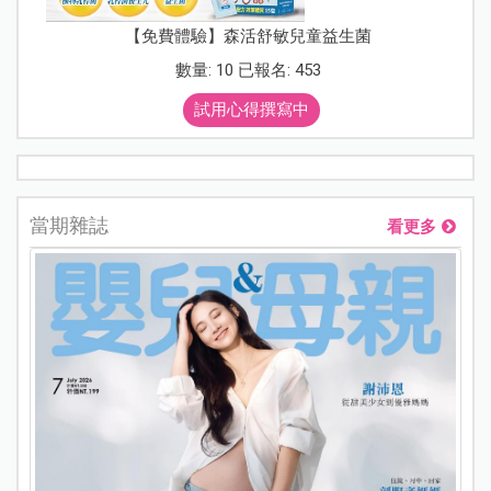
【免費體驗】森活舒敏兒童益生菌
數量: 10 已報名: 453
試用心得撰寫中
當期雜誌
看更多