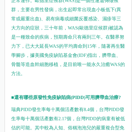
正常運作。歐德里症候群(WAS)是一個性連遺傳徵候
群，主要在男性發病，出生起即常出現血小板低下(異
常或嚴重出血)、易有病毒或細菌反覆感染、濕疹等三
大方向的症狀，三十年前，WAS(歐德里症候群)被認為
是一種致命的疾病，預期壽命只有兩到三年。在醫界努
力下，已大大延長WAS的平均壽命到15年，隨著再生醫
學腳步，據美國免疫缺陷基金會(IDF)指出，臍帶血、
骨髓等造血幹細胞移植，是目前唯一能永久治癒WAS的
方法。
■
還有哪些原發性免疫缺陷病(PIDD)可用臍帶血治療?
瑞典PIDD發生率每十萬個活產數有8.4個，台灣PIDD發
生率每十萬個活產數有2.17個，台灣PIDD的病童有被低
估的可能。其中較為人知、俗稱泡泡兒的嚴重複合型免