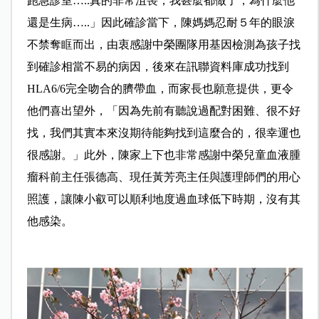
跑急診室…..真的非常沮喪，我甚麼都做了，為什麼他
還是生病…..」因此確診當下，陳媽媽忍耐５年的眼淚
不禁奪眶而出，由衷感謝中榮團隊用基因檢測為孩子找
到確診相當不易的病因，後來在訊聯資料庫成功找到
HLA6/6完全吻合的臍帶血，而家長也願意提供，更令
他們喜出望外，「因為先前有聽說過配對困難、很不好
找，我們其實本來沒期待能夠找到這麼合的，很幸運也
很感謝。」此外，陳家上下也非常感謝中榮兒童血液腫
瘤科前主任張德高、現任黃芳亮主任與護理師們的用心
照護，讓陳小叡可以順利地度過血球低下時期，沒有其
他感染。