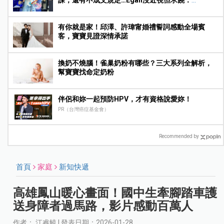
課，還有不成文規定…Egan沒近視但求饒：
Mummy, please～
有你就是家！邱澤、許瑋甯婚禮誓詞感動全場賓
客，寶寶見證深情承諾
換奶不燒腦！雀巢奶粉有哪些？三大系列全解析，
幫寶寶找命定奶粉
伴侶和妳一起預防HPV，才有資格說愛妳！
PR（台灣癌症基金會）
Recommended by
首頁
家庭
新知快遞
高雄鳳山暖心畫面！國中生牽腳踏車護
送身障者過馬路，影片感動百萬人
作者： 江睿毓 | 發表日期：2026-01-28