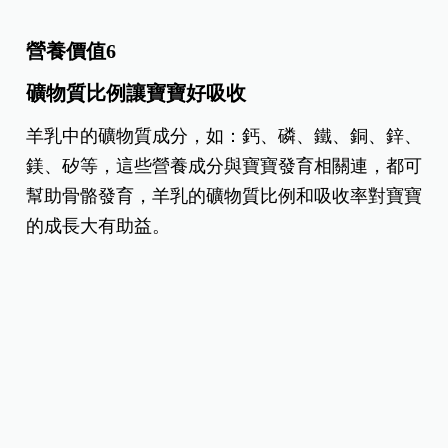
葉黃素含量較多
寶寶的視力發育過程中，需要大量的葉黃素和DHA
支持，而奶類是很好的葉黃素來源，每100克母乳含
60毫克（mg）葉黃素量，油脂高的綿羊乳更高達64
毫克，而山羊乳為45毫克，牛乳則為35毫克，由此
可見，羊乳的葉黃素量更接近母乳的含量。
營養價值6
礦物質比例讓寶寶好吸收
羊乳中的礦物質成分，如：鈣、磷、鐵、銅、鋅、
鎂、矽等，這些營養成分與寶寶發育相關連，都可
幫助骨骼發育，羊乳的礦物質比例和吸收率對寶寶