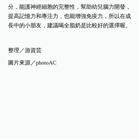
如果想幫寶寶換成羊乳配方奶，王雅虹營養師叮
嚀，歐盟針對小於12個月大寶寶的配方奶有嚴謹的
規定，所以一定要買殺菌和調整過配方的羊奶粉，
不能讓寶寶直接喝鮮羊乳，以免對寶寶的健康造成
危害。
另一方面，夏子雯營養師也強調，不管是羊奶或牛
乳，脂肪中都含有「乳脂球膜」，它蘊含健腦成
分，能護神經細胞的完整性，幫助幼兒腦力開發，
提高記憶力和專注力，也能增強免疫力，所以在成
長中的小朋友，建議喝全脂奶是比較好的選擇喔。
整理／游資芸
圖片來源／photoAC