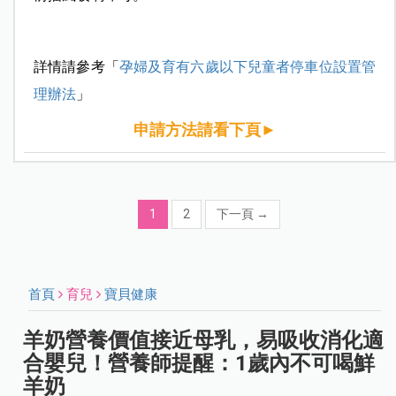
詳情請參考「
孕婦及育有六歲以下兒童者停車位設置管
理辦法
」
申請方法請看下頁►
1
2
下一頁
→
首頁
育兒
寶貝健康
羊奶營養價值接近母乳，易吸收消化適
合嬰兒！營養師提醒：1歲內不可喝鮮
羊奶