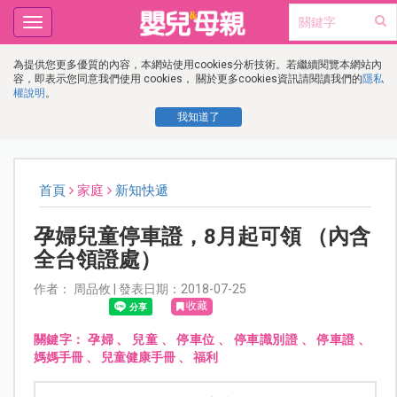
Toggle
navigation
為提供您更多優質的內容，本網站使用cookies分析技術。若繼續閱覽本網站內
容，即表示您同意我們使用 cookies， 關於更多cookies資訊請閱讀我們的
隱私
權說明
。
我知道了
首頁
家庭
新知快遞
孕婦兒童停車證，8月起可領 （內含
全台領證處）
作者： 周品攸 | 發表日期：2018-07-25
收藏
關鍵字：
孕婦
、
兒童
、
停車位
、
停車識別證
、
停車證
、
媽媽手冊
、
兒童健康手冊
、
福利