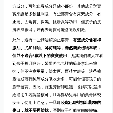
方成分，可能止癢成分只佔小部份，其他成分對寶
寶來說是多餘且刺激。有些藥膏含有尿素成分，有
止癢、去角質、保濕、抗發炎等功用，但孩子的皮
膚表層很薄，若再去角質可能會過度刺激。
此外，還有一些精油類的止癢膏，
有些成分含有樟
腦油、尤加利油、薄荷純等，雖然屬於植物萃取，
但並不適合3歲以下的寶寶使用
，尤其我們成人在看
到孩子被叮咬時，習慣將包包裡的藥膏拿出來塗
抹，但不注意用量，塗太厚、面積太廣等，這些樟
腦油或薄荷純等成分吸收太多，可能會傷害孩子的
腦部發育。因此，羅玉芳醫師建議，爸媽可以選擇
經過衛生署認證核可，且為嬰幼兒專用的藥膏比較
安全，使用上注意，
一旦叮咬處已經被抓出顯微的
傷口，就不要再塗抹
，否則孩子可能會由癢轉痛。