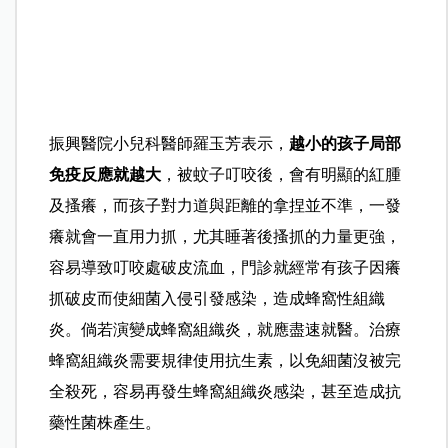
振興醫院小兒科醫師羅玉芳表示，
越小的孩子局部
免疫反應就越大
，被蚊子叮咬後，會有明顯的紅腫
及搔癢，而孩子對力道與距離的拿捏並不準，一發
癢就會一直用力抓，尤其睡著後搔抓的力量更強，
容易導致叮咬處破皮流血，門診就經常有孩子因癢
抓破皮而使細菌入侵引發感染，造成蜂窩性組織
炎。倘若演變成蜂窩組織炎，就應盡速就醫。治療
蜂窩組織炎需要規律使用抗生素，以免細菌沒被完
全殺死，容易再發生蜂窩組織炎感染，甚至造成抗
藥性菌株產生。