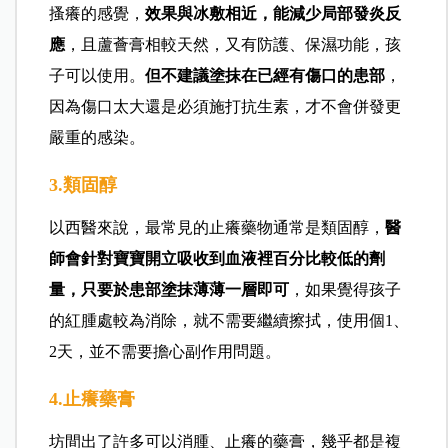
搔癢的感覺，
效果與冰敷相近，能減少局部發炎反
應
，且蘆薈膏相較天然，又有防護、保濕功能，孩
子可以使用。
但不建議塗抹在已經有傷口的患部
，
因為傷口太大還是必須施打抗生素，才不會併發更
嚴重的感染。
3.類固醇
以西醫來說，最常見的止癢藥物通常是類固醇，
醫
師會針對寶寶開立吸收到血液裡百分比較低的劑
量，只要於患部塗抹薄薄一層即可
，如果覺得孩子
的紅腫處較為消除，就不需要繼續擦拭，使用個1、
2天，並不需要擔心副作用問題。
4.止癢藥膏
坊間出了許多可以消腫、止癢的藥膏，幾乎都是複