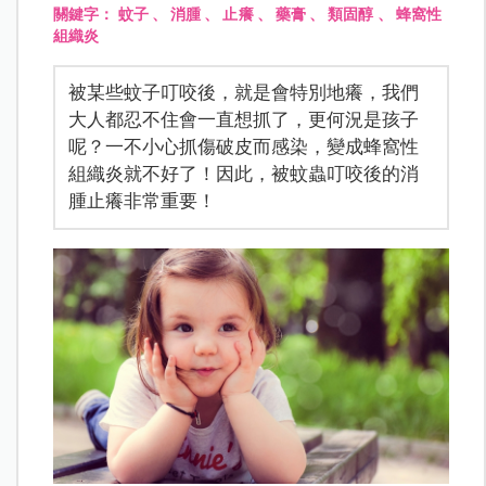
關鍵字：
蚊子
、
消腫
、
止癢
、
藥膏
、
類固醇
、
蜂窩性
組織炎
被某些蚊子叮咬後，就是會特別地癢，我們
大人都忍不住會一直想抓了，更何況是孩子
呢？一不小心抓傷破皮而感染，變成蜂窩性
組織炎就不好了！因此，被蚊蟲叮咬後的消
腫止癢非常重要！