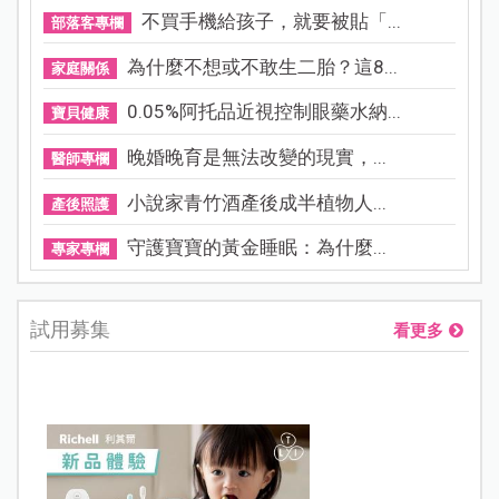
不買手機給孩子，就要被貼「...
部落客專欄
為什麼不想或不敢生二胎？這8...
家庭關係
0.05%阿托品近視控制眼藥水納...
寶貝健康
晚婚晚育是無法改變的現實，...
醫師專欄
小說家青竹酒產後成半植物人...
產後照護
守護寶寶的黃金睡眠：為什麼...
專家專欄
試用募集
看更多