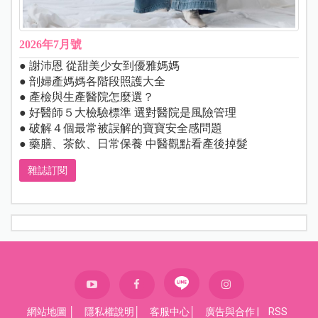
2026年7月號
● 謝沛恩 從甜美少女到優雅媽媽
● 剖婦產媽媽各階段照護大全
● 產檢與生產醫院怎麼選？
● 好醫師５大檢驗標準 選對醫院是風險管理
● 破解４個最常被誤解的寶寶安全感問題
● 藥膳、茶飲、日常保養 中醫觀點看產後掉髮
雜誌訂閱
網站地圖
│
隱私權說明
│
客服中心
│
廣告與合作
|
RSS