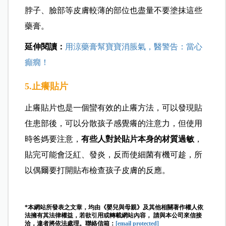
脖子、臉部等皮膚較薄的部位也盡量不要塗抹這些
藥膏。
延伸閱讀：
用涼藥膏幫寶寶消脹氣，醫警告：當心
癲癇！
5.止癢貼片
止癢貼片也是一個蠻有效的止癢方法，可以發現貼
住患部後，可以分散孩子感覺癢的注意力，但使用
時爸媽要注意，
有些人對於貼片本身的材質過敏
，
貼完可能會泛紅、發炎，反而使細菌有機可趁，所
以偶爾要打開貼布檢查孩子皮膚的反應。
*本網站所發表之文章，均由《嬰兒與母親》及其他相關著作權人依
法擁有其法律權益，若欲引用或轉載網站內容， 請與本公司來信接
洽，違者將依法處理。聯絡信箱：
[email protected]