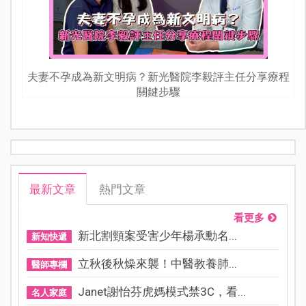
夫妻不孕成為新文明病？新光醫院李毅評主任分享療程
關鍵步驟
最新文章
熱門文章
看更多
新北割頸案受害少年楊承勳名...
新知快遞
立秋後秋燥來襲！中醫教養肺...
醫師專欄
Janet謝怡芬虎媽模式禁3C，看...
名人家庭