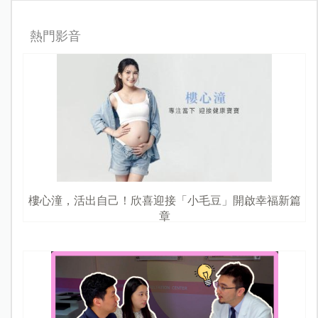
熱門影音
樓心潼，活出自己！欣喜迎接「小毛豆」開啟幸福新篇
章