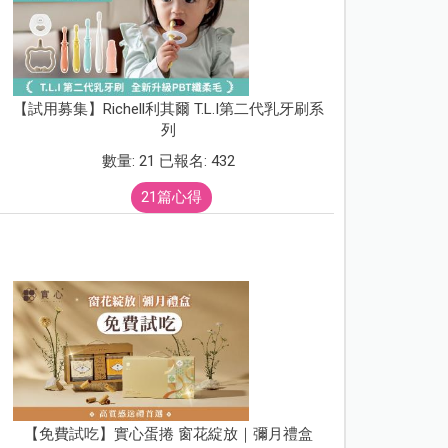
【試用募集】Richell利其爾 T.L.I第二代乳牙刷系
列
數量: 21 已報名: 432
21篇心得
【免費試吃】實心蛋捲 窗花綻放｜彌月禮盒