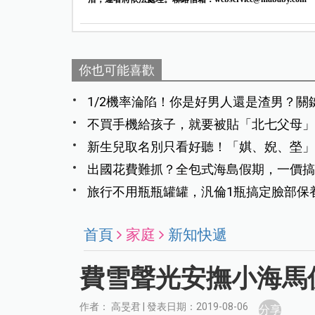
你也可能喜歡
1/2機率淪陷！你是好男人還是渣男？關
不買手機給孩子，就要被貼「北七父母」
新生兒取名別只看好聽！「娸、婗、塋」
出國花費難抓？全包式海島假期，一價搞
旅行不用瓶瓶罐罐，汎倫1瓶搞定臉部保
首頁
家庭
新知快遞
費雪聲光安撫小海馬
作者： 高旻君 | 發表日期：2019-08-06
分享