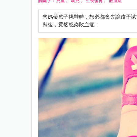
關鍵字：
兒童
、
幼兒
、
生長發育
、
敗血症
爸媽帶孩子挑鞋時，想必都會先讓孩子試
鞋後，竟然感染敗血症！