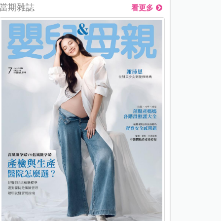
當期雜誌
看更多