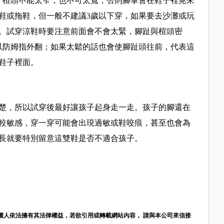
合適，楦頭不能太窄，也不可太寬，否則腳掌會在鞋子裡晃來
鞋或拖鞋，但一般不建議3歲以下穿，如果要去沙灘或玩
。試穿涼鞋時要注意前面會不會太緊，腳趾與楦頭密
趾，以防姆指外翻；如果太鬆的話也會使腳趾頭往前，代表這
鞋子裡面。
楚，所以試穿後最好讓孩子起身走一走。孩子的腳還在
較敏感，穿一穿可能會出現過敏或鞋咬痕，甚至也會為
長就要特別留意這雙鞋是否不適合孩子。
權人依法擁有其法律權益，若欲引用或轉載網站內容， 請與本公司來信接