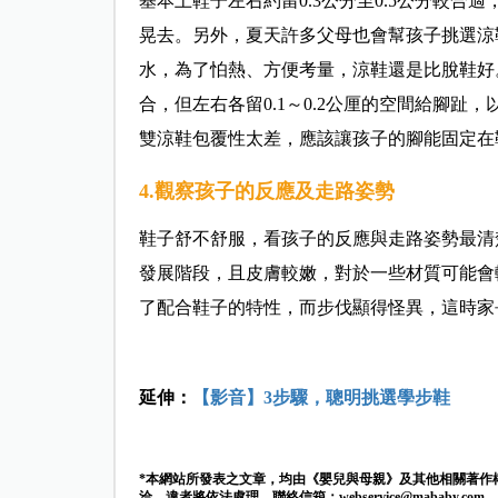
基本上鞋子左右約留0.3公分至0.5公分較
晃去。另外，夏天許多父母也會幫孩子挑選涼
水，為了怕熱、方便考量，涼鞋還是比脫鞋好
合，但左右各留0.1～0.2公厘的空間給腳
雙涼鞋包覆性太差，應該讓孩子的腳能固定在
4.觀察孩子的反應及走路姿勢
鞋子舒不舒服，看孩子的反應與走路姿勢最清
發展階段，且皮膚較嫩，對於一些材質可能會
了配合鞋子的特性，而步伐顯得怪異，這時家
延伸：
【影音】3步驟，聰明挑選學步鞋
*本網站所發表之文章，均由《嬰兒與母親》及其他相關著作
洽，違者將依法處理。聯絡信箱：
webservice@mababy.com