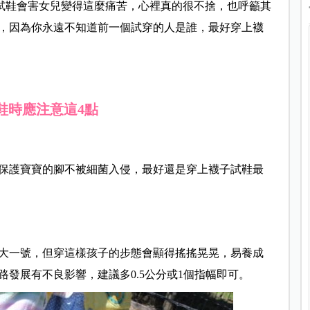
光腳試鞋會害女兒變得這麼痛苦，心裡真的很不捨，也呼籲其
，因為你永遠不知道前一個試穿的人是誰，最好穿上襪
鞋時應注意這4點
保護寶寶的腳不被細菌入侵，最好還是穿上襪子試鞋最
大一號，但穿這樣孩子的步態會顯得搖搖晃晃，易養成
發展有不良影響，建議多0.5公分或1個指幅即可。