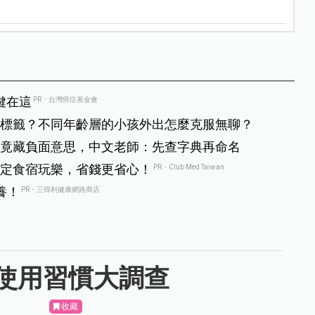
鍵在這
PR・台灣癌症基金會
標籤？不同年齡層的小孩外出怎麼克服無聊？
竟藏負面意思，中文老師：先查字典再命名
定食宿玩樂，省錢更省心！
PR・Club Med Taiwan
養！
PR・三得利健康網路商店
使用習慣大調查
收藏