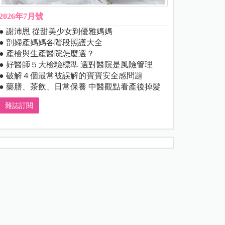
2026年7月號
● 謝沛恩 從甜美少女到優雅媽媽
● 剖婦產媽媽各階段照護大全
● 產檢與生產醫院怎麼選？
● 好醫師５大檢驗標準 選對醫院是風險管理
● 破解４個最常被誤解的寶寶安全感問題
● 藥膳、茶飲、日常保養 中醫觀點看產後掉髮
雜誌訂閱