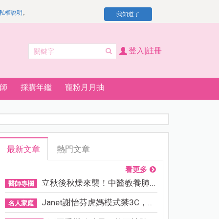
私權說明
。
我知道了
登入|註冊
師
採購年鑑
寵粉月月抽
最新文章
熱門文章
看更多
立秋後秋燥來襲！中醫教養肺...
醫師專欄
Janet謝怡芬虎媽模式禁3C，看...
名人家庭