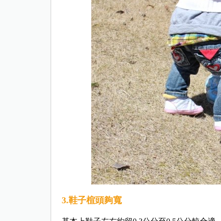
3.鞋子楦頭夠寬