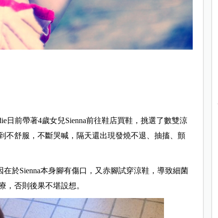
e日前帶著4歲女兒Sienna前往鞋店買鞋，挑選了數雙涼
到不舒服，不斷哭喊，隔天還出現發燒不退、抽搐、顫
因在於Sienna本身腳有傷口，又赤腳試穿涼鞋，導致細菌
療，否則後果不堪設想。