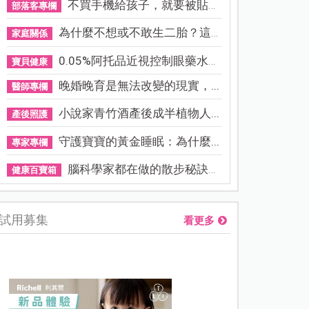
不買手機給孩子，就要被貼「...
部落客專欄
為什麼不想或不敢生二胎？這8...
家庭關係
0.05%阿托品近視控制眼藥水納...
寶貝健康
晚婚晚育是無法改變的現實，...
醫師專欄
小說家青竹酒產後成半植物人...
產後照護
守護寶寶的黃金睡眠：為什麼...
專家專欄
腦科學家都在做的散步秘訣！...
健康百寶箱
試用募集
看更多