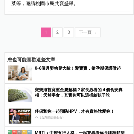
菜等，邀請桃園市民共襄盛舉。
1
2
3
下一頁
→
您也可能喜歡這些文章
0-6個月嬰幼兒大敵！愛寶寶，從孕期保護做起
寶寶海苔竟重金屬超標？家長必看的 4 個食安真
相！天然零食，其實你可以這樣給孩子吃
伴侶和妳一起預防HPV，才有資格說愛妳！
PR（台灣癌症基金會）
MBTI x 中醫五行人格，一起來看看你是哪種類型