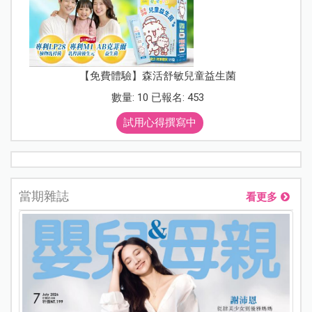
【免費體驗】森活舒敏兒童益生菌
數量: 10 已報名: 453
試用心得撰寫中
當期雜誌
看更多