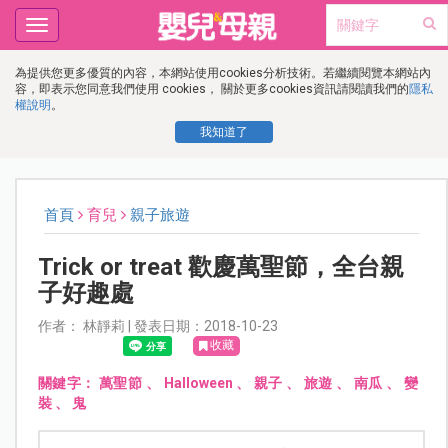
Toggle
navigation
為提供您更多優質的內容，本網站使用cookies分析技術。若繼續閱覽本網站內
容，即表示您同意我們使用 cookies， 關於更多cookies資訊請閱讀我們的
隱私
權說明
。
我知道了
首頁
育兒
親子旅遊
Trick or treat 歡慶萬聖節，全台親
子好趣處
作者： 林靜莉 | 發表日期：2018-10-23
收藏
關鍵字：
萬聖節
、
Halloween
、
親子
、
旅遊
、
南瓜
、
變
裝
、
鬼