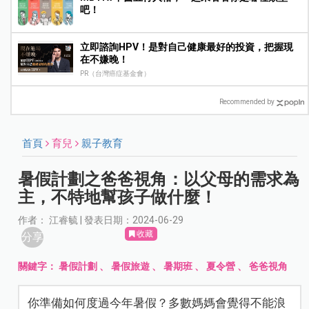
吧！
立即諮詢HPV！是對自己健康最好的投資，把握現
在不嫌晚！
PR（台灣癌症基金會）
Recommended by
首頁
育兒
親子教育
暑假計劃之爸爸視角：以父母的需求為
主，不特地幫孩子做什麼！
作者： 江睿毓 | 發表日期：2024-06-29
收藏
分享
關鍵字：
暑假計劃
、
暑假旅遊
、
暑期班
、
夏令營
、
爸爸視角
你準備如何度過今年暑假？多數媽媽會覺得不能浪