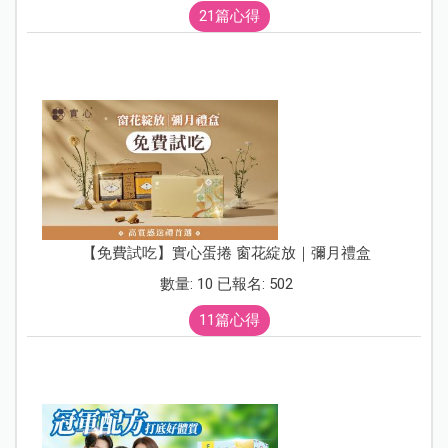
21篇心得
【免費試吃】實心蛋捲 窗花綻放｜彌月禮盒
數量: 10 已報名: 502
11篇心得