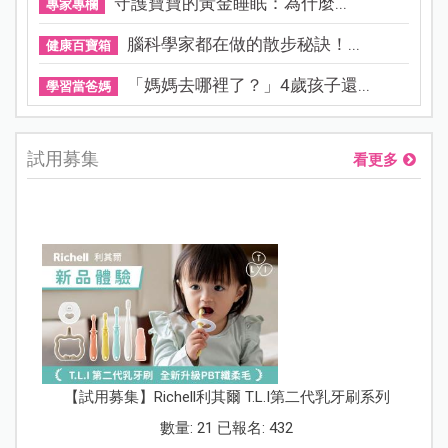
守護寶寶的黃金睡眠：為什麼...
專家專欄
腦科學家都在做的散步秘訣！...
健康百寶箱
「媽媽去哪裡了？」4歲孩子還...
學習當爸媽
試用募集
看更多
【試用募集】Richell利其爾 T.L.I第二代乳牙刷系列
數量: 21 已報名: 432