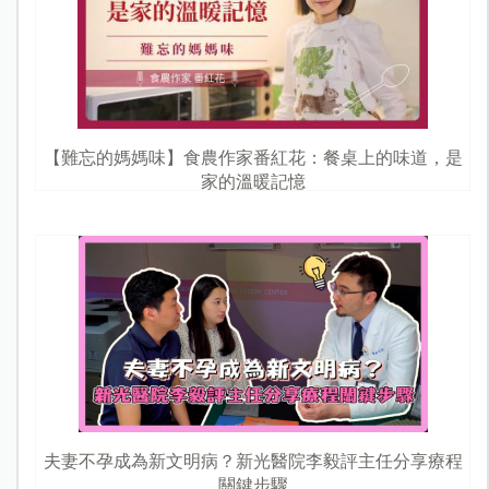
【難忘的媽媽味】食農作家番紅花：餐桌上的味道，是
家的溫暖記憶
夫妻不孕成為新文明病？新光醫院李毅評主任分享療程
關鍵步驟