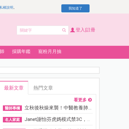
私權說明
。
我知道了
登入|註冊
師
採購年鑑
寵粉月月抽
最新文章
熱門文章
看更多
立秋後秋燥來襲！中醫教養肺...
醫師專欄
Janet謝怡芬虎媽模式禁3C，看...
名人家庭