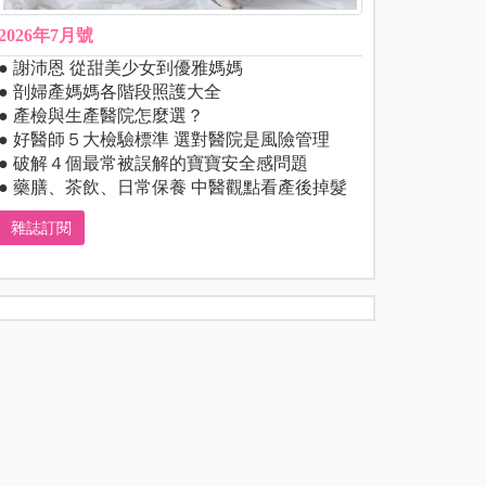
2026年7月號
● 謝沛恩 從甜美少女到優雅媽媽
● 剖婦產媽媽各階段照護大全
● 產檢與生產醫院怎麼選？
● 好醫師５大檢驗標準 選對醫院是風險管理
● 破解４個最常被誤解的寶寶安全感問題
● 藥膳、茶飲、日常保養 中醫觀點看產後掉髮
雜誌訂閱