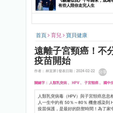
《驕陽似我》十年歸來，成為
有些人陪你走完人生
首頁
育兒
寶貝健康
遠離子宮頸癌！不分
疫苗開始
作者： 林宜屏 | 發表日期：2024-02-22
分享
關鍵字：
人類乳突病
、
HPV
、
子宮頸癌
、
國中
人類乳突病毒（HPV）與子宮頸癌息息
人一生中約有 50％～80％ 機會感染到 
疫苗保護，是最好的防禦時間！為了家