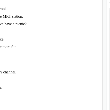
cool.
the MRT station.
we have a picnic?
ce.
ic more fun.
my channel.
n.