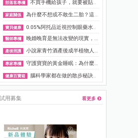
不買手機給孩子，就要被貼「...
部落客專欄
為什麼不想或不敢生二胎？這8...
家庭關係
0.05%阿托品近視控制眼藥水納...
寶貝健康
晚婚晚育是無法改變的現實，...
醫師專欄
小說家青竹酒產後成半植物人...
產後照護
守護寶寶的黃金睡眠：為什麼...
專家專欄
腦科學家都在做的散步秘訣！...
健康百寶箱
試用募集
看更多