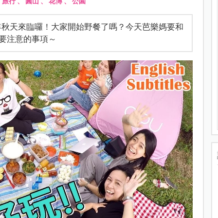
、
旅行
、
圓山
、
花博
、
公園
8年秋天來臨囉！大家開始野餐了嗎？今天芭樂媽要和
要注意的事項～