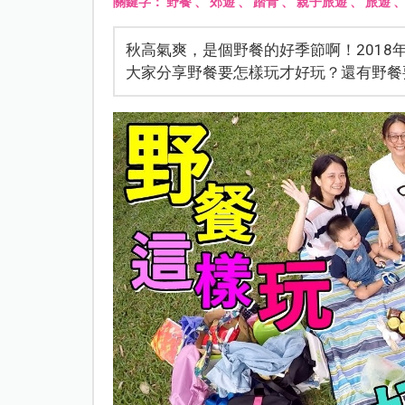
關鍵字：
野餐
、
郊遊
、
踏青
、
親子旅遊
、
旅遊
秋高氣爽，是個野餐的好季節啊！201
大家分享野餐要怎樣玩才好玩？還有野餐