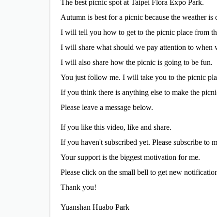
The best picnic spot at Taipei Flora Expo Park.
Autumn is best for a picnic because the weather is 
I will tell you how to get to the picnic place from 
I will share what should we pay attention to when 
I will also share how the picnic is going to be fun.
You just follow me. I will take you to the picnic pla
If you think there is anything else to make the picn
Please leave a message below.
If you like this video, like and share.
If you haven't subscribed yet. Please subscribe to 
Your support is the biggest motivation for me.
Please click on the small bell to get new notificatio
Thank you!
Yuanshan Huabo Park