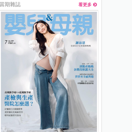
當期雜誌
看更多