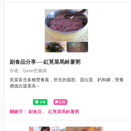
副食品分享──紅莧菜馬鈴薯粥
作者：Qistin芭樂媽
莧菜富含多種營養素，所含的脂肪、蛋白質、鈣和磷，營養
價值比菠菜高～
收藏
關鍵字：
副食品
、
紅莧菜馬鈴薯粥