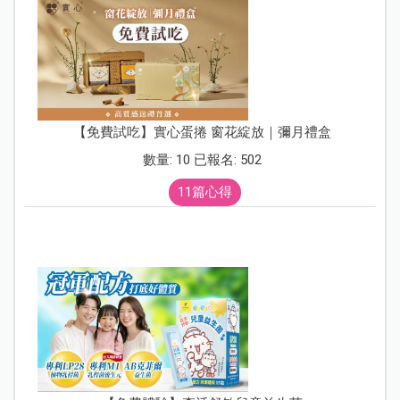
【免費試吃】實心蛋捲 窗花綻放｜彌月禮盒
數量: 10 已報名: 502
11篇心得