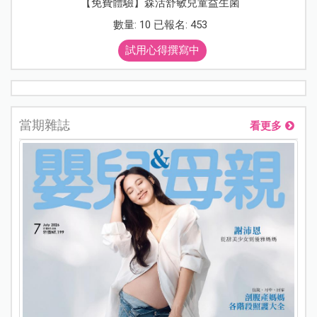
【免費體驗】森活舒敏兒童益生菌
數量: 10 已報名: 453
試用心得撰寫中
當期雜誌
看更多