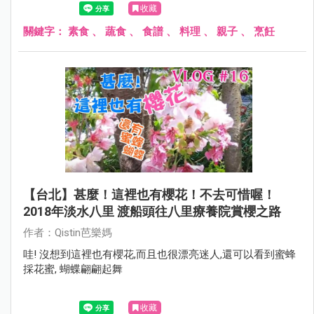
收藏
關鍵字：
素食
、
蔬食
、
食譜
、
料理
、
親子
、
烹飪
【台北】甚麼！這裡也有櫻花！不去可惜喔！
2018年淡水八里 渡船頭往八里療養院賞櫻之路
作者：Qistin芭樂媽
哇! 沒想到這裡也有櫻花,而且也很漂亮迷人,還可以看到蜜蜂
採花蜜, 蝴蝶翩翩起舞
收藏