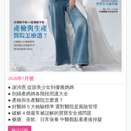
2026年7月號
● 謝沛恩 從甜美少女到優雅媽媽
● 剖婦產媽媽各階段照護大全
● 產檢與生產醫院怎麼選？
● 好醫師５大檢驗標準 選對醫院是風險管理
● 破解４個最常被誤解的寶寶安全感問題
● 藥膳、茶飲、日常保養 中醫觀點看產後掉髮
雜誌訂閱