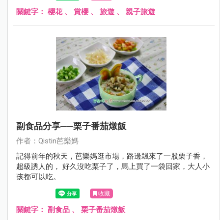
關鍵字：
櫻花
、
賞櫻
、
旅遊
、
親子旅遊
副食品分享──栗子番茄燉飯
作者：Qistin芭樂媽
記得前年的秋天，芭樂媽逛市場，路邊飄來了一股栗子香，
超級誘人的， 好久沒吃栗子了，馬上買了一袋回家，大人小
孩都可以吃。
收藏
關鍵字：
副食品
、
栗子番茄燉飯