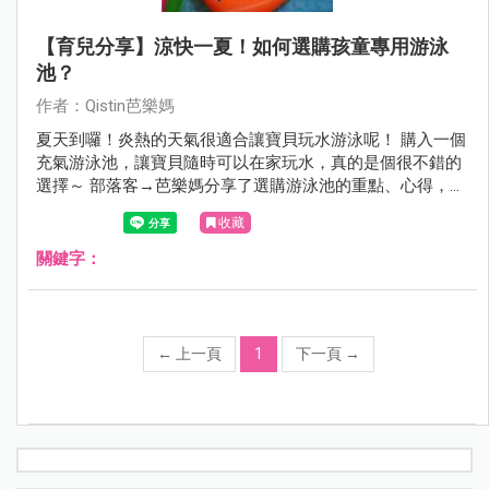
【育兒分享】涼快一夏！如何選購孩童專用游泳
池？
作者：Qistin芭樂媽
夏天到囉！炎熱的天氣很適合讓寶貝玩水游泳呢！ 購入一個
充氣游泳池，讓寶貝隨時可以在家玩水，真的是個很不錯的
選擇～ 部落客→芭樂媽分享了選購游泳池的重點、心得，給
有需要的媽咪們參考囉！
收藏
關鍵字：
←
上一頁
1
下一頁
→