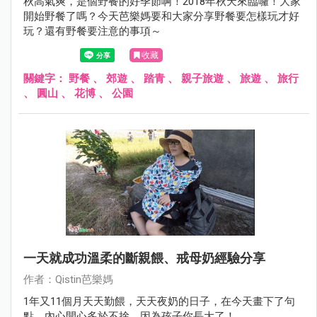
秋高氣爽，是個野餐的好季節啊！2018年秋天來臨囉！大家
開始野餐了嗎？今天芭樂媽要和大家分享野餐要怎樣玩才好
玩？還有野餐要注意的事項～
收藏
關鍵字：
野餐
、
郊遊
、
踏青
、
親子旅遊
、
旅遊
、
旅行
、
圓山
、
花博
、
公園
一天就成功溫柔的斷親餵、戒母奶經驗分享
作者：Qistin芭樂媽
1年又11個月天天勤餵，天天夜奶的日子，在今天畫下了句
點，內心開心多於不捨，因為孩子你長大了！