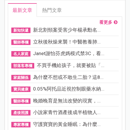
最新文章
熱門文章
看更多
新北割頸案受害少年楊承勳名...
新知快遞
立秋後秋燥來襲！中醫教養肺...
醫師專欄
Janet謝怡芬虎媽模式禁3C，看...
名人家庭
不買手機給孩子，就要被貼「...
部落客專欄
為什麼不想或不敢生二胎？這8...
家庭關係
0.05%阿托品近視控制眼藥水納...
寶貝健康
晚婚晚育是無法改變的現實，...
醫師專欄
小說家青竹酒產後成半植物人...
產後照護
守護寶寶的黃金睡眠：為什麼...
專家專欄