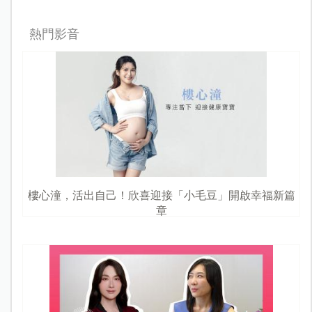
熱門影音
樓心潼，活出自己！欣喜迎接「小毛豆」開啟幸福新篇
章