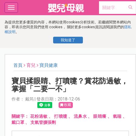
Toggle
navigation
為提供您更多優質的內容，本網站使用cookies分析技術。若繼續閱覽本網站內
容，即表示您同意我們使用 cookies， 關於更多cookies資訊請閱讀我們的
隱私
權說明
。
我知道了
首頁
育兒
寶貝健康
寶貝揉眼睛、打噴嚏？賞花防過敏，
掌握「二要一不」
作者： 戴筠 | 發表日期：2018-12-06
收藏
關鍵字：
花粉過敏
、
打噴嚏
、
流鼻水
、
眼睛癢
、
氣喘
、
戴口罩
、
支氣管擴張劑