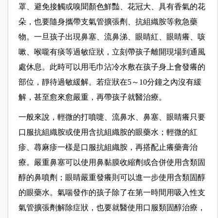
罩、避免接觸或嗅聞顏色鮮豔、花冠大、具有香氣的花
朵，也要隨身攜帶支氣管擴張劑、抗組織胺等救急藥
物。一旦孩子出現鼻塞、流鼻涕、眼睛紅、眼睛癢、咳
嗽、喉嚨有痰等過敏症狀，立刻帶孩子離開現場到通風
處休息。此時可以用毛巾沾冷水敷在孩子身上會發癢的
部位，靜待過敏緩解。若症狀在5～10分鐘之內沒有緩
解，甚至愈來愈嚴重，再帶孩子就醫治療。
一般來說，輕微的打噴嚏、流鼻水、鼻塞、眼睛癢只要
口服抗組織胺或使用含抗組織胺的眼藥水；輕微的紅
疹、蕁麻疹一樣是口服抗組織胺，再搭配止癢藥膏治
療。嚴重鼻塞可以使用鼻黏膜收縮劑或合併使用含類固
醇的鼻噴劑；眼睛嚴重發癢則可以進一步使用含類固醇
的眼藥水。氣喘發作的孩子除了在第一時間用吸入性支
氣管擴張劑解除症狀，也要就醫使用口服類固醇治療，