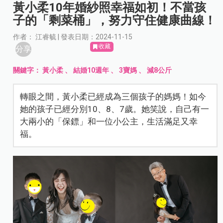
黃小柔10年婚紗照幸福如初！不當孩
子的「剩菜桶」，努力守住健康曲線！
作者： 江睿毓 | 發表日期：2024-11-15
收藏
分享
關鍵字：
黃小柔
、
結婚10週年
、
3寶媽
、
減8公斤
轉眼之間，黃小柔已經成為三個孩子的媽媽！如今
她的孩子已經分別10、8、7歲。她笑說，自己有一
大兩小的「保鏢」和一位小公主，生活滿足又幸
福。