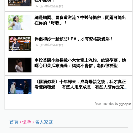
在不嫌晚！
PR（台灣癌症基金會）
總是胸悶、胃食道逆流？中醫師揭密：問題可能出
在你的「呼吸」！
伴侶和妳一起預防HPV，才有資格說愛妳！
PR（台灣癌症基金會）
南投某國小校長載小六女童上汽旅、給避孕藥，她
噁心用菜瓜布洗澡：媽媽不會信，老師很神聖…
《驕陽似我》十年歸來，成為母親之後，我才真正
看懂兩種愛——有些人用來成長，有些人陪你走完人
生
Recommended by
首頁
懷孕
名人家庭