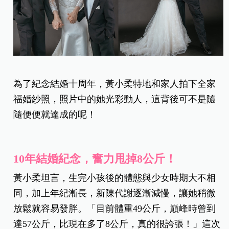
為了紀念結婚十周年，黃小柔特地和家人拍下全家
福婚紗照，照片中的她光彩動人，這背後可不是隨
隨便便就達成的呢！
10
年結婚紀念，奮力甩掉8
公斤！
黃小柔坦言，生完小孩後的體態與少女時期大不相
同，加上年紀漸長，新陳代謝逐漸減慢，讓她稍微
放鬆就容易發胖。「目前體重49公斤，巔峰時曾到
達57公斤，比現在多了8公斤，真的很誇張！」這次