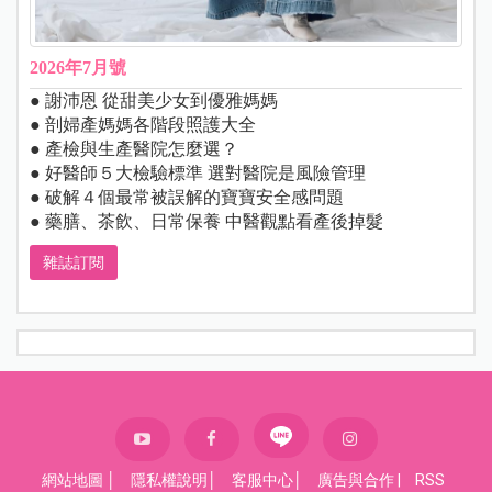
2026年7月號
● 謝沛恩 從甜美少女到優雅媽媽
● 剖婦產媽媽各階段照護大全
● 產檢與生產醫院怎麼選？
● 好醫師５大檢驗標準 選對醫院是風險管理
● 破解４個最常被誤解的寶寶安全感問題
● 藥膳、茶飲、日常保養 中醫觀點看產後掉髮
雜誌訂閱
網站地圖
│
隱私權說明
│
客服中心
│
廣告與合作
|
RSS