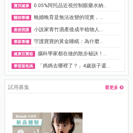
0.05%阿托品近視控制眼藥水納...
寶貝健康
晚婚晚育是無法改變的現實，...
醫師專欄
小說家青竹酒產後成半植物人...
產後照護
守護寶寶的黃金睡眠：為什麼...
專家專欄
腦科學家都在做的散步秘訣！...
健康百寶箱
「媽媽去哪裡了？」4歲孩子還...
學習當爸媽
試用募集
看更多