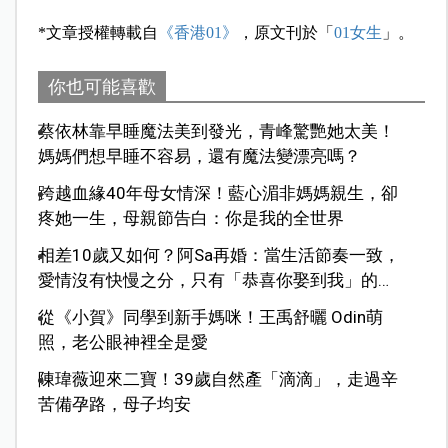
*文章授權轉載自
《香港01》
，原文刊於「
01女生
」。
你也可能喜歡
蔡依林靠早睡魔法美到發光，青峰驚艷她太美！
媽媽們想早睡不容易，還有魔法變漂亮嗎？
跨越血緣40年母女情深！藍心湄非媽媽親生，卻
疼她一生，母親節告白：你是我的全世界
相差10歲又如何？阿Sa再婚：當生活節奏一致，
愛情沒有快慢之分，只有「恭喜你娶到我」的篤
定
從《小賀》同學到新手媽咪！王禹舒曬 Odin萌
照，老公眼神裡全是愛
陳瑋薇迎來二寶！39歲自然產「滴滴」，走過辛
苦備孕路，母子均安