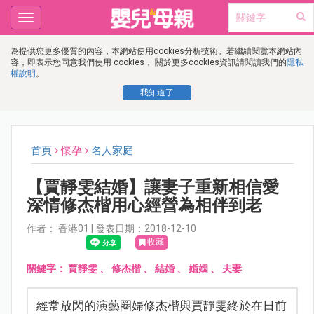
Toggle
navigation
為提供您更多優質的內容，本網站使用cookies分析技術。若繼續閱覽本網站內
容，即表示您同意我們使用 cookies， 關於更多cookies資訊請閱讀我們的
隱私
權說明
。
我知道了
首頁
懷孕
名人家庭
【賈靜雯結婚】讓妻子重新相信愛
深情修杰楷用心經營為相伴到老
作者： 香港01 | 發表日期：2018-12-10
收藏
關鍵字：
賈靜雯
、
修杰楷
、
結婚
、
婚姻
、
夫妻
經常放閃的演藝圈婦修杰楷與賈靜雯終於在日前