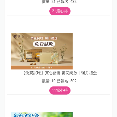
數量: 21 已報名: 432
21篇心得
【免費試吃】實心蛋捲 窗花綻放｜彌月禮盒
數量: 10 已報名: 502
11篇心得