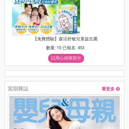
【免費體驗】森活舒敏兒童益生菌
數量: 10 已報名: 453
試用心得撰寫中
當期雜誌
看更多