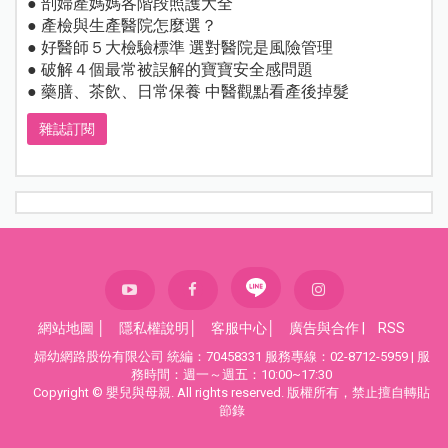
● 剖婦產媽媽各階段照護大全
● 產檢與生產醫院怎麼選？
● 好醫師５大檢驗標準 選對醫院是風險管理
● 破解４個最常被誤解的寶寶安全感問題
● 藥膳、茶飲、日常保養 中醫觀點看產後掉髮
雜誌訂閱
網站地圖
│
隱私權說明
│
客服中心
│
廣告與合作
|
RSS
婦幼網路股份有限公司 統編：70458331 服務專線：02-8712-5959 | 服
務時間：週一～週五：10:00~17:30
Copyright © 嬰兒與母親. All rights reserved. 版權所有，禁止擅自轉貼
節錄