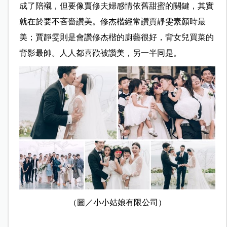
成了陪襯，但要像賈修夫婦感情依舊甜蜜的關鍵，其實
就在於要不吝嗇讚美。修杰楷經常讚賈靜雯素顏時最
美；賈靜雯則是會讚修杰楷的廚藝很好，背女兒買菜的
背影最帥。人人都喜歡被讚美，另一半同是。
（圖／小小姑娘有限公司）