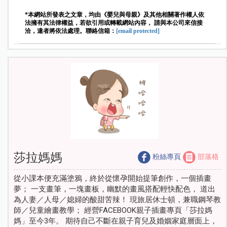
*本網站所發表之文章，均由《嬰兒與母親》及其他相關著作權人依
法擁有其法律權益，若欲引用或轉載網站內容， 請與本公司來信接
洽，違者將依法處理。聯絡信箱：
[email protected]
莎拉媽媽
粉絲專頁
部落格
從小課本便充滿塗鴉，終於從懷孕開始提筆創作，一個插畫
夢； 一支畫筆，一塊畫板，幽默的畫風搭配輕快配色， 道出
為人妻／人母／媳婦的酸甜苦辣！ 現旅居休士頓，兼職鋼琴教
師／兒童繪畫教學； 經營FACEBOOK親子插畫專頁「莎拉媽
媽」至今3年。 期待自己不斷在親子育兒及婚姻家庭層面上，