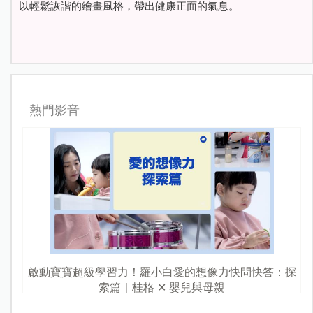
以輕鬆詼諧的繪畫風格，帶出健康正面的氣息。
熱門影音
啟動寶寶超級學習力！羅小白愛的想像力快問快答：探
索篇｜桂格 ✕ 嬰兒與母親