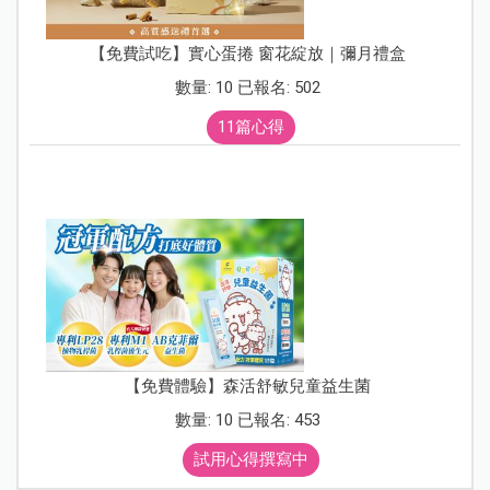
【免費試吃】實心蛋捲 窗花綻放｜彌月禮盒
數量: 10 已報名: 502
11篇心得
【免費體驗】森活舒敏兒童益生菌
數量: 10 已報名: 453
試用心得撰寫中