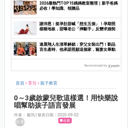
2026最熱門TOP15媽媽教室整理｜新手爸媽
必收！學知識、領贈品
謝沛恩︱挺孕肚甜喊「想生五個」！孕期照
樣睡地板，甜曝老公「摔斷手」反變求婚契
機
連晨翔人生清單解鎖：穿父女裝出門！劉品
言生產時、他承諾照顧這個家，寵妻女舉動
曝光
Recommended by
首頁
育兒
親子教育
0～3歲啟蒙兒歌這樣選！用快樂說
唱幫助孩子語言發展
作者： 戴筠 | 發表日期：2020-09-02
收藏
分享