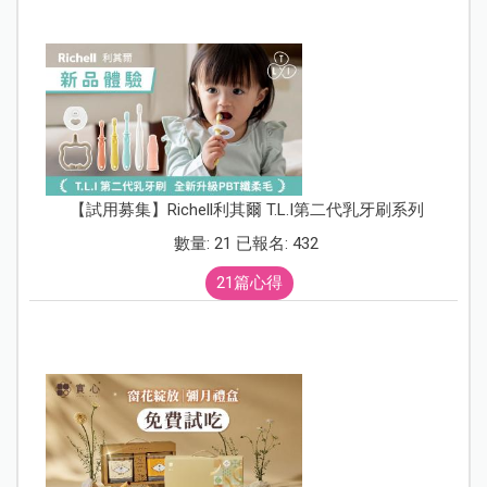
【試用募集】Richell利其爾 T.L.I第二代乳牙刷系列
數量: 21 已報名: 432
21篇心得