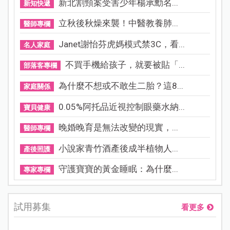
新北割頸案受害少年楊承勳名...
新知快遞
立秋後秋燥來襲！中醫教養肺...
醫師專欄
Janet謝怡芬虎媽模式禁3C，看...
名人家庭
不買手機給孩子，就要被貼「...
部落客專欄
為什麼不想或不敢生二胎？這8...
家庭關係
0.05%阿托品近視控制眼藥水納...
寶貝健康
晚婚晚育是無法改變的現實，...
醫師專欄
小說家青竹酒產後成半植物人...
產後照護
守護寶寶的黃金睡眠：為什麼...
專家專欄
試用募集
看更多