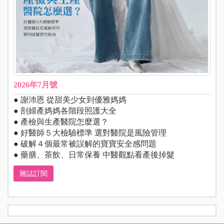
2026年7月號
● 謝沛恩 從甜美少女到優雅媽媽
● 剖婦產媽媽各階段照護大全
● 產檢與生產醫院怎麼選？
● 好醫師５大檢驗標準 選對醫院是風險管理
● 破解４個最常被誤解的寶寶安全感問題
● 藥膳、茶飲、日常保養 中醫觀點看產後掉髮
雜誌訂閱