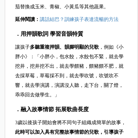
茄替換成玉米、青椒、小黃瓜等其他蔬果。
延伸閱讀：
講話結巴？訓練孩子表達流暢的方法
．用押韻歌詞 學習音韻特質
讓孩子
多聽重複押韻、韻腳明顯的兒歌
，例如《小
胖小》：「小胖小，包水餃，水餃包不緊，就去學
挖井，挖井挖不出，就去學餵豬，餵豬餵不肥，就
去採草莓，草莓採不到，就去學吹號，吹號吹不
響，就去學演講，演講沒人聽，走下台，關了燈，
乖乖回去做學生。」
．
融入故事情節 拓展歌曲長度
3歲以後孩子開始會將不同句子組織成簡單的故事，
此時可以加入具有完整故事情節的兒歌，引導孩子