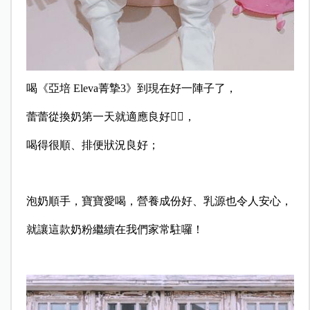
喝《亞培 Eleva菁摯3》到現在好一陣子了，
蕾蕾從換奶第一天就適應良好
👌🏻
，
喝得很順、排便狀況良好；
泡奶順手，寶寶愛喝，營養成份好、乳源也令人安心，
就讓這款奶粉繼續在我們家常駐囉！