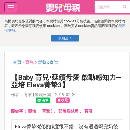
Toggle
navigation
為提供您更多優質的內容，本網站使用cookies分析技術。若繼續閱覽本網站內
容，即表示您同意我們使用 cookies， 關於更多cookies資訊請閱讀我們的
隱私
權說明
。
我知道了
首頁
育兒
營養&食譜
【Baby 育兒•延續母愛 啟動感知力—
亞培 Eleva菁摯3】
作者： 育君 | 發表日期：2019-02-20
收藏
關鍵字：
亞培
、
菁摯3
、
部落客試用
、
育君
Eleva菁摯3的溶解度很不錯，沒有遇過喝完奶後