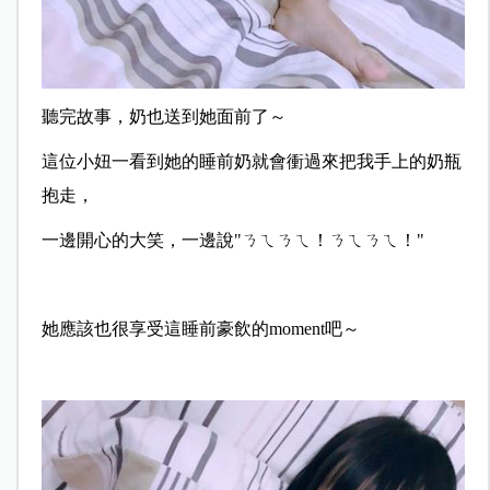
聽完故事，奶也送到她面前了～
這位小妞一看到她的睡前奶就會衝過來把我手上的奶瓶
抱走，
一邊開心的大笑，一邊說"ㄋㄟㄋㄟ！ㄋㄟㄋㄟ！"
她應該也很享受這睡前豪飲的moment吧～