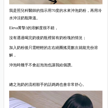
我是照兒科醫師的指示用70度的水來沖泡奶粉，再用冷
水沖涼奶瓶降溫。
Eleva菁摯3的溶解度很不錯，
沒有遇過喝完奶後奶瓶裡留有奶粉塊的情況；
加入奶粉後只需輕輕的左右繞圈搖晃數次就能充份溶
解，
沖泡時幾乎不會起泡泡也讓我給個讚。
總之泡奶的流程順手的話媽媽也會非常舒心。