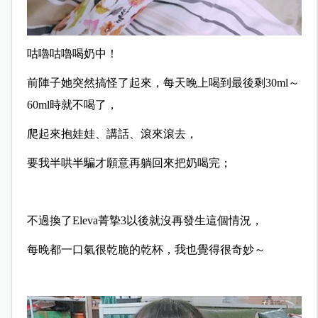
咕嚕咕嚕喝奶中！
前陣子她突然搞怪了起來，每天晚上喝到最後剩30ml～
60ml時就不喝了，
爬起來抱娃娃、講話、滾來滾去，
要我半哄半騙才願意再躺回來把奶喝完；
不過換了Eleva菁摯3以後就沒再發生這個情況，
每晚都一口氣很乾脆的乾杯，我也覺得很奇妙～