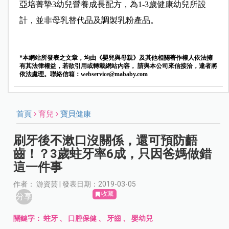
亞培菁摯3幼兒營養成長配方，為1-3歲健康幼兒所設
計，並非母乳替代品及調製乳粉產品。
*本網站所發表之文章，均由《嬰兒與母親》及其他相關著作權人依法擁
有其法律權益，若欲引用或轉載網站內容， 請與本公司來信接洽，違者將
依法處理。聯絡信箱：
webservice@mababy.com
首頁
育兒
寶貝健康
刷牙後不漱口沒關係，還可預防齬
齒！？3歲蛀牙率6成，只因爸媽做錯
這一件事
作者： 游資芸 | 發表日期：2019-03-05
收藏
分享
關鍵字：
蛀牙
、
口腔保健
、
牙齒
、
嬰幼兒