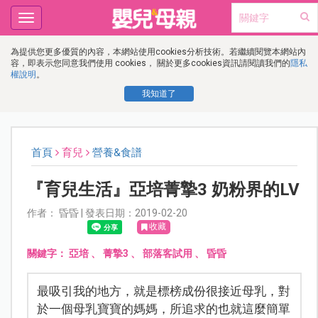
Toggle
navigation
為提供您更多優質的內容，本網站使用cookies分析技術。若繼續閱覽本網站內
容，即表示您同意我們使用 cookies， 關於更多cookies資訊請閱讀我們的
隱私
權說明
。
我知道了
首頁
育兒
營養&食譜
『育兒生活』亞培菁摯3 奶粉界的LV
作者： 昏昏 | 發表日期：2019-02-20
收藏
關鍵字：
亞培
、
菁摯3
、
部落客試用
、
昏昏
最吸引我的地方，就是標榜成份很接近母乳，對
於一個母乳寶寶的媽媽，所追求的也就這麼簡單