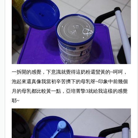
一拆開的感覺，下意識就覺得這奶粉還蠻黃的~呵呵，
泡起來還真像我當初辛苦擠下的母乳呀~印象中前幾個
月的母乳都比較黃一點，亞培菁摯3就給我這樣的感覺
耶~