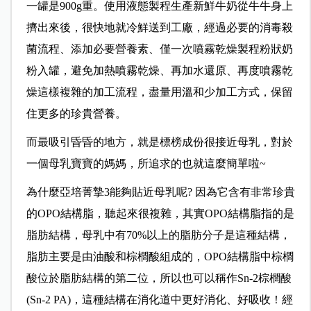
一罐是900g重。使用液態製程生產新鮮牛奶從牛牛身上
擠出來後，很快地就冷鮮送到工廠，經過必要的消毒殺
菌流程、添加必要營養素、僅一次噴霧乾燥製程粉狀奶
粉入罐，避免加熱噴霧乾燥、再加水還原、再度噴霧乾
燥這樣複雜的加工流程，盡量用溫和少加工方式，保留
住更多的珍貴營養。
而最吸引昏昏的地方，就是標榜成份很接近母乳，對於
一個母乳寶寶的媽媽，所追求的也就這麼簡單啦~
為什麼亞培菁摯3能夠貼近母乳呢? 因為它含有非常珍貴
的OPO結構脂，聽起來很複雜，其實OPO結構脂指的是
脂肪結構，母乳中有70%以上的脂肪分子是這種結構，
脂肪主要是由油酸和棕櫚酸組成的，OPO結構脂中棕櫚
酸位於脂肪結構的第二位，所以也可以稱作Sn-2棕櫚酸
(Sn-2 PA)，這種結構在消化道中更好消化、好吸收！經