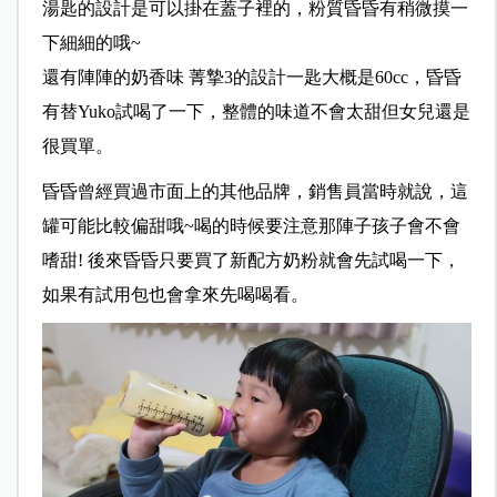
湯匙的設計是可以掛在蓋子裡的，粉質昏昏有稍微摸一
下細細的哦~
還有陣陣的奶香味 菁摯3的設計一匙大概是60cc，昏昏
有替Yuko試喝了一下，整體的味道不會太甜但女兒還是
很買單。
昏昏曾經買過市面上的其他品牌，銷售員當時就說，這
罐可能比較偏甜哦~喝的時候要注意那陣子孩子會不會
嗜甜! 後來昏昏只要買了新配方奶粉就會先試喝一下，
如果有試用包也會拿來先喝喝看。