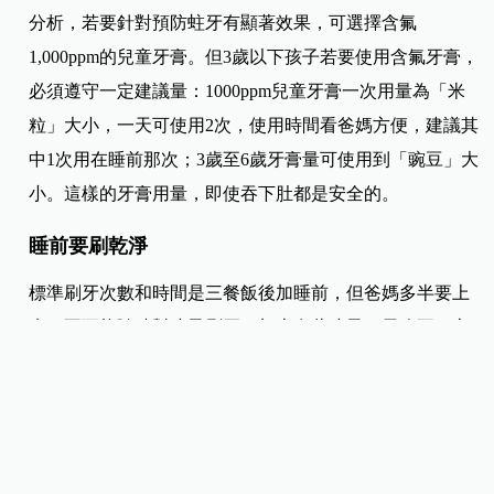
分析，若要針對預防蛀牙有顯著效果，可選擇含氟
1,000ppm的兒童牙膏。但3歲以下孩子若要使用含氟牙膏，
必須遵守一定建議量：1000ppm兒童牙膏一次用量為「米
粒」大小，一天可使用2次，使用時間看爸媽方便，建議其
中1次用在睡前那次；3歲至6歲牙膏量可使用到「豌豆」大
小。這樣的牙膏用量，即使吞下肚都是安全的。
睡前要刷乾淨
標準刷牙次數和時間是三餐飯後加睡前，但爸媽多半要上
班，不可能隨時幫孩子刷牙，加上有些孩子一天吃五、六
餐，進食餐次不同，所以盡量做到晚上睡前把牙齒刷乾
淨，並且不要讓孩子喝奶睡著不刷牙。因人類睡覺時，唾
液分泌物比較少，對牙齒的保護作用減弱，睡前刷牙一定
要刷乾淨。