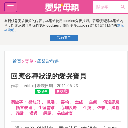
Toggle
navigation
為提供您更多優質的內容，本網站使用cookies分析技術。若繼續閱覽本網站內
容，即表示您同意我們使用 cookies， 關於更多cookies資訊請閱讀我們的
隱私
權說明
。
我知道了
首頁
育兒
學習當爸媽
回應各種狀況的愛哭寶貝
作者： editor | 發表日期：2011-05-23
收藏
關鍵字：
嬰幼兒
、
撒嬌
、
耍賴
、
焦慮
、
生氣
、
傳達訊息
、
語言表達
、
生理需求
、
心理反應
、
生病
、
依賴
、
擁抱
、
溺愛
、
溝通
、
嚴厲
、
品德教育