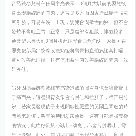
合醫院小兒科主任周宇光表示，3個月大以前的嬰兒較
常出現腸絞痛的問題，這常是多方面因素造成腸子脹氣
所引發，容易在晚上出現，嬰兒會間歇性的哭，但不會
發燒不會吐且胃口正常，只是腹部有點脹，排氣較多，
通常嬰兒長大到3個月後此症就會自然消失，家長可在
嬰兒腹部局部按摩或餵奶後將寶寶抱直拍氣讓其打嗝，
常可改善此症狀，也有使用益生菌改善腸絞痛問題，效
果亦佳。
另外因病毒感染或細菌感染造成的腸胃炎也會讓寶寶肚
子痛而哭，這種腸胃炎常會合併吐和拉肚子，很容易分
辨。若家長發現孩子出現間歇性嚴重的哭鬧且間歇的時
間愈來愈短，哭鬧的時間愈來愈長，這有可能是腸套疊
的情況，此症好發於3歲以下幼兒，亦會合併嘔吐，需
馬上送醫。此外，箝閉型疝氣（出現於男嬰）、盲腸