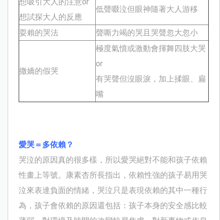
想吸引大人的注意
or
低聲啜泣但眼神隨著大人游移
想試探大人的反應
耍賴的哭法
聲嘶力竭的哭且哭聲忽大忽小
極度氣憤或激動會揮舞四肢大哭
or
撒嬌的假哭
有哭聲但沒眼淚，加上揉眼、扁
嘴
愛哭＝多依賴？
哭泣的原因真的很多樣，所以愛哭絕對不能和孩子依賴
性畫上等號。
康素杏所長指出，依賴性強的孩子易用哭
泣來表達負面的情緒，哭泣只是表現依賴的其中一種行
為，孩子會依賴的原因還包括：孩子本身的安全感比較