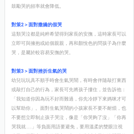
鼓勵哭的頻率就會降低。
對策2＞面對撒嬌的假哭
這類哭泣都是純粹希望得到家長的安撫，這時家長可以
立即可與擁抱或給個親親，再和顏悅色的問孩子為什麼
哭，是屬於較容易安撫的哭。
對策3＞面對挫折生氣的哭
幼兒玩玩具不順手時會生氣哭鬧，有時會伴隨敲打東西
或敲打自己的行為，家長可先將孩子摟住，並告訴他：
「我知道你因為玩不好而難過，你先冷靜下來媽咪才可
以幫助你」。面對生氣哭鬧的小孩家長不要不耐煩，也
不要想立即制止孩子哭泣，像是「你哭夠了沒」「你再
哭我就……」等負面用語要避免，要用溫柔的雙眼注視