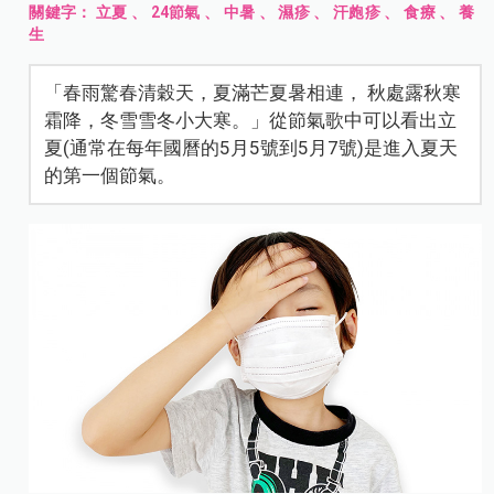
關鍵字：
立夏
、
24節氣
、
中暑
、
濕疹
、
汗皰疹
、
食療
、
養
生
「春雨驚春清穀天，夏滿芒夏暑相連， 秋處露秋寒
霜降，冬雪雪冬小大寒。」從節氣歌中可以看出立
夏(通常在每年國曆的5月5號到5月7號)是進入夏天
的第一個節氣。