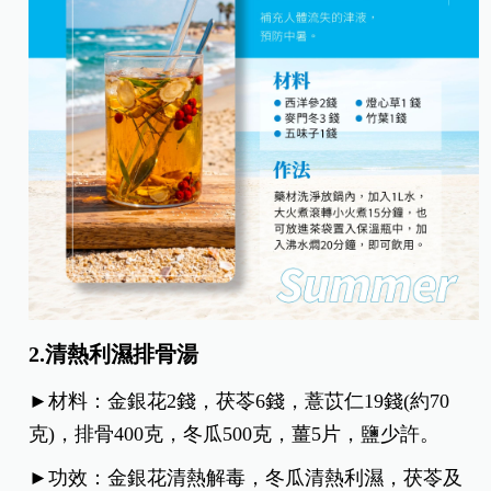
2.清熱利濕排骨湯
►材料：金銀花2錢，茯苓6錢，薏苡仁19錢(約70
克)，排骨400克，冬瓜500克，薑5片，鹽少許。
►功效：金銀花清熱解毒，冬瓜清熱利濕，茯苓及