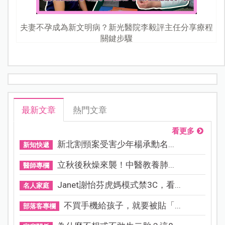
夫妻不孕成為新文明病？新光醫院李毅評主任分享療程
關鍵步驟
最新文章
熱門文章
看更多
新北割頸案受害少年楊承勳名...
新知快遞
立秋後秋燥來襲！中醫教養肺...
醫師專欄
Janet謝怡芬虎媽模式禁3C，看...
名人家庭
不買手機給孩子，就要被貼「...
部落客專欄