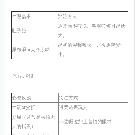
生理需求
哭泣方式
通常頻率較低、哭聲較短且起伏
肚子餓
大。
起初的哭聲較大，之後逐漸變
尿布濕or太冷太熱
小。
˙幼兒階段
心理反應
哭泣方式
生氣
or
挫折
邊哭邊丟玩具
委屈（通常是害怕大
小聲啜泣加上害怕的眼神
人的指責）