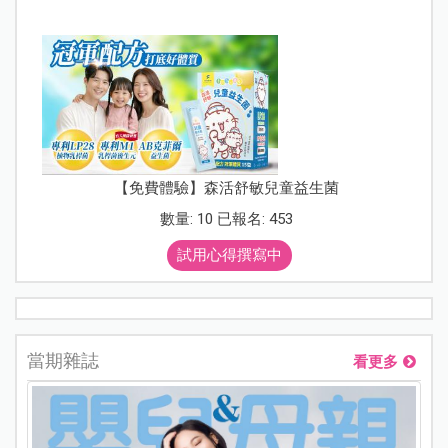
【免費體驗】森活舒敏兒童益生菌
數量: 10 已報名: 453
試用心得撰寫中
當期雜誌
看更多