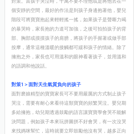
對策。當孩子哭泣時，千萬不要不理他或是將他丟在一
個安靜的空間，最好的作法是到孩子身邊抱著他，嬰兒
階段可將寶寶抱起來輕輕搖一搖，如果孩子是聲嘶力竭
的暴哭時，家長抱的力道可加強，之後可拍拍孩子的背
部、胸部或摸摸孩子的肩膀，將孩子的手握著或做手部
按摩，通常這種溫暖的接觸都可緩和孩子的情緒。除了
擁抱之外，家長也可用溫和的眼神看著孩子，並用溫和
的語調和他說話。
對策1＞面對天生氣質負向的孩子
面對磨娘精型的寶寶家長可不要用嚴厲的方式制止孩子
哭泣，需要有耐心來看待這類寶寶的頻繁哭泣。嬰兒期
多給擁抱，幼兒期透過鼓勵的語言讓寶寶學會哭不能解
決問題，例如孩子本來玩拼圖拼不好會哭，有一次沒哭
來找媽咪幫忙，這時就要立即鼓勵他沒有哭，越多正向