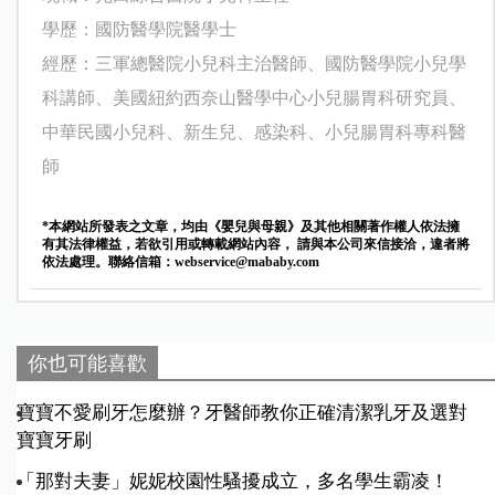
學歷：國防醫學院醫學士
經歷：三軍總醫院小兒科主治醫師、
國防醫學院小兒學
科講師、
美國紐約西奈山醫學中心小兒腸胃科研究員、
中華民國小兒科、新生兒、感染科、小兒腸胃科專科醫
師
*本網站所發表之文章，均由《嬰兒與母親》及其他相關著作權人依法擁
有其法律權益，若欲引用或轉載網站內容， 請與本公司來信接洽，違者將
依法處理。聯絡信箱：
webservice@mababy.com
你也可能喜歡
寶寶不愛刷牙怎麼辦？牙醫師教你正確清潔乳牙及選對
寶寶牙刷
「那對夫妻」妮妮校園性騷擾成立，多名學生霸凌！