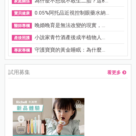
為什麼不想或不敢生二胎？這8...
家庭關係
0.05%阿托品近視控制眼藥水納...
寶貝健康
晚婚晚育是無法改變的現實，...
醫師專欄
小說家青竹酒產後成半植物人...
產後照護
守護寶寶的黃金睡眠：為什麼...
專家專欄
試用募集
看更多