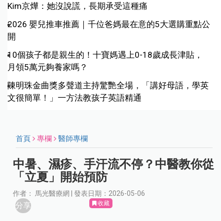
Kim京燁：她沒說謊，長期承受這種痛
2026 嬰兒推車推薦｜千位爸媽最在意的5大選購重點公
開
10個孩子都是親生的！十寶媽遇上0-18歲成長津貼，
月領5萬元夠養家嗎？
陳明珠金曲獎多聲道主持驚艷全場，「講好母語，學英
文很簡單！」一方法教孩子英語精通
首頁
專欄
醫師專欄
中暑、濕疹、手汗流不停？中醫教你從
「立夏」開始預防
作者： 馬光醫療網 | 發表日期：2026-05-06
收藏
分享