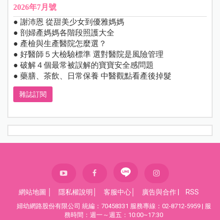
2026年7月號
● 謝沛恩 從甜美少女到優雅媽媽
● 剖婦產媽媽各階段照護大全
● 產檢與生產醫院怎麼選？
● 好醫師５大檢驗標準 選對醫院是風險管理
● 破解４個最常被誤解的寶寶安全感問題
● 藥膳、茶飲、日常保養 中醫觀點看產後掉髮
雜誌訂閱
網站地圖
│
隱私權說明
│
客服中心
│
廣告與合作
|
RSS
婦幼網路股份有限公司 統編：70458331 服務專線：02-8712-5959 | 服
務時間：週一～週五：10:00~17:30