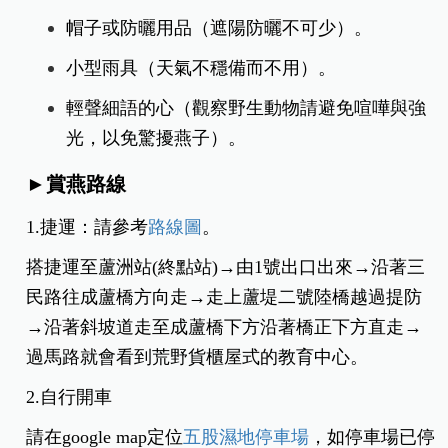
帽子或防曬用品（遮陽防曬不可少）。
小型雨具（天氣不穩備而不用）。
輕聲細語的心（觀察野生動物請避免喧嘩與強
光，以免驚擾燕子）。
►賞燕路線
​​​​​​1.捷運：請參考
路線圖
。
搭捷運至蘆洲站(終點站)→由1號出口出來→沿著三
民路往成蘆橋方向走→走上蘆堤二號陸橋越過提防
→沿著斜坡道走至成蘆橋下方沿著橋正下方直走→
過馬路就會看到荒野貨櫃屋式的教育中心。
2.自行開車
請在google map定位
五股濕地停車場
，如停車場已停