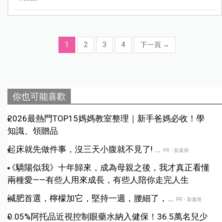
1
2
3
4
下一頁
→
你也可能喜歡
2026最熱門TOP15媽媽教室整理｜新手爸媽必收！學
知識、領贈品
起床就先做件事，沒三天小腹就不見了! ...
PR・新素簡
《驕陽似我》十年歸來，成為母親之後，我才真正看懂
兩種愛——有些人用來成長，有些人陪你走完人生
減肥首選，檸檬加它，堅持一週，腰細了，...
PR・新素簡
0.05%阿托品近視控制眼藥水納入健保！36.5萬名兒少