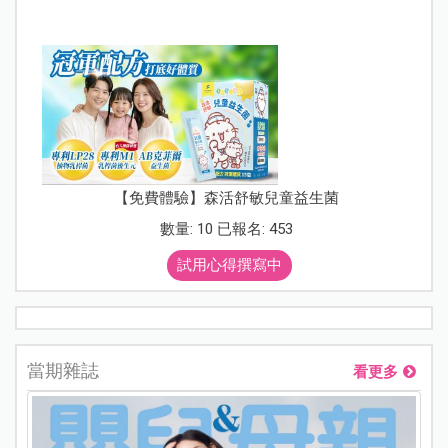
【免費體驗】森活舒敏兒童益生菌
數量: 10 已報名: 453
試用心得撰寫中
當期雜誌
看更多