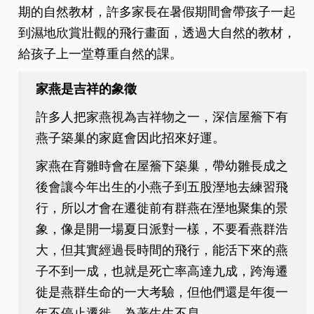
期的自然教材，許多家長在暑假期間會帶孩子一起
到濕地欣賞壯觀的飛行畫面，透過大自然的教材，
給孩子上一堂尊重自然的課。
家燕是吉祥的象徵
許多人把家燕視為吉祥物之一，深信屋簷下有
燕子築巢的家庭會因此招來好運。
家燕在育雛時會在屋簷下築巢，帶幼雛長成之
後會讓今年出生的小燕子到五股溼地去練習飛
行，所以才會在遷徙前有群燕在溼地聚集的景
象，像是開一場夏日派對一樣，不要看燕群浩
大，但其實經過長時間的飛行，能活下來的燕
子不到一成，也就是死亡率高達九成，跨海遷
徙是燕群生命的一大考驗，但他們還是年復一
年不停止遷徙，為著生生不息。