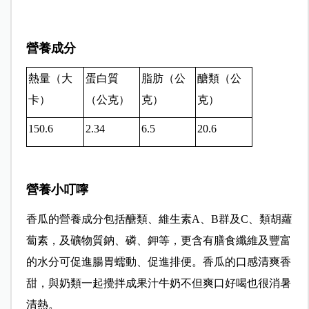
營養成分
熱量（大
蛋白質
脂肪（公
醣類（公
卡）
（公克）
克）
克）
150.6
2.34
6.5
20.6
營養小叮嚀
香
瓜的營養成分包括醣類、維生素
A
、
B
群及
C
、類胡蘿
蔔素，及礦物質鈉、磷、鉀等，更含有膳食纖維及豐富
的水分可促進腸胃蠕動、促進排便。
香瓜的口感清爽香
甜，與奶類一起攪拌成果汁牛奶不但爽口好喝也很消暑
清熱。