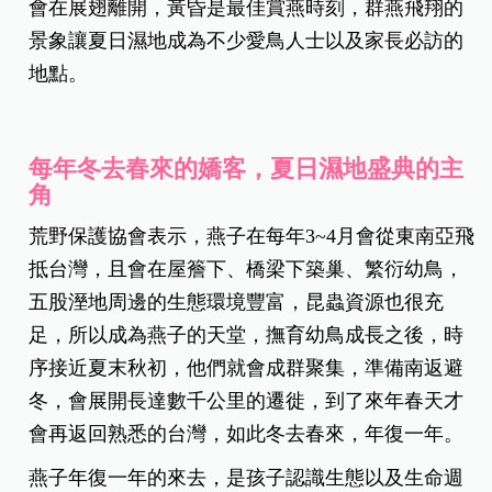
會在展翅離開，黃昏是最佳賞燕時刻，群燕飛翔的
景象讓夏日濕地成為不少愛鳥人士以及家長必訪的
地點。
每年冬去春來的嬌客，夏日濕地盛典的主
角
荒野保護協會表示，燕子在每年3~4月會從東南亞飛
抵台灣，且會在屋簷下、橋梁下築巢、繁衍幼鳥，
五股溼地周邊的生態環境豐富，昆蟲資源也很充
足，所以成為燕子的天堂，撫育幼鳥成長之後，時
序接近夏末秋初，他們就會成群聚集，準備南返避
冬，會展開長達數千公里的遷徙，到了來年春天才
會再返回熟悉的台灣，如此冬去春來，年復一年。
燕子年復一年的來去，是孩子認識生態以及生命週