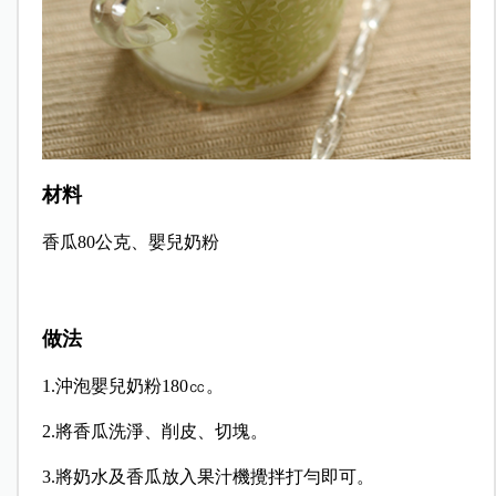
材料
香瓜80公克、嬰兒奶粉
做法
1.沖泡嬰兒奶粉180㏄。
2.將香瓜洗淨、削皮、切塊。
3.將奶水及香瓜
放入果汁機攪拌打勻即可。