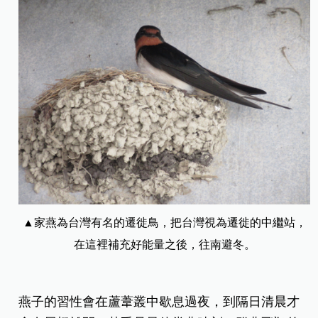
▲家燕為台灣有名的遷徙鳥，把台灣視為遷徙的中繼站，
在這裡補充好能量之後，往南避冬。
燕子的習性會在蘆葦叢中歇息過夜，到隔日清晨才