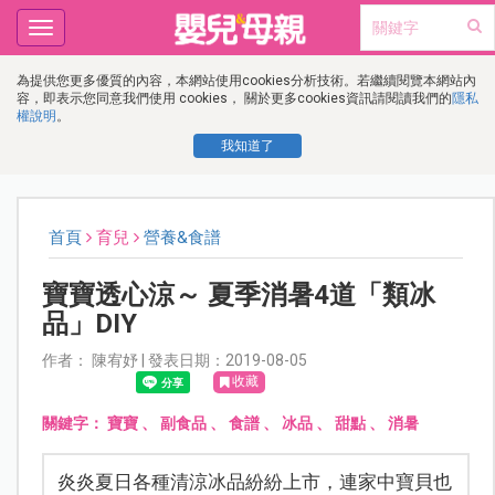
Toggle
navigation
為提供您更多優質的內容，本網站使用cookies分析技術。若繼續閱覽本網站內
容，即表示您同意我們使用 cookies， 關於更多cookies資訊請閱讀我們的
隱私
權說明
。
我知道了
首頁
育兒
營養&食譜
寶寶透心涼～ 夏季消暑4道「類冰
品」DIY
作者： 陳宥妤 | 發表日期：2019-08-05
收藏
關鍵字：
寶寶
、
副食品
、
食譜
、
冰品
、
甜點
、
消暑
炎炎夏日各種清涼冰品紛紛上市，連家中寶貝也