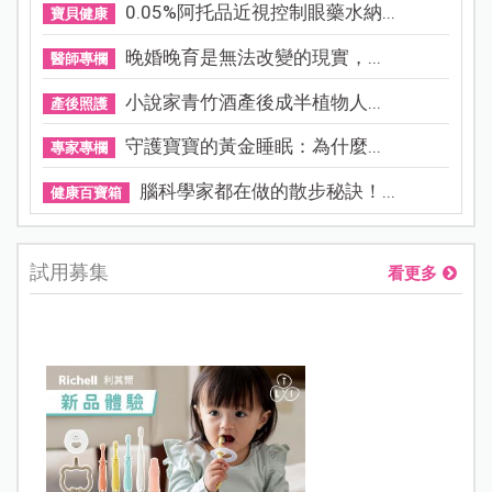
0.05%阿托品近視控制眼藥水納...
寶貝健康
晚婚晚育是無法改變的現實，...
醫師專欄
小說家青竹酒產後成半植物人...
產後照護
守護寶寶的黃金睡眠：為什麼...
專家專欄
腦科學家都在做的散步秘訣！...
健康百寶箱
試用募集
看更多