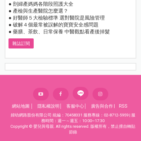
● 剖婦產媽媽各階段照護大全
● 產檢與生產醫院怎麼選？
● 好醫師５大檢驗標準 選對醫院是風險管理
● 破解４個最常被誤解的寶寶安全感問題
● 藥膳、茶飲、日常保養 中醫觀點看產後掉髮
雜誌訂閱
網站地圖
│
隱私權說明
│
客服中心
│
廣告與合作
|
RSS
婦幼網路股份有限公司 統編：70458331 服務專線：02-8712-5959 | 服
務時間：週一～週五：10:00~17:30
Copyright © 嬰兒與母親. All rights reserved. 版權所有，禁止擅自轉貼
節錄