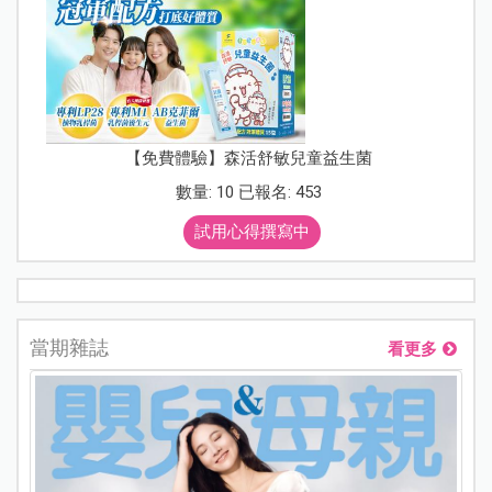
【免費體驗】森活舒敏兒童益生菌
數量: 10 已報名: 453
試用心得撰寫中
當期雜誌
看更多