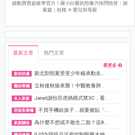
啟動寶寶超級學習力！羅小白愛的想像力快問快答：探
索篇｜桂格 ✕ 嬰兒與母親
最新文章
熱門文章
看更多
新北割頸案受害少年楊承勳名...
新知快遞
立秋後秋燥來襲！中醫教養肺...
醫師專欄
Janet謝怡芬虎媽模式禁3C，看...
名人家庭
不買手機給孩子，就要被貼「...
部落客專欄
為什麼不想或不敢生二胎？這8...
家庭關係
0.05%阿托品近視控制眼藥水納...
寶貝健康