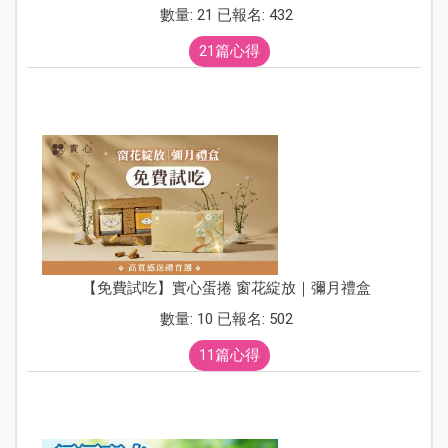
數量: 21 已報名: 432
21篇心得
【免費試吃】實心蛋捲 窗花綻放｜彌月禮盒
數量: 10 已報名: 502
11篇心得