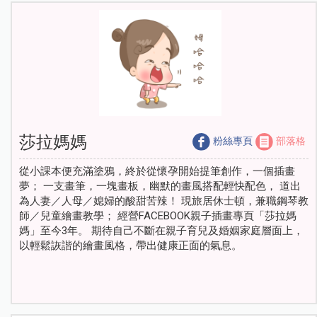
莎拉媽媽
粉絲專頁
部落格
從小課本便充滿塗鴉，終於從懷孕開始提筆創作，一個插畫
夢； 一支畫筆，一塊畫板，幽默的畫風搭配輕快配色， 道出
為人妻／人母／媳婦的酸甜苦辣！ 現旅居休士頓，兼職鋼琴教
師／兒童繪畫教學； 經營FACEBOOK親子插畫專頁「莎拉媽
媽」至今3年。 期待自己不斷在親子育兒及婚姻家庭層面上，
以輕鬆詼諧的繪畫風格，帶出健康正面的氣息。