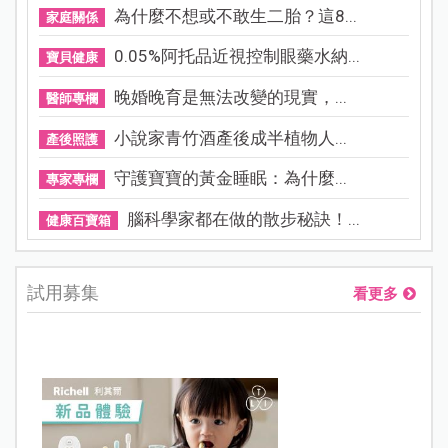
為什麼不想或不敢生二胎？這8...
家庭關係
0.05%阿托品近視控制眼藥水納...
寶貝健康
晚婚晚育是無法改變的現實，...
醫師專欄
小說家青竹酒產後成半植物人...
產後照護
守護寶寶的黃金睡眠：為什麼...
專家專欄
腦科學家都在做的散步秘訣！...
健康百寶箱
試用募集
看更多