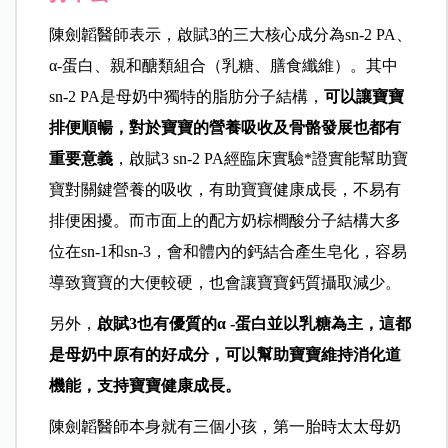
陳劍韜醫師表示，啟賦3的三大核心成分為sn-2 PA、
α-蛋白、親和醣類組合（乳糖、膳食纖維）。其中
sn-2 PA是母奶中獨特的脂肪分子結構，
可以讓寶寶
排便順暢，對於寶寶的營養吸收及骨骼發展也都有
重要意義
，啟賦3 sn-2 PA經臨床實驗*證實能幫助寶
寶對關鍵營養的吸收，有助寶寶健康成長，不易有
排便困擾。而市面上的配方奶棕櫚酸分子結構大多
位在sn-1和sn-3，會和體內的鈣結合產生皂化，容易
導致寶寶的大便較硬，也會讓寶寶鈣質攝取減少。
另外，
啟賦3也有優質的α -蛋白並以乳糖為主，這都
是母奶中原有的好成分，可以幫助寶寶維持消化道
機能，支持寶寶健康成長。
陳劍韜醫師本身就有三個小孩，第一胎時太太母奶