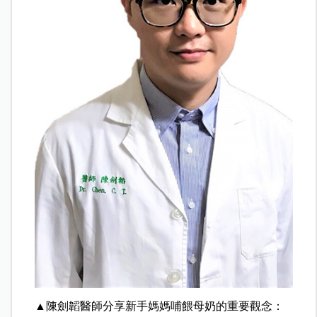
▲陳劍韜醫師分享新手媽媽哺餵母奶的重要觀念：