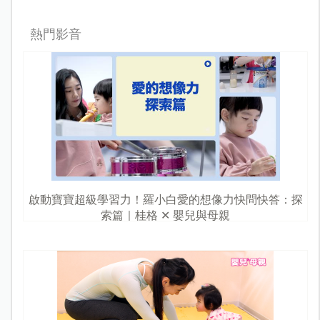
熱門影音
啟動寶寶超級學習力！羅小白愛的想像力快問快答：探
索篇｜桂格 ✕ 嬰兒與母親