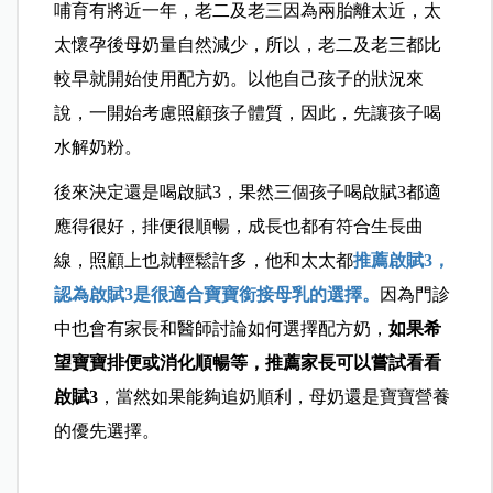
哺育有將近一年，老二及老三因為兩胎離太近，太
太懷孕後母奶量自然減少，所以，老二及老三都比
較早就開始使用配方奶。以他自己孩子的狀況來
說，一開始考慮照顧孩子體質，因此，先讓孩子喝
水解奶粉。
後來決定還是喝啟賦3，果然三個孩子喝啟賦3都適
應得很好，排便很順暢，成長也都有符合生長曲
線，照顧上也就輕鬆許多，他和太太都
推薦啟賦3，
認為啟賦3是很適合寶寶銜接母乳的選擇。
因為門診
中也會有家長和醫師討論如何選擇配方奶，
如果希
望寶寶排便或消化順暢等，推薦家長可以嘗試看看
啟賦3
，當然如果能夠追奶順利，母奶還是寶寶營養
的優先選擇。