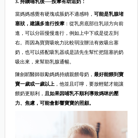
3. 持續哺乳後──按摩有助追奶：
當媽媽感覺有硬塊或脹奶不適感時，
可能是乳腺堵
塞狀，建議多進行按摩
：從乳房底部往乳頭方向前
進，可以分區慢慢進行，例如上中下或是從左到
右。而因為寶寶吸吮力比較弱沒辦法有效吸出塞
奶，也可以搭配吸乳器或是請先生幫忙把阻塞的奶
吸出來，來幫助乳腺通暢。
陳劍韜醫師鼓勵媽媽持續親餵母奶，
最好能餵到寶
寶一歲或一歲以上
，他並且叮嚀，要放輕鬆才能讓
餵奶更順利，
且如果因哺乳不順利導致媽咪的壓
力、焦慮，可能會影響寶寶的照顧。