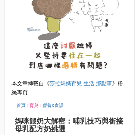
本文章轉載自《
莎拉媽媽育兒.生活.那點事
》粉
絲專頁
首頁
育兒
營養&食譜
媽咪餵奶大解密：哺乳技巧與銜接
母乳配方奶挑選