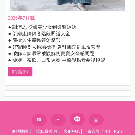
2026年7月號
● 謝沛恩 從甜美少女到優雅媽媽
● 剖婦產媽媽各階段照護大全
● 產檢與生產醫院怎麼選？
● 好醫師５大檢驗標準 選對醫院是風險管理
● 破解４個最常被誤解的寶寶安全感問題
● 藥膳、茶飲、日常保養 中醫觀點看產後掉髮
雜誌訂閱
網站地圖
│
隱私權說明
│
客服中心
│
廣告與合作
|
RSS