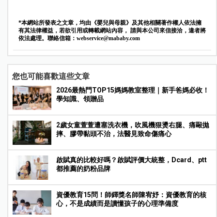
*本網站所發表之文章，均由《嬰兒與母親》及其他相關著作權人依法擁
有其法律權益，若欲引用或轉載網站內容， 請與本公司來信接洽，違者將
依法處理。聯絡信箱：
webservice@mababy.com
您也可能喜歡這些文章
2026最熱門TOP15媽媽教室整理｜新手爸媽必收！
學知識、領贈品
2歲女童萱萱遭塞洗衣機，吹風機狠燙右腿、痛毆拋
摔、膠帶黏頭不治，法醫見致命傷痛心
啟賦真的比較好嗎？啟賦評價大統整，Dcard、ptt
都推薦的奶粉品牌
資優教育15問！師鐸獎名師陳宥妤：資優教育的核
心，不是成績而是讀懂孩子的心理準備度