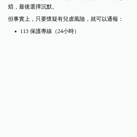
煩，最後選擇沉默。
但事實上，只要懷疑有兒虐風險，就可以通報：
113 保護專線（24小時）
110 報案電話
衛福部「關懷E起來」線上通報平台
通報不需要百分之百確定，只要有疑慮，專業單位
就會介入評估，而通報者身分也會受到保密。
3.超商與店家其實是重要的保護據點
這次救了孩子的，就是超商。
許多受虐兒童在逃跑時，第一個想到的安全場所往
往就是便利商店，因為那裡明亮、有人、24小時營
業。