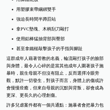
用塑膠束帶綑綁雙手
強迫長時間半蹲罰站
拿PVC墊塊、木柄刮刀毆打
使用鋁棒猛抽背部與臀部
甚至拿鐵槌敲擊孩子的手指與腳趾
這群成年人藉著管教的名義，輪流毆打孩子的臉部
與身體，最令人心碎的是當其他成年人圍著孩子施
暴時，親生母親不但沒有阻止，反而選擇冷眼旁
觀，默許一切發生，對孩子而言，身體上的傷或許
會慢慢痊癒，但來自母親的沉默與背叛，卻會成為
更深、更長久的心理創傷。
許多兒虐案件都有一個共通點：施暴者會把暴力包