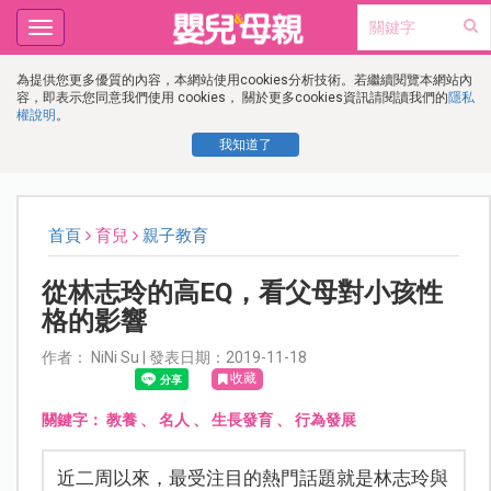
Toggle
navigation
為提供您更多優質的內容，本網站使用cookies分析技術。若繼續閱覽本網站內
容，即表示您同意我們使用 cookies， 關於更多cookies資訊請閱讀我們的
隱私
權說明
。
我知道了
首頁
育兒
親子教育
從林志玲的高EQ，看父母對小孩性
格的影響
作者： NiNi Su | 發表日期：2019-11-18
收藏
關鍵字：
教養
、
名人
、
生長發育
、
行為發展
近二周以來，最受注目的熱門話題就是林志玲與