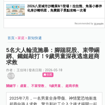
2026八里城市沙雕展8/1登場！拉拉熊、角落小夥伴
化身沙雕明星，免費親子景點攻略一次看
Recommended by
首頁
家庭
新知快遞
5名大人輪流施暴：腳踹屁股、束帶綑
綁、鐵鎚敲打！9歲男童深夜逃進超商
求救
作者： 王佳琦 | 發表日期：2026-05-18
收藏
分享
關鍵字：
虐童
、
不當管教
、
9歲男童
、
超商求救
2025年7月，一名男童全身帶傷、神情驚恐地衝進
超商向路人求救，警方和社工介入之後才揭開一起