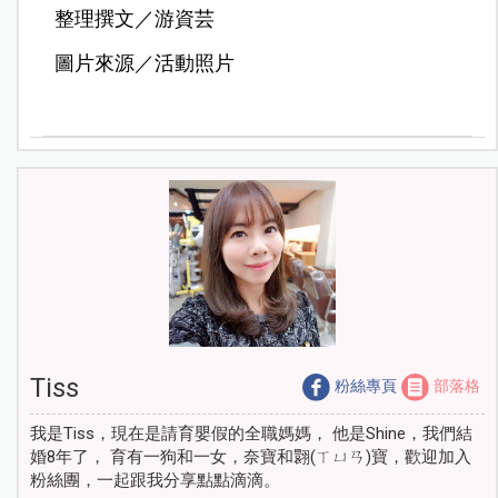
整理撰文／游資芸
圖片來源／活動照片
Tiss
粉絲專頁
部落格
我是Tiss，現在是請育嬰假的全職媽媽， 他是Shine，我們結
婚8年了， 育有一狗和一女，奈寶和翾(ㄒㄩㄢ)寶，歡迎加入
粉絲團，一起跟我分享點點滴滴。