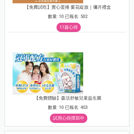
【免費試吃】實心蛋捲 窗花綻放｜彌月禮盒
數量: 10 已報名: 502
11篇心得
【免費體驗】森活舒敏兒童益生菌
數量: 10 已報名: 453
試用心得撰寫中