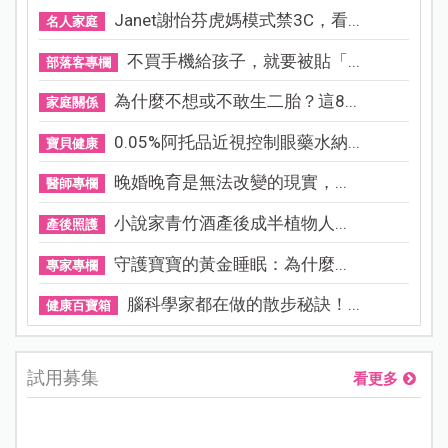
Janet謝怡芬虎媽模式禁3C，看...
名人家庭
不買手機給孩子，就要被貼「...
部落客專欄
為什麼不想或不敢生二胎？這8...
家庭關係
0.05%阿托品近視控制眼藥水納...
寶貝健康
晚婚晚育是無法改變的現實，...
醫師專欄
小說家青竹酒產後成半植物人...
產後照護
守護寶寶的黃金睡眠：為什麼...
專家專欄
腦科學家都在做的散步秘訣！...
健康百寶箱
試用募集
看更多