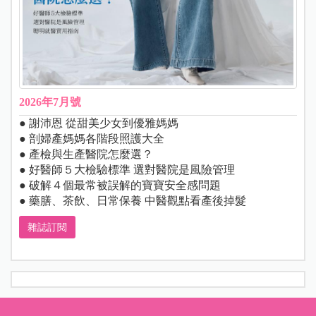
2026年7月號
● 謝沛恩 從甜美少女到優雅媽媽
● 剖婦產媽媽各階段照護大全
● 產檢與生產醫院怎麼選？
● 好醫師５大檢驗標準 選對醫院是風險管理
● 破解４個最常被誤解的寶寶安全感問題
● 藥膳、茶飲、日常保養 中醫觀點看產後掉髮
雜誌訂閱