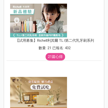
【試用募集】Richell利其爾 T.L.I第二代乳牙刷系列
數量: 21 已報名: 432
21篇心得