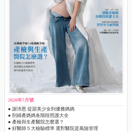
2026年7月號
● 謝沛恩 從甜美少女到優雅媽媽
● 剖婦產媽媽各階段照護大全
● 產檢與生產醫院怎麼選？
● 好醫師５大檢驗標準 選對醫院是風險管理