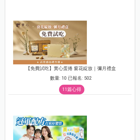
【免費試吃】實心蛋捲 窗花綻放｜彌月禮盒
數量: 10 已報名: 502
11篇心得