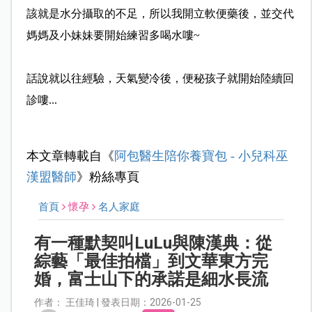
該就是水分攝取的不足，所以我開立軟便
藥後，並交代
媽媽及小妹妹要開始練習多喝水嘍~
話說就以往經驗，天氣變冷後，
便秘孩子就開始陸續回
診嘍...
本文章轉載自《
阿包醫生陪你養寶包 - 小兒科巫
漢盟醫師
》粉絲專頁
首頁
懷孕
名人家庭
有一種默契叫LuLu與陳漢典：從
綜藝「最佳拍檔」到文華東方完
婚，富士山下的承諾是細水長流
作者： 王佳琦 | 發表日期：2026-01-25