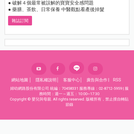
● 破解４個最常被誤解的寶寶安全感問題
● 藥膳、茶飲、日常保養 中醫觀點看產後掉髮
雜誌訂閱
網站地圖
│
隱私權說明
│
客服中心
│
廣告與合作
|
RSS
婦幼網路股份有限公司 統編：70458331 服務專線：02-8712-5959 | 服
務時間：週一～週五：10:00~17:30
Copyright © 嬰兒與母親. All rights reserved. 版權所有，禁止擅自轉貼
節錄