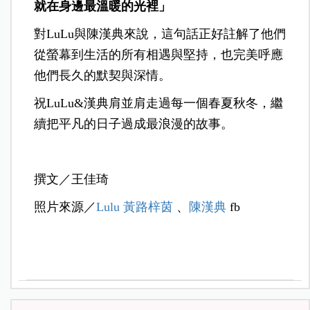
就在身邊最溫暖的光裡」
對LuLu與陳漢典來說，這句話正好註解了他們
從螢幕到生活的所有相遇與堅持，也完美呼應
他們長久的默契與深情。
祝
LuLu&
漢典肩並肩走過每一個春夏秋冬，繼
續把平凡的日子過成最浪漫的故事。
撰文／王佳琦
照片來源／
Lulu 黃路梓茵
、
陳漢典
fb