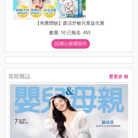
【免費體驗】森活舒敏兒童益生菌
數量: 10 已報名: 453
試用心得撰寫中
當期雜誌
看更多