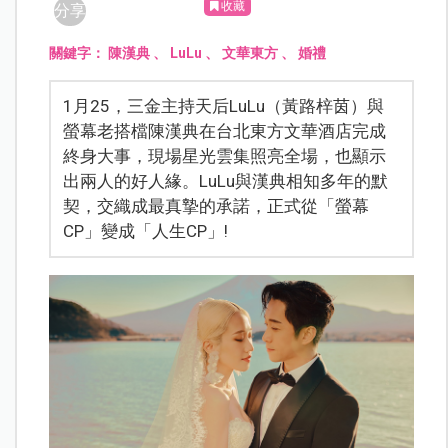
收藏
分享
關鍵字：
陳漢典
、
LuLu
、
文華東方
、
婚禮
1月25，三金主持天后LuLu（黃路梓茵）與
螢幕老搭檔陳漢典在台北東方文華酒店完成
終身大事，現場星光雲集照亮全場，也顯示
出兩人的好人緣。LuLu與漢典相知多年的默
契，交織成最真摯的承諾，正式從「螢幕
CP」變成「人生CP」!