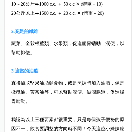
10～20公斤➡️1000 c.c. ＋ 50 c.c ✕ (體重－10)
20公斤以上➡️1500 c.c. ＋ 20 c.c. ✕ (體重－20)
2.充足的纖維
蔬菜、全榖根莖類、水果類，促進腸胃蠕動、
潤便，以
幫助排便。
3.適當的油脂
直接攝取堅果油脂類食物，或是烹調時加入油
脂，像是
橄欖油、苦茶油等，可以幫助潤便、滋潤腸道，促
進腸
胃蠕動。
我認為以上三種要素都很重要，只是每個孩子便祕的原
因不
一，飲食要調整的方向就不同！今天這位小妹妹應