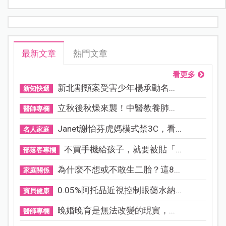
最新文章
熱門文章
看更多
新北割頸案受害少年楊承勳名...
新知快遞
立秋後秋燥來襲！中醫教養肺...
醫師專欄
Janet謝怡芬虎媽模式禁3C，看...
名人家庭
不買手機給孩子，就要被貼「...
部落客專欄
為什麼不想或不敢生二胎？這8...
家庭關係
0.05%阿托品近視控制眼藥水納...
寶貝健康
晚婚晚育是無法改變的現實，...
醫師專欄