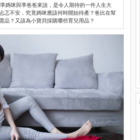
的準媽咪與準爸爸來說，是令人期待的一件人生大
忐忑不安，究竟媽咪應該何時開始待產？爸比在幫
需品？又該為小寶貝採購哪些育兒用品？