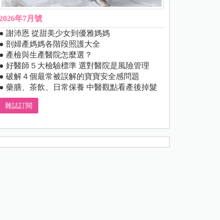
2026年7月號
● 謝沛恩 從甜美少女到優雅媽媽
● 剖婦產媽媽各階段照護大全
● 產檢與生產醫院怎麼選？
● 好醫師５大檢驗標準 選對醫院是風險管理
● 破解４個最常被誤解的寶寶安全感問題
● 藥膳、茶飲、日常保養 中醫觀點看產後掉髮
雜誌訂閱