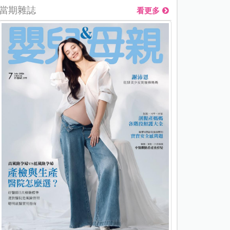
當期雜誌
看更多