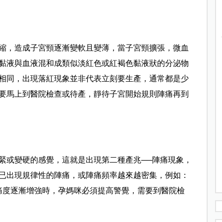
縮，造成子宮頸逐漸變軟且變薄，當子宮頸擴張，微血
黏液與血液混和成類似淡紅色或紅褐色黏液狀的分泌物
相同，出現落紅現象並非代表立刻要生產，通常都是少
要馬上到醫院檢查或待產，靜待子宮開始規則陣痛再到
緊或變硬的感覺，這就是出現第二種產兆──陣痛現象，
已出現規律性的
陣痛，或陣痛頻率越來越密集，例如：
疼痛度逐漸增強時，孕媽咪必須提高警覺，需要到醫院檢