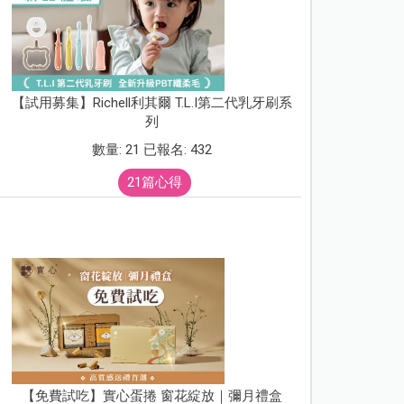
【試用募集】Richell利其爾 T.L.I第二代乳牙刷系
列
數量: 21 已報名: 432
21篇心得
【免費試吃】實心蛋捲 窗花綻放｜彌月禮盒