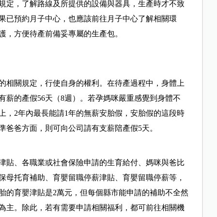
規定，了解路線及所提供的設備與器具，生產時才不致
果已預約月子中心，也應該前往月子中心了解相關環
護，方便待產前備妥專屬的生產包。
的相關規定，行使自身的權利。在待產過程中，身體上
有薪的產假56天（8週）。若孕媽咪嚴重感覺到身體不
上，2年內最長能請1年的無薪安胎假，安胎假的這段時
準爸爸方面，則可向公司請有支薪陪產假5天。
津貼、各職業或社會保險申請的生育給付、媽咪與爸比
保母托育補助、育嬰留職停薪津貼、育嬰留職停薪等，
胎的育嬰津貼是2萬元，但每個縣市能申請的補助不全然
為主。除此，若有需要申請相關福利，都可前往相關機