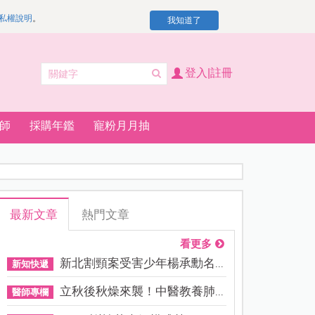
私權說明
。
我知道了
登入|註冊
師
採購年鑑
寵粉月月抽
最新文章
熱門文章
看更多
新北割頸案受害少年楊承勳名...
新知快遞
立秋後秋燥來襲！中醫教養肺...
醫師專欄