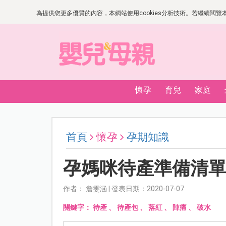
為提供您更多優質的內容，本網站使用cookies分析技術。若繼續閱覽本網
懷孕
育兒
家庭
首頁
懷孕
孕期知識
孕媽咪待產準備清
作者： 詹雯涵 | 發表日期：2020-07-07
關鍵字：
待產
、
待產包
、
落紅
、
陣痛
、
破水