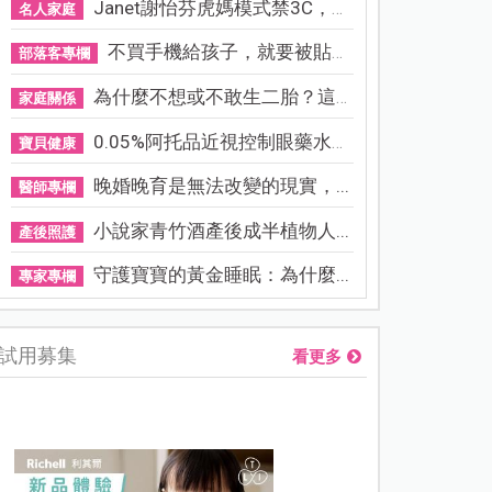
Janet謝怡芬虎媽模式禁3C，看...
名人家庭
不買手機給孩子，就要被貼「...
部落客專欄
為什麼不想或不敢生二胎？這8...
家庭關係
0.05%阿托品近視控制眼藥水納...
寶貝健康
晚婚晚育是無法改變的現實，...
醫師專欄
小說家青竹酒產後成半植物人...
產後照護
守護寶寶的黃金睡眠：為什麼...
專家專欄
試用募集
看更多