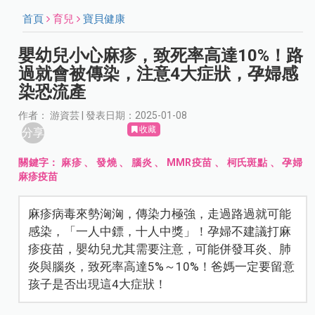
首頁
育兒
寶貝健康
嬰幼兒小心麻疹，致死率高達10%！路
過就會被傳染，注意4大症狀，孕婦感
染恐流產
作者： 游資芸 | 發表日期：2025-01-08
收藏
分享
關鍵字：
麻疹
、
發燒
、
腦炎
、
MMR疫苗
、
柯氏斑點
、
孕婦
麻疹疫苗
麻疹病毒來勢洶洶，傳染力極強，走過路過就可能
感染，「一人中鏢，十人中獎」！孕婦不建議打麻
疹疫苗，嬰幼兒尤其需要注意，可能併發耳炎、肺
炎與腦炎，致死率高達5%～10%！爸媽一定要留意
孩子是否出現這4大症狀！