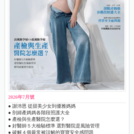
2026年7月號
● 謝沛恩 從甜美少女到優雅媽媽
● 剖婦產媽媽各階段照護大全
● 產檢與生產醫院怎麼選？
● 好醫師５大檢驗標準 選對醫院是風險管理
● 破解４個最常被誤解的寶寶安全感問題