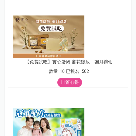
【免費試吃】實心蛋捲 窗花綻放｜彌月禮盒
數量: 10 已報名: 502
11篇心得