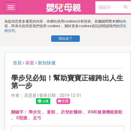
Toggle
navigation
為提供您更多優質的內容，本網站使用cookies分析技術。若繼續閱覽本網站內
容，即表示您同意我們使用 cookies， 關於更多cookies資訊請閱讀我們的
隱私
權說明
。
我知道了
首頁
家庭
新知快遞
學步兒必知！幫助寶寶正確跨出人生
第一步
作者： 高旻君 | 發表日期：2019-12-31
收藏
關鍵字：
學步兒
、
童鞋
、
許登欽醫師
、
IFME健康機能童鞋
、
O型腿
、
足弓