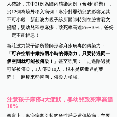
人確診，其中21例為國內感染病例（含4起群聚），
另12例為境外移入病例！
麻疹對嬰幼兒的影響尤其
不可小覷，新莊波力親子診所醫師特別在臉書發文
提醒，嬰幼兒罹患麻疹，致死率高達5%~10%，爸媽
一定不能輕忽！
新莊波力親子診所醫師形容麻疹病毒的傳染力：
「
可在空氣中維持兩小時的傳染力
，
只要待過同一
個空間就可能被傳染！
」甚至強調：「走過路過就
可能被傳染，1人傳染10人，根本是病毒界的葉
問！」麻疹來勢洶洶，傳染力極強。
注意孩子麻疹4大症狀，嬰幼兒致死率高達
10%
事實上，麻疹病毒引起的急性呼吸道傳染病，主要