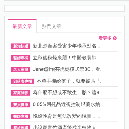
最新文章
熱門文章
看更多
新北割頸案受害少年楊承勳名...
新知快遞
立秋後秋燥來襲！中醫教養肺...
醫師專欄
Janet謝怡芬虎媽模式禁3C，看...
名人家庭
不買手機給孩子，就要被貼「...
部落客專欄
為什麼不想或不敢生二胎？這8...
家庭關係
0.05%阿托品近視控制眼藥水納...
寶貝健康
晚婚晚育是無法改變的現實，...
醫師專欄
小說家青竹酒產後成半植物人...
產後照護