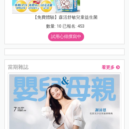
【免費體驗】森活舒敏兒童益生菌
數量: 10 已報名: 453
試用心得撰寫中
當期雜誌
看更多