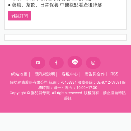
● 藥膳、茶飲、日常保養 中醫觀點看產後掉髮
雜誌訂閱
網站地圖
│
隱私權說明
│
客服中心
│
廣告與合作
|
RSS
婦幼網路股份有限公司 統編：70458331 服務專線：02-8712-5959 | 服
務時間：週一～週五：10:00~17:30
Copyright © 嬰兒與母親. All rights reserved. 版權所有，禁止擅自轉貼
節錄