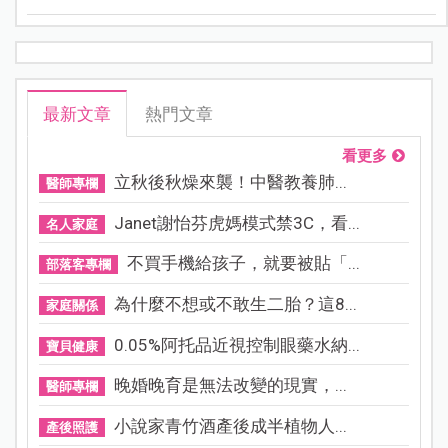
出了狀況。
最新文章
熱門文章
看更多
立秋後秋燥來襲！中醫教養肺...
醫師專欄
Janet謝怡芬虎媽模式禁3C，看...
名人家庭
不買手機給孩子，就要被貼「...
部落客專欄
為什麼不想或不敢生二胎？這8...
家庭關係
0.05%阿托品近視控制眼藥水納...
寶貝健康
晚婚晚育是無法改變的現實，...
醫師專欄
小說家青竹酒產後成半植物人...
產後照護