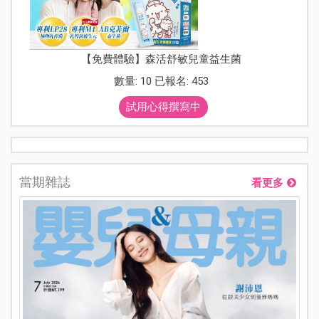
【免費體驗】森活舒敏兒童益生菌
數量: 10 已報名: 453
試用心得撰寫中
當期雜誌
看更多