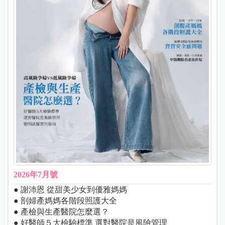
2026年7月號
● 謝沛恩 從甜美少女到優雅媽媽
● 剖婦產媽媽各階段照護大全
● 產檢與生產醫院怎麼選？
● 好醫師５大檢驗標準 選對醫院是風險管理