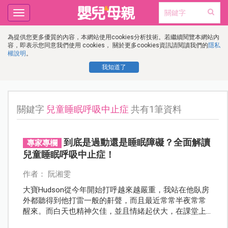
Toggle
navigation
為提供您更多優質的內容，本網站使用cookies分析技術。若繼續閱覽本網站內
容，即表示您同意我們使用 cookies， 關於更多cookies資訊請閱讀我們的
隱私
權說明
。
我知道了
關鍵字
兒童睡眠呼吸中止症
共有1筆資料
到底是過動還是睡眠障礙？全面解讀
專家專欄
兒童睡眠呼吸中止症！
作者： 阮湘雯
大寶Hudson從今年開始打呼越來越嚴重，我站在他臥房
外都聽得到他打雷一般的鼾聲，而且最近常常半夜常常
醒來。而白天也精神欠佳，並且情緒起伏大，在課堂上
還容易分心。為人母的第六感告訴我，孩子的身體一定