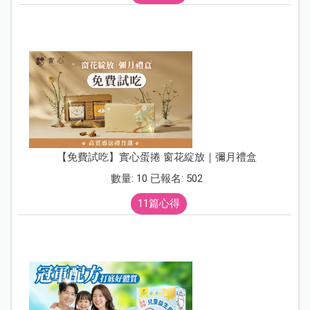
【免費試吃】實心蛋捲 窗花綻放｜彌月禮盒
數量: 10 已報名: 502
11篇心得