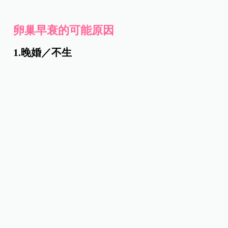
卵巢早衰的可能原因
1.晚婚／不生
女性一生中所能排出的卵子數量有限，大約是300～
400顆左右。如果沒有懷孕或哺乳，這些卵子便會在
每個月固定排出。
過去女性因為生養眾多，平均一生中至少會花10年
的時間懷孕和哺乳，卵巢得以在這段時間休息（不
排卵），讓更年期可以延後報到。現代則有許多女
性晚婚或不生，卵巢持續排出卵子，自然就會提早
衰竭。
此外，晚婚或不生還容易罹患婦科疾病，婦科疾病
往往需要動手術，卵巢一旦在手術過程中受傷就會