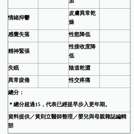
加
皮膚異常乾
情緒抑鬱
燥
感覺失落
性慾降低
性接收度降
精神緊張
低
失眠
陰道乾澀
異常疲倦
性交疼痛
總分：
＊總分超過15，代表已經提早步入更年期。
資料提供／黃則立醫師整理／嬰兒與母親雜誌編輯
部