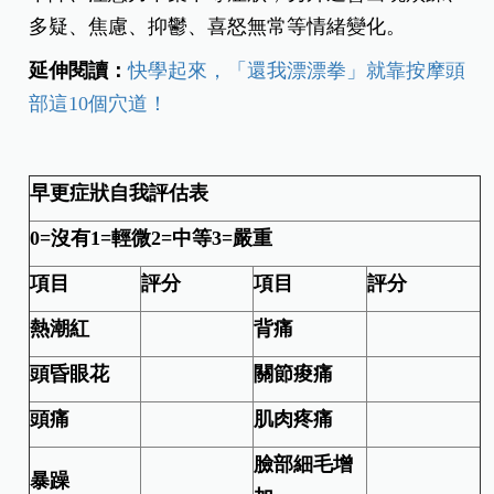
多疑、焦慮、抑鬱、喜怒無常等情緒變化。
延伸閱讀：
快學起來，「還我漂漂拳」就靠按摩頭
部這10個穴道！
早更症狀自我評估表
0=沒有1=
輕微2=
中等3=嚴重
項目
評分
項目
評分
熱潮紅
背痛
頭昏眼花
關節痠痛
頭痛
肌肉疼痛
臉部細毛增
暴躁