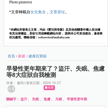
Photo:pinterest
*文章轉載自
女生集合
，
文章原址
。
*本網站所發表之文章，均由《嬰兒與母親》及其他相關著作權人依法擁
有其法律權益，若欲引用或轉載網站內容， 請與本公司來信接洽，違者將
依法處理。聯絡信箱：
webservice@mababy.com
首頁
家庭
健康百寶箱
早發性更年期來了？盜汗、失眠、焦慮
等8大症狀自我檢測
作者： 戴筠 | 發表日期：2024-10-27
收藏
分享
關鍵字：
盜汗
、
失眠
、
焦慮
、
月經
、
早發性更年期