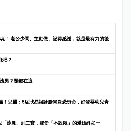
家的靈魂！ 老公少問、主動做、記得感謝，就是最有力的後
能吧？
是渣男？關鍵在這
腫瘤！兒醫：5症狀易誤診腸胃炎恐喪命，好發嬰幼兒青
兒「泳泳」到二寶，那份「不設限」的愛始終如一