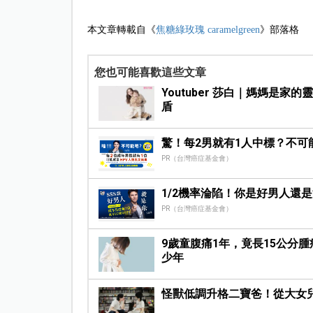
本文章轉載自《
焦糖綠玫瑰 caramelgreen
》部落格
您也可能喜歡這些文章
Youtuber 莎白｜媽媽是
盾
驚！每2男就有1人中標？不可
PR（台灣癌症基金會）
1/2機率淪陷！你是好男人還
PR（台灣癌症基金會）
9歲童腹痛1年，竟長15公分
少年
怪獸低調升格二寶爸！從大女