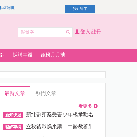
私權說明
。
我知道了
登入|註冊
師
採購年鑑
寵粉月月抽
最新文章
熱門文章
看更多
新北割頸案受害少年楊承勳名...
新知快遞
立秋後秋燥來襲！中醫教養肺...
醫師專欄