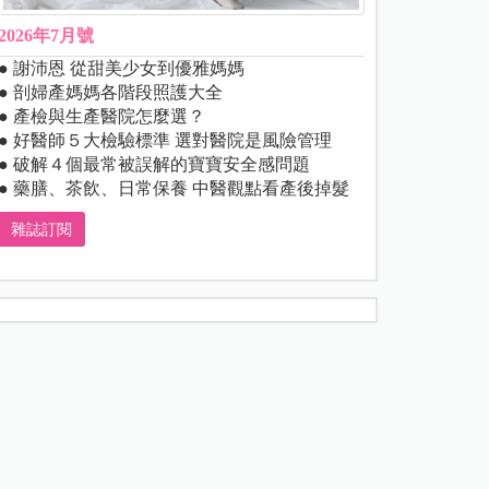
2026年7月號
● 謝沛恩 從甜美少女到優雅媽媽
● 剖婦產媽媽各階段照護大全
● 產檢與生產醫院怎麼選？
● 好醫師５大檢驗標準 選對醫院是風險管理
● 破解４個最常被誤解的寶寶安全感問題
● 藥膳、茶飲、日常保養 中醫觀點看產後掉髮
雜誌訂閱