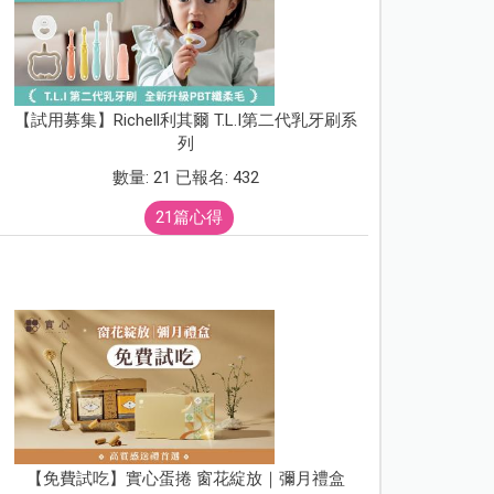
【試用募集】Richell利其爾 T.L.I第二代乳牙刷系
列
數量: 21 已報名: 432
21篇心得
【免費試吃】實心蛋捲 窗花綻放｜彌月禮盒