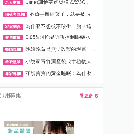
Janet謝怡芬虎媽模式禁3C，看...
名人家庭
不買手機給孩子，就要被貼「...
部落客專欄
為什麼不想或不敢生二胎？這8...
家庭關係
0.05%阿托品近視控制眼藥水納...
寶貝健康
晚婚晚育是無法改變的現實，...
醫師專欄
小說家青竹酒產後成半植物人...
產後照護
守護寶寶的黃金睡眠：為什麼...
專家專欄
試用募集
看更多