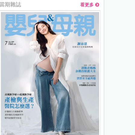
當期雜誌
看更多