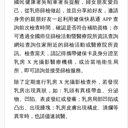
國民健康署吳昭軍署長提醒，婦女朋友愛自
己，從乳癌篩檢做起，並且分享給好友，邀請
身旁的親朋好友一起利用健保快易通 APP 查
詢前次檢查時間，確認是否符合補助資格；亦
可透過全國癌症篩檢活動暨醫療院所資訊查詢
網站查詢住家附近的篩檢活動或醫療院所資
訊。檢查當天，請記得攜帶健保卡及身分證至
乳房 X 光攝影醫療機構，或洽當地衛生局
所，即可諮詢並接受篩檢服務。
除了定期進行乳房 X 光攝影檢查外，若發現
乳房出現異狀，如：乳頭有異樣帶血、分泌
物、凹陷、表皮發紅或發癢；乳房局部凹陷或
凸出、出現腫塊；乳房皮膚出現橘皮、潰爛等
異常時，也請儘速就醫。