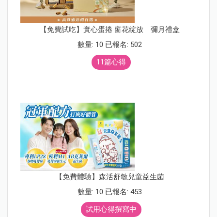
【免費試吃】實心蛋捲 窗花綻放｜彌月禮盒
數量: 10 已報名: 502
11篇心得
【免費體驗】森活舒敏兒童益生菌
數量: 10 已報名: 453
試用心得撰寫中