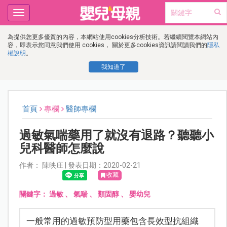
Toggle
navigation
為提供您更多優質的內容，本網站使用cookies分析技術。若繼續閱覽本網站內
容，即表示您同意我們使用 cookies， 關於更多cookies資訊請閱讀我們的
隱私
權說明
。
我知道了
首頁
專欄
醫師專欄
過敏氣喘藥用了就沒有退路？聽聽小
兒科醫師怎麼說
作者： 陳映庄 | 發表日期：2020-02-21
收藏
關鍵字：
過敏
、
氣喘
、
類固醇
、
嬰幼兒
一般常用的過敏預防型用藥包含長效型抗組織