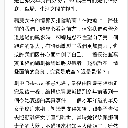
是已婚與單身的身份， 40 歲左右的她們在家
庭、職場、生活之間的掙扎。
藉雙女主的情節安排隱喻著「在跑道上一路往
前的我們，雖專心看著前方，但當我們察覺旁
邊越過的黑影時，卻總是忍不住望向了另一個
跑道的敵人，有時她激勵了我們更加賣力，也
或許我們因分心而絆倒了自己。」擅長細膩寫
實風格的編劇徐譽庭將與觀者一起辯證在「情
愛面前的善良，究竟是成全？還是畏懼？」
劇中 Rebecca 罹患乳癌，最後由簡慶芬陪她走
完最後一程，編輯徐譽庭就提到多年前遇到一
個令她震撼的真實事件，一個才華洋溢的單身
女子癌症末期，初戀男友得知後，跟妻子告假
去照顧離癌女子直到離世。當時她很欽佩那個
妻子的大器，不過後來得知兩人離婚了，雖然