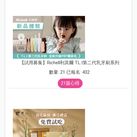
【試用募集】Richell利其爾 T.L.I第二代乳牙刷系列
數量: 21 已報名: 432
21篇心得