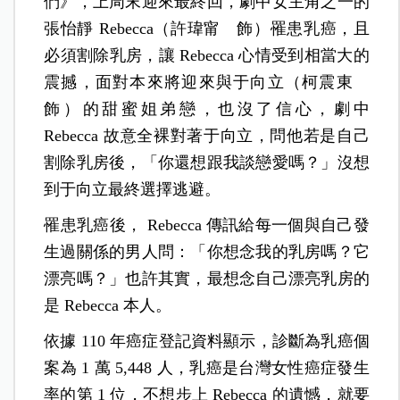
們》，上周末迎來最終回，劇中女主角之一的
張怡靜 Rebecca（許瑋甯 飾）罹患乳癌，且
必須割除乳房，讓 Rebecca 心情受到相當大的
震撼，面對本來將迎來與于向立（柯震東
飾）的甜蜜姐弟戀，也沒了信心，劇中
Rebecca 故意全裸對著于向立，問他若是自己
割除乳房後，「你還想跟我談戀愛嗎？」沒想
到于向立最終選擇逃避。
罹患乳癌後， Rebecca 傳訊給每一個與自己發
生過關係的男人問：「你想念我的乳房嗎？它
漂亮嗎？」也許其實，最想念自己漂亮乳房的
是 Rebecca 本人。
依據 110 年癌症登記資料顯示，診斷為乳癌個
案為 1 萬 5,448 人，乳癌是台灣女性癌症發生
率的第 1 位，不想步上 Rebecca 的遺憾，就要