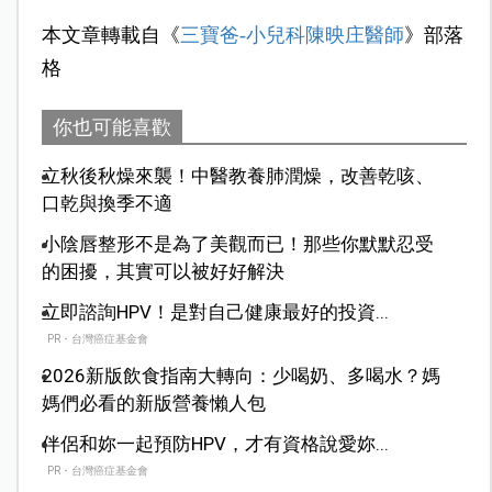
本文章轉載自《
三寶爸-小兒科陳映庄醫師
》部落
格
你也可能喜歡
立秋後秋燥來襲！中醫教養肺潤燥，改善乾咳、
口乾與換季不適
小陰唇整形不是為了美觀而已！那些你默默忍受
的困擾，其實可以被好好解決
立即諮詢HPV！是對自己健康最好的投資...
PR・台灣癌症基金會
2026新版飲食指南大轉向：少喝奶、多喝水？媽
媽們必看的新版營養懶人包
伴侶和妳一起預防HPV，才有資格說愛妳...
PR・台灣癌症基金會