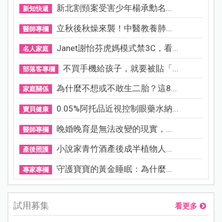
新北割頸案受害少年楊承勳名...
新知快遞
立秋後秋燥來襲！中醫教養肺...
醫師專欄
Janet謝怡芬虎媽模式禁3C，看...
名人家庭
不買手機給孩子，就要被貼「...
部落客專欄
為什麼不想或不敢生二胎？這8...
家庭關係
0.05%阿托品近視控制眼藥水納...
寶貝健康
晚婚晚育是無法改變的現實，...
醫師專欄
小說家青竹酒產後成半植物人...
產後照護
守護寶寶的黃金睡眠：為什麼...
專家專欄
試用募集
看更多