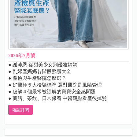
2026年7月號
● 謝沛恩 從甜美少女到優雅媽媽
● 剖婦產媽媽各階段照護大全
● 產檢與生產醫院怎麼選？
● 好醫師５大檢驗標準 選對醫院是風險管理
● 破解４個最常被誤解的寶寶安全感問題
● 藥膳、茶飲、日常保養 中醫觀點看產後掉髮
雜誌訂閱