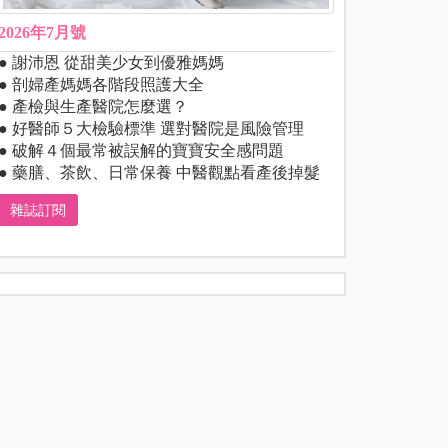
2026年7月號
● 謝沛恩 從甜美少女到優雅媽媽
● 剖婦產媽媽各階段照護大全
● 產檢與生產醫院怎麼選？
● 好醫師５大檢驗標準 選對醫院是風險管理
● 破解４個最常被誤解的寶寶安全感問題
● 藥膳、茶飲、日常保養 中醫觀點看產後掉髮
雜誌訂閱