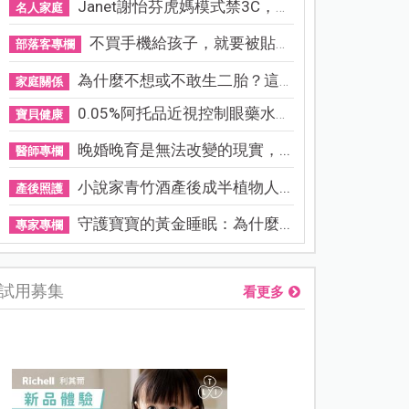
Janet謝怡芬虎媽模式禁3C，看...
名人家庭
不買手機給孩子，就要被貼「...
部落客專欄
為什麼不想或不敢生二胎？這8...
家庭關係
0.05%阿托品近視控制眼藥水納...
寶貝健康
晚婚晚育是無法改變的現實，...
醫師專欄
小說家青竹酒產後成半植物人...
產後照護
守護寶寶的黃金睡眠：為什麼...
專家專欄
試用募集
看更多