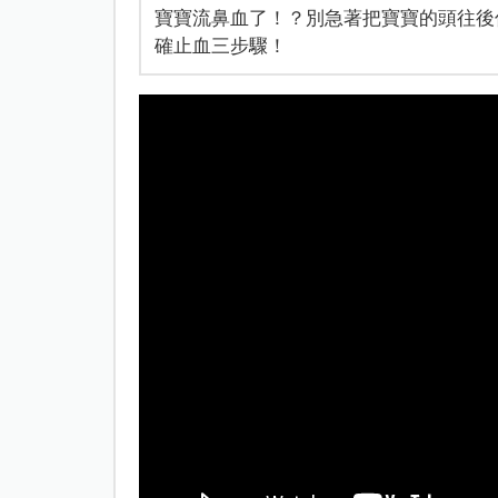
寶寶流鼻血了！？別急著把寶寶的頭往後
確止血三步驟！