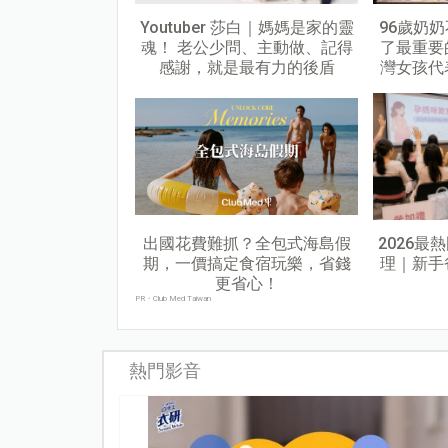
Youtuber 莎白｜媽媽是家的靈
96歲奶
魂！ 老公少問、主動做、記得
了最重要
感謝，就是最有力的後盾
灣女孩代
出國花費難抓？全包式海島假
2026最
期，一價搞定食宿玩樂，省錢
理｜新手
更省心！
PR・Club Med Taiwan
熱門影音