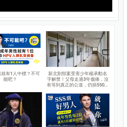
男就有1人中標？不可
新北割頸案受害少年楊承勳名
能吧？
字解禁！父母走過3年傷痛，沒
有等到真正的公道，仍捐550萬
守護校園