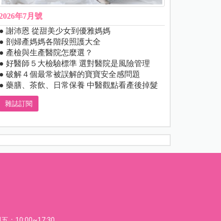
2026年7月號
● 謝沛恩 從甜美少女到優雅媽媽
● 剖婦產媽媽各階段照護大全
● 產檢與生產醫院怎麼選？
● 好醫師５大檢驗標準 選對醫院是風險管理
● 破解４個最常被誤解的寶寶安全感問題
● 藥膳、茶飲、日常保養 中醫觀點看產後掉髮
雜誌訂閱
：10:00~17:30