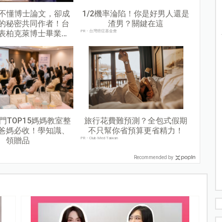
奶不懂博士論文，卻成
1/2機率淪陷！你是好男人還是
的秘密共同作者！台
渣男？關鍵在這
表柏克萊博士畢業生
PR・台灣癌症基金會
致詞感謝奶奶
熱門TOP15媽媽教室整
旅行花費難預測？全包式假期
爸媽必收！學知識、
不只幫你省預算更省精力！
領贈品
PR・Club Med Taiwan
Recommended by