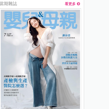
當期雜誌
看更多