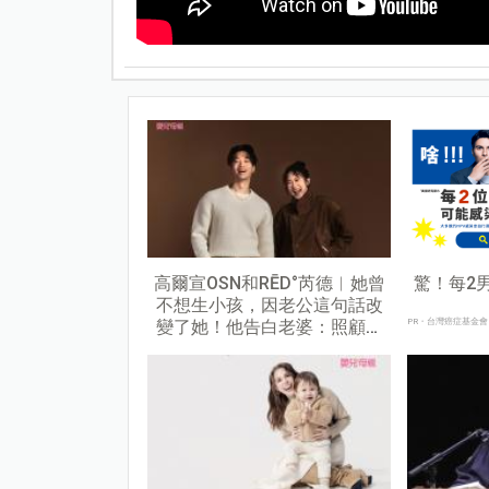
高爾宣OSN和RĒD°芮德︱她曾
驚！每2
不想生小孩，因老公這句話改
變了她！他告白老婆：照顧大
PR・台灣癌症基金會
家的正能量很吸引我