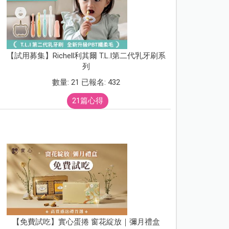
【試用募集】Richell利其爾 T.L.I第二代乳牙刷系
列
數量: 21 已報名: 432
21篇心得
【免費試吃】實心蛋捲 窗花綻放｜彌月禮盒