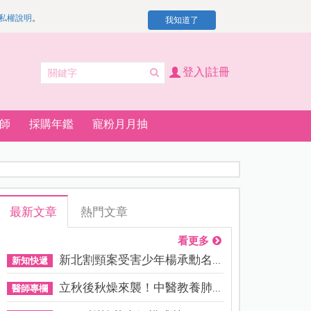
私權說明
。
我知道了
登入|註冊
師
採購年鑑
寵粉月月抽
最新文章
熱門文章
看更多
新北割頸案受害少年楊承勳名...
新知快遞
立秋後秋燥來襲！中醫教養肺...
醫師專欄