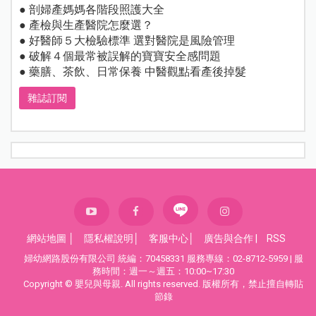
● 剖婦產媽媽各階段照護大全
● 產檢與生產醫院怎麼選？
● 好醫師５大檢驗標準 選對醫院是風險管理
● 破解４個最常被誤解的寶寶安全感問題
● 藥膳、茶飲、日常保養 中醫觀點看產後掉髮
雜誌訂閱
網站地圖
│
隱私權說明
│
客服中心
│
廣告與合作
|
RSS
婦幼網路股份有限公司 統編：70458331 服務專線：02-8712-5959 | 服
務時間：週一～週五：10:00~17:30
Copyright © 嬰兒與母親. All rights reserved. 版權所有，禁止擅自轉貼
節錄