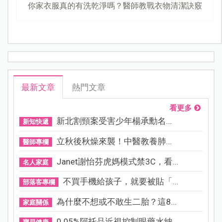
你家衣服真的有洗乾淨嗎？醫師教戰衣物清潔訣竅
最新文章
熱門文章
看更多
新北割頸案受害少年楊承勳名...
新知快遞
立秋後秋燥來襲！中醫教養肺...
醫師專欄
Janet謝怡芬虎媽模式禁3C，看...
名人家庭
不買手機給孩子，就要被貼「...
部落客專欄
為什麼不想或不敢生二胎？這8...
家庭關係
0.05%阿托品近視控制眼藥水納...