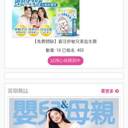
【免費體驗】森活舒敏兒童益生菌
數量: 10 已報名: 453
試用心得撰寫中
當期雜誌
看更多