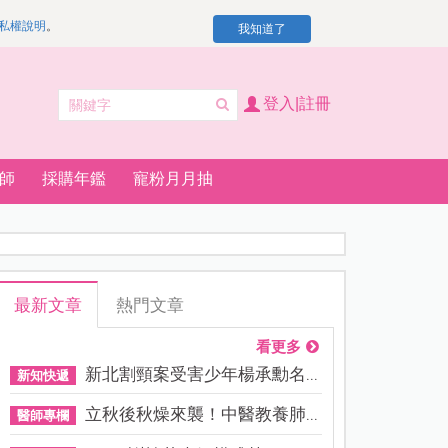
私權說明
。
我知道了
登入|註冊
師
採購年鑑
寵粉月月抽
最新文章
熱門文章
看更多
新北割頸案受害少年楊承勳名...
新知快遞
立秋後秋燥來襲！中醫教養肺...
醫師專欄