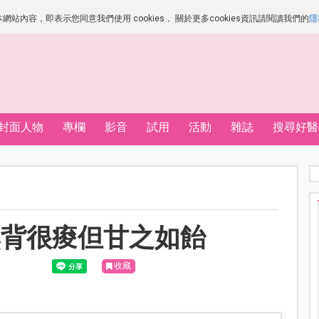
站內容，即表示您同意我們使用 cookies， 關於更多cookies資訊請閱讀我們的
隱
封面人物
專欄
影音
試用
活動
雜誌
搜尋好醫
然背很痠但甘之如飴
收藏