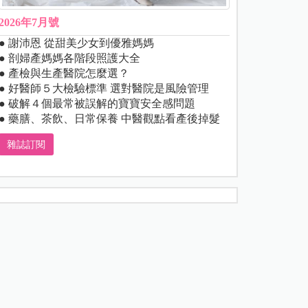
2026年7月號
● 謝沛恩 從甜美少女到優雅媽媽
● 剖婦產媽媽各階段照護大全
● 產檢與生產醫院怎麼選？
● 好醫師５大檢驗標準 選對醫院是風險管理
● 破解４個最常被誤解的寶寶安全感問題
● 藥膳、茶飲、日常保養 中醫觀點看產後掉髮
雜誌訂閱