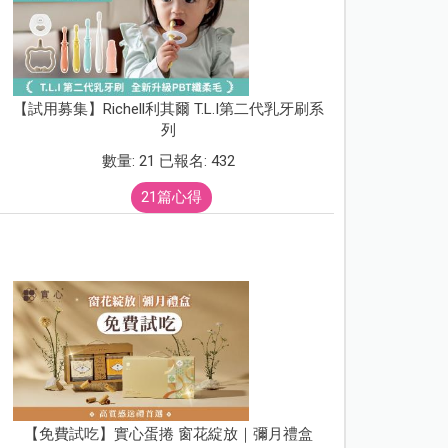
【試用募集】Richell利其爾 T.L.I第二代乳牙刷系
列
數量: 21 已報名: 432
21篇心得
【免費試吃】實心蛋捲 窗花綻放｜彌月禮盒