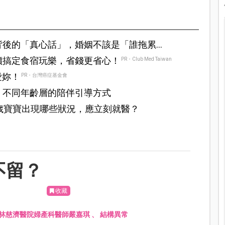
背後的「真心話」，婚姻不該是「誰拖累
。
價搞定食宿玩樂，省錢更省心！
PR・Club Med Taiwan
愛妳！
PR・台灣癌症基金會
，不同年齡層的陪伴引導方式
歲寶寶出現哪些狀況，應立刻就醫？
不留？
收藏
林慈濟醫院婦產科醫師嚴嘉琪
、
結構異常