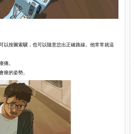
可以按圖索驥
，也可以隨意岔出正確路線。他常常就這
痠痛。
會痠的姿勢。