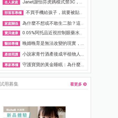
Janet謝怡芬虎媽模式禁3C，看...
名人家庭
不買手機給孩子，就要被貼「...
部落客專欄
為什麼不想或不敢生二胎？這8...
家庭關係
0.05%阿托品近視控制眼藥水納...
寶貝健康
晚婚晚育是無法改變的現實，...
醫師專欄
小說家青竹酒產後成半植物人...
產後照護
守護寶寶的黃金睡眠：為什麼...
專家專欄
試用募集
看更多