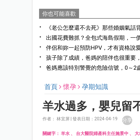
你也可能喜歡
《老公怎麼還不去死》那些婚姻氣話
誰」，而是「我們怎麼並肩走下去」
出國花費難抓？全包式海島假期，一
伴侶和妳一起預防HPV，才有資格說
孩子除了成績，爸媽的陪伴也很重要
爸媽應該特別警覺的危險信號，0～2
首頁
懷孕
孕期知識
羊水過多，嬰兒留
作者： 林宜屏 | 發表日期：2024-04-19
分享
關鍵字：
羊水
、
台大醫院婦產科主任施景中
、
大