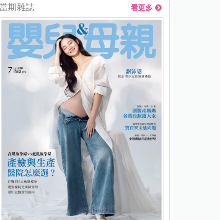
當期雜誌
看更多