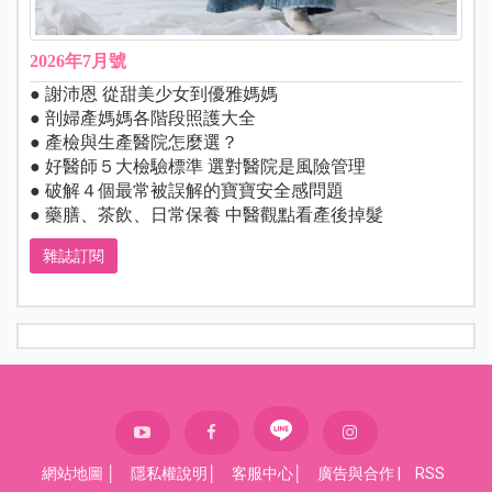
2026年7月號
● 謝沛恩 從甜美少女到優雅媽媽
● 剖婦產媽媽各階段照護大全
● 產檢與生產醫院怎麼選？
● 好醫師５大檢驗標準 選對醫院是風險管理
● 破解４個最常被誤解的寶寶安全感問題
● 藥膳、茶飲、日常保養 中醫觀點看產後掉髮
雜誌訂閱
網站地圖
│
隱私權說明
│
客服中心
│
廣告與合作
|
RSS