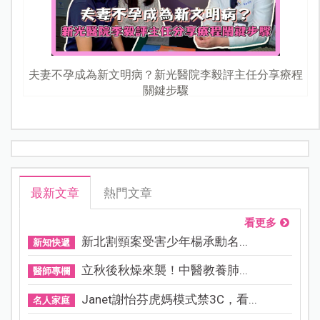
夫妻不孕成為新文明病？新光醫院李毅評主任分享療程
關鍵步驟
最新文章
熱門文章
看更多
新北割頸案受害少年楊承勳名...
新知快遞
立秋後秋燥來襲！中醫教養肺...
醫師專欄
Janet謝怡芬虎媽模式禁3C，看...
名人家庭