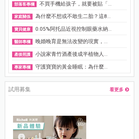
不買手機給孩子，就要被貼「...
部落客專欄
為什麼不想或不敢生二胎？這8...
家庭關係
0.05%阿托品近視控制眼藥水納...
寶貝健康
晚婚晚育是無法改變的現實，...
醫師專欄
小說家青竹酒產後成半植物人...
產後照護
守護寶寶的黃金睡眠：為什麼...
專家專欄
試用募集
看更多