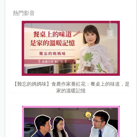
熱門影音
【難忘的媽媽味】食農作家番紅花：餐桌上的味道，是
家的溫暖記憶