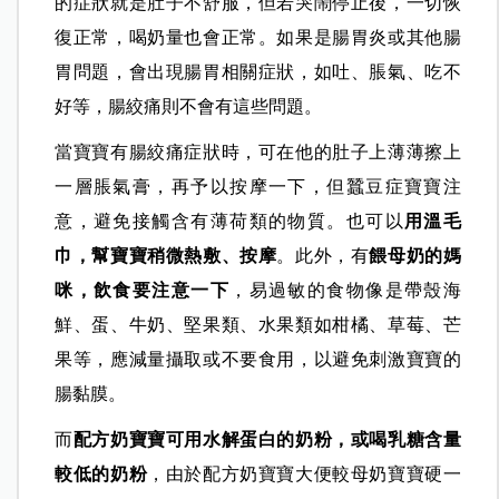
的症狀就是肚子不舒服，但若哭鬧停止後，一切恢
復正常，喝奶量也會正常。如果是腸胃炎或其他腸
胃問題，會出現腸胃相關症狀，如吐、脹氣、吃不
好等，腸絞痛則不會有這些問題。
當寶寶有腸絞痛症狀時，可在他的肚子上薄薄擦上
一層脹氣膏，再予以按摩一下，但蠶豆症寶寶注
意，避免接觸含有薄荷類的物質。也可以
用溫毛
巾，幫寶寶稍微熱敷、按摩
。此外，有
餵母奶的媽
咪，飲食要注意一下
，易過敏的食物像是帶殼海
鮮、蛋、牛奶、堅果類、水果類如柑橘、草莓、芒
果等，應減量攝取或不要食用，以避免刺激寶寶的
腸黏膜。
而
配方奶寶寶可用水解蛋白的奶粉，或喝乳糖含量
較低的奶粉
，由於配方奶寶寶大便較母奶寶寶硬一