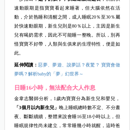
速動眼期是指寶寶看起來睡著，但大腦依然在活
動，介於熟睡和清醒之間，成人睡眠20％至30％屬
於快速動眼期，新生兒則是80％以上，主因是新生
兒有喝奶需求，因此不可能睡一整晚。所以，別再
怪寶寶不好帶，人類與生俱來的生理特性，便是如
此。
延伸閱讀：
惡夢、夢遊、說夢話？夜驚？ 寶寶會做
夢嗎？解析baby的「夢」幻世界～
日睡16小時，無法配合大人作息
金韋志醫師分析，1歲內寶寶分為新生兒和嬰兒，
「3個月以內新生兒」
晚上睡眠總時數不定、不分晝
夜、斷斷續續，整體來說會睡16至18小時以上，但
睡眠規律性尚未建立，常常睡幾小時就醒，這時爸