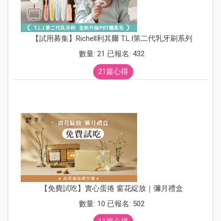
【試用募集】Richell利其爾 T.L.I第二代乳牙刷系列
數量: 21 已報名: 432
21篇心得
【免費試吃】實心蛋捲 窗花綻放｜彌月禮盒
數量: 10 已報名: 502