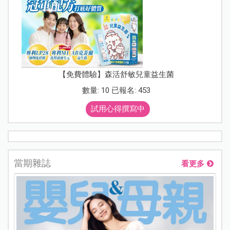
【免費體驗】森活舒敏兒童益生菌
數量: 10 已報名: 453
試用心得撰寫中
當期雜誌
看更多