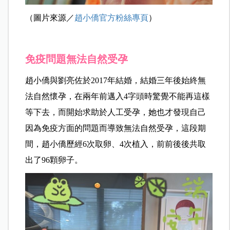
（圖片來源／
趙小僑官方粉絲專頁
）
免疫問題無法自然受孕
趙小僑與劉亮佐於2017年結婚，結婚三年後始終無
法自然懷孕，在兩年前邁入4字頭時驚覺不能再這樣
等下去，而開始求助於人工受孕，她也才發現自己
因為免疫方面的問題而導致無法自然受孕，這段期
間，趙小僑歷經6次取卵、4次植入，前前後後共取
出了96顆卵子。