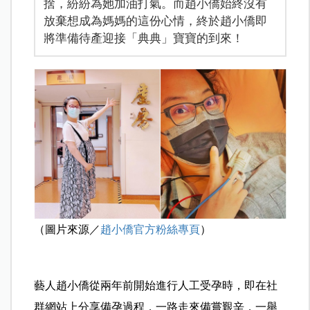
捨，紛紛為她加油打氣。而趙小僑始終沒有
放棄想成為媽媽的這份心情，終於趙小僑即
將準備待產迎接「典典」寶寶的到來！
（圖片來源／
趙小僑官方粉絲專頁
）
藝人趙小僑從兩年前開始進行人工受孕時，即在社
群網站上分享備孕過程，一路走來備嘗艱辛，一舉