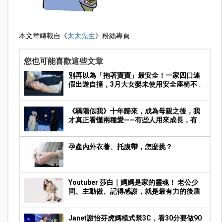
本文章轉載自《
太太先生
》粉絲專頁
您也可能喜歡這些文章
別再以為「抱著寶寶」最安全！一家四口連
假出遊自撞，3月大女嬰未使用安全座椅不幸
喪生
《驕陽似我》十年歸來，成為母親之後，我
才真正看懂兩種愛——有些人用來成長，有些
人陪你走完人生
孕產內外衣著、托腹帶，怎麼挑？
Youtuber 莎白｜媽媽是家的靈魂！ 老公少
問、主動做、記得感謝，就是最有力的後盾
Janet謝怡芬虎媽模式禁3C，看30分要做90