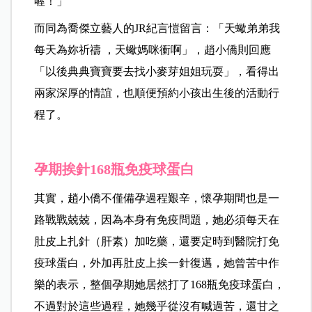
喔！」
而同為喬傑立藝人的JR紀言愷留言：「天蠍弟弟我
每天為妳祈禱 ，天蠍媽咪衝啊」，趙小僑則回應
「以後典典寶寶要去找小麥芽姐姐玩耍」，看得出
兩家深厚的情誼，也順便預約小孩出生後的活動行
程了。
孕期挨針168瓶免疫球蛋白
其實，趙小僑不僅備孕過程艱辛，懷孕期間也是一
路戰戰兢兢，因為本身有免疫問題，她必須每天在
肚皮上扎針（肝素）加吃藥，還要定時到醫院打免
疫球蛋白，外加再肚皮上挨一針復邁，她曾苦中作
樂的表示，整個孕期她居然打了168瓶免疫球蛋白，
不過對於這些過程，她幾乎從沒有喊過苦，還甘之