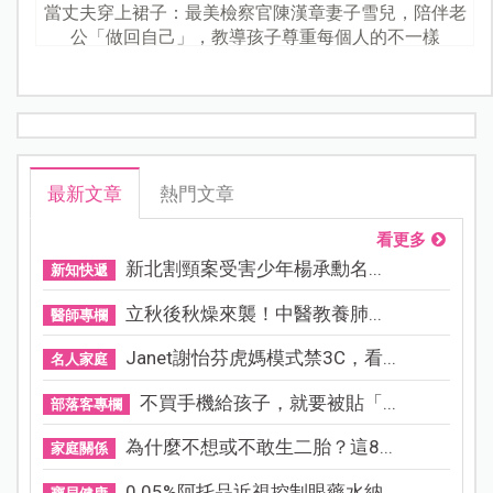
當丈夫穿上裙子：最美檢察官陳漢章妻子雪兒，陪伴老
公「做回自己」，教導孩子尊重每個人的不一樣
最新文章
熱門文章
看更多
新北割頸案受害少年楊承勳名...
新知快遞
立秋後秋燥來襲！中醫教養肺...
醫師專欄
Janet謝怡芬虎媽模式禁3C，看...
名人家庭
不買手機給孩子，就要被貼「...
部落客專欄
為什麼不想或不敢生二胎？這8...
家庭關係
0.05%阿托品近視控制眼藥水納...