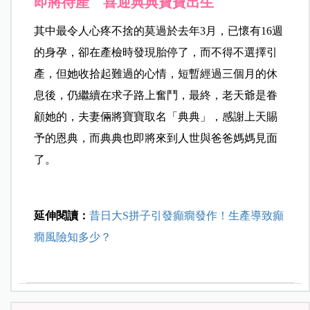
即將待產 喜迎典典寶寶出生
其中最令人心疼不捨的莫過於去年3月，已懷有16週
的身孕，卻在產檢時發現胎停了，而不得不選擇引
產，但她收拾起難過的心情，短暫經過三個月的休
息後，仍繼續在求子路上奮鬥，最終，老天爺是眷
顧她的，夫妻倆將寶寶取名「典典」，感謝上天賜
予的恩典，而典典也即將來到人世與爸爸媽媽見面
了。
延伸閱讀：
昔日大S拼子引發癲癇發作！生產導致癲
癇風險知多少？