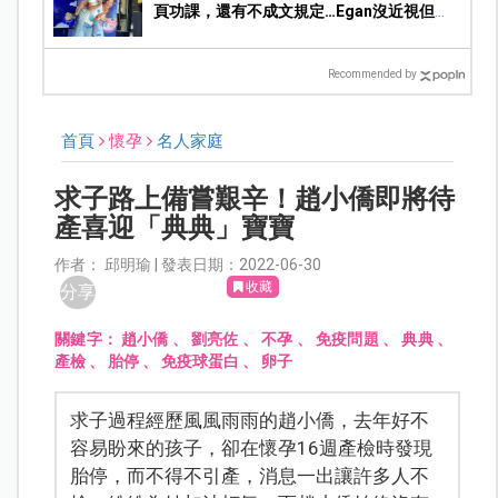
頁功課，還有不成文規定…Egan沒近視但求
饒：Mummy, please～
Recommended by
首頁
懷孕
名人家庭
求子路上備嘗艱辛！趙小僑即將待
產喜迎「典典」寶寶
作者： 邱明瑜 | 發表日期：2022-06-30
收藏
分享
關鍵字：
趙小僑
、
劉亮佐
、
不孕
、
免疫問題
、
典典
、
產檢
、
胎停
、
免疫球蛋白
、
卵子
求子過程經歷風風雨雨的趙小僑，去年好不
容易盼來的孩子，卻在懷孕16週產檢時發現
胎停，而不得不引產，消息一出讓許多人不