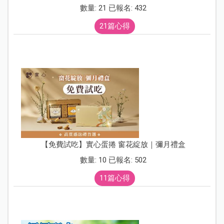
數量: 21 已報名: 432
21篇心得
【免費試吃】實心蛋捲 窗花綻放｜彌月禮盒
數量: 10 已報名: 502
11篇心得