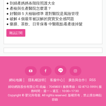
● 剖婦產媽媽各階段照護大全
● 產檢與生產醫院怎麼選？
● 好醫師５大檢驗標準 選對醫院是風險管理
● 破解４個最常被誤解的寶寶安全感問題
● 藥膳、茶飲、日常保養 中醫觀點看產後掉髮
雜誌訂閱
網站地圖
│
隱私權說明
│
客服中心
│
廣告與合作
|
RSS
婦幼網路股份有限公司 統編：70458331 服務專線：02-8712-5959 | 服
務時間：週一～週五：10:00~17:30
Copyright © 嬰兒與母親. All rights reserved. 版權所有，禁止擅自轉貼
節錄