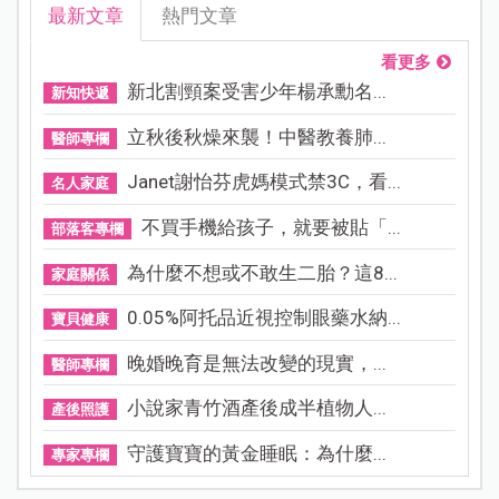
最新文章
熱門文章
看更多
新北割頸案受害少年楊承勳名...
新知快遞
立秋後秋燥來襲！中醫教養肺...
醫師專欄
Janet謝怡芬虎媽模式禁3C，看...
名人家庭
不買手機給孩子，就要被貼「...
部落客專欄
為什麼不想或不敢生二胎？這8...
家庭關係
0.05%阿托品近視控制眼藥水納...
寶貝健康
晚婚晚育是無法改變的現實，...
醫師專欄
小說家青竹酒產後成半植物人...
產後照護
守護寶寶的黃金睡眠：為什麼...
專家專欄