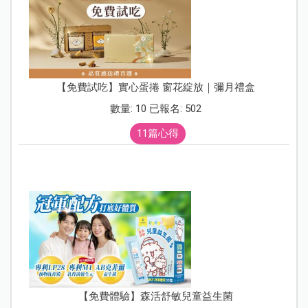
【免費試吃】實心蛋捲 窗花綻放｜彌月禮盒
數量: 10 已報名: 502
11篇心得
【免費體驗】森活舒敏兒童益生菌