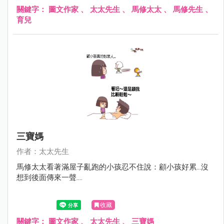
關鍵字：
圖文作家
、
太太先生
、
馬修太太
、
馬修先生
、
育兒
三寶媽
作者：太太先生
馬修太太看著滿屋子亂跑的小孩忍不住說：顧小孩好累...沒
想到後面傳來一聲....
收藏
關鍵字：
圖文作家
、
太太先生
、
三寶媽