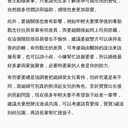
會主動做家事。只要讓先生多了解懷孕可能出現的變化，
自然能多些體諒與協助，感情也會更加甜蜜。
此外，婆媳關係也會有影響，例如年輕夫妻懷孕後的養胎
觀念往往與長輩有些差異，而婆媳關係如同上司與部屬，
在這個階段很容易發生不愉快，建議婆媳雙方可以保持友
善的距離，有些觀念的差異，可考慮藉由醫師的說法來說
服長輩，也可以請小叔、小嬸幫忙說服婆婆，所以婚後最
好多參與家族聚會，必要時婆家的人會是你的助力。
有些婆婆總是強調會把媳婦當女兒看待，但終究還是有不
同，當媳婦可別真的扮演起女兒的角色。至於寶寶出生後
的照顧問題，現在很多年輕夫妻不希望孩子給老一輩帶，
建議夫妻想辦法達成共識，可以考慮請育嬰假，寶寶3歲送
到幼兒園，再請長輩幫忙接孩子。