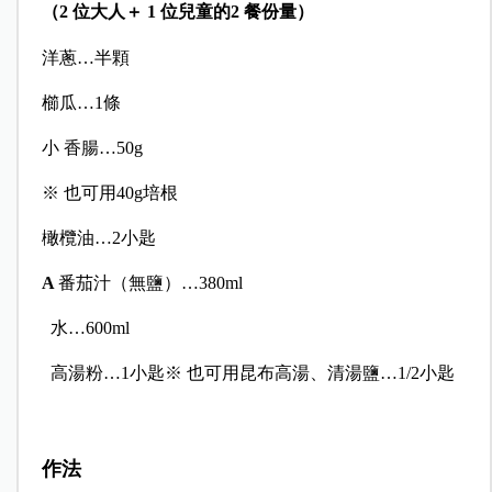
（
2
位大人＋
1
位兒童的
2
餐份量）
洋蔥…半顆
櫛瓜…
1
條
小 香腸…
50g
※ 也可用
40g
培根
橄欖油…
2
小匙
A
番茄汁（無鹽）…
380ml
水…
600ml
高湯粉…
1
小匙※ 也可用昆布高湯、清湯鹽…
1/2
小匙
作法