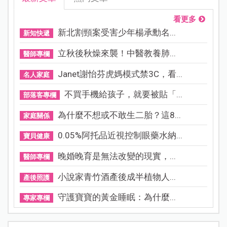
看更多
新北割頸案受害少年楊承勳名...
新知快遞
立秋後秋燥來襲！中醫教養肺...
醫師專欄
Janet謝怡芬虎媽模式禁3C，看...
名人家庭
不買手機給孩子，就要被貼「...
部落客專欄
為什麼不想或不敢生二胎？這8...
家庭關係
0.05%阿托品近視控制眼藥水納...
寶貝健康
晚婚晚育是無法改變的現實，...
醫師專欄
小說家青竹酒產後成半植物人...
產後照護
守護寶寶的黃金睡眠：為什麼...
專家專欄