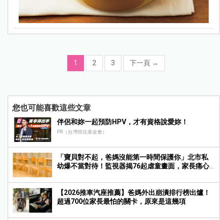
1
2
3
下一頁
→
您也可能喜歡這些文章
伴侶和妳一起預防HPV，才有資格說愛妳！
PR（台灣癌症基金會）
「寶貝對不起，爸媽沒能第一時間保護你」北市私
幼爆不當對待！監視器揭76起虐童畫面，家長痛心
提告
【2026推車汽座推薦】爸媽外出崩潰排行榜出爐！
超過700位家長最怕的關卡，原來是這幾項