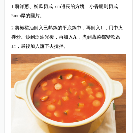
1
將洋蔥、櫛瓜切成
1cm
邊長的方塊，小香腸則切成
5mm
厚的圓片。
2
將橄欖油倒入已熱鍋的平底鍋中，再倒入
1
，用中火
拌炒。炒到泛油光後，再加入
A
，煮到蔬菜都變軟為
止，最後加入鹽下去攪拌。