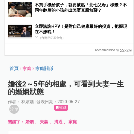
不買手機給孩子，就要被貼「北七父母」標籤？不
同年齡層的小孩外出怎麼克服無聊？
立即諮詢HPV！是對自己健康最好的投資，把握現
在不嫌晚！
PR（台灣癌症基金會）
Recommended by
首頁
家庭
家庭關係
婚後2～5年的相處，可看到夫妻一生
的婚姻狀態
作者： 林嬪嬙 | 發表日期：2020-06-27
收藏
分享
關鍵字：
婚姻
、
夫妻
、
溝通
、
家庭