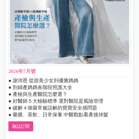
2026年7月號
● 謝沛恩 從甜美少女到優雅媽媽
● 剖婦產媽媽各階段照護大全
● 產檢與生產醫院怎麼選？
● 好醫師５大檢驗標準 選對醫院是風險管理
● 破解４個最常被誤解的寶寶安全感問題
● 藥膳、茶飲、日常保養 中醫觀點看產後掉髮
雜誌訂閱