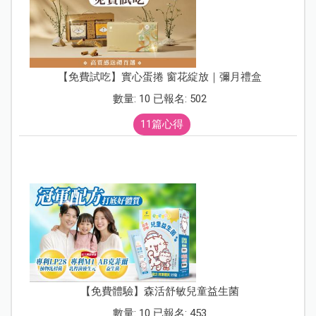
【免費試吃】實心蛋捲 窗花綻放｜彌月禮盒
數量: 10 已報名: 502
11篇心得
【免費體驗】森活舒敏兒童益生菌
數量: 10 已報名: 453