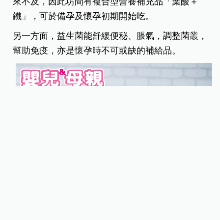
人口屬於地中海貧血，也發現台灣女性因飲食因
素，有缺鐵性貧血現象，加上懷孕後體液增加，孕
媽咪貧血情況會更嚴重，對鐵的需求更高，因此適
量補充鐵劑十分必需，越到懷孕後期，補鐵就越是
重要。但補鐵不能補充太多，累積太多在體內，易
造成身體負擔。
值得一提的是，如發現身體缺鐵後才要補鐵，通常
來不及，因此坊間有複合型營養補充品「葉酸＋
鐵」，可於備孕及懷孕初期開始吃。
另一方面，益生菌能舒緩便秘、脹氣，調整菌叢，
幫助免疫，亦是懷孕時不可或缺的補給品。