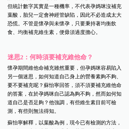
第一是孕期一定要補充維他命嗎？各個孕期補充的
維他命有何不同，錯過該階段忘記補充，對胎兒會
有不好的影響嗎？以補充葉酸為例，大部分的婦產
科醫師都建議，葉酸應於懷孕前及懷孕初期補充，
但是許多孕媽咪常是過了懷孕3個月，才發現自己沒
有補充葉酸，此時可能會陷入懷疑、焦慮的情緒，
擔心胎兒會不會有問題。蘇怡寧強調，雖然文獻統
計，若是胎兒缺乏葉酸，神經管缺損機率會增加，
但統計數字其實是一種機率，不代表孕媽咪沒補充
葉酸，胎兒一定會神經管缺陷，因此不必造成太大
恐慌。不管是懷孕與未懷孕，只要秉持著均衡飲
食、均衡補充維生素，便毋須過度擔心。
迷思2：何時須要補充維他命？