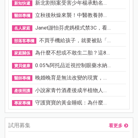
最新文章
熱門文章
看更多
新北割頸案受害少年楊承勳名...
新知快遞
立秋後秋燥來襲！中醫教養肺...
醫師專欄
Janet謝怡芬虎媽模式禁3C，看...
名人家庭
不買手機給孩子，就要被貼「...
部落客專欄
為什麼不想或不敢生二胎？這8...
家庭關係
0.05%阿托品近視控制眼藥水納...
寶貝健康