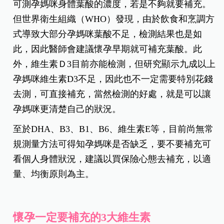
懷孕期間維他命補充雖然重要，但孕媽咪容易陷入
另一個迷思，如何知道自己身上的營養素夠不夠、
要不要補充呢？蘇怡寧回答，須不須要補充維他命
的答案，在於孕媽咪自己認為夠不夠，然而如何知
道自己是否足夠？他強調，有些維生素目前可檢
測，有些則無法得知。
蘇怡寧解釋，以葉酸為例，現今已有檢測的方法，
可測孕媽咪身體葉酸的濃度，若是不夠就要補充。
但世界衛生組織（WHO）發現，由於飲食和烹調方
式導致大部分孕媽咪葉酸不足，檢測結果也是如
此，因此醫師會建議懷孕早期就可補充葉酸。此
外，維生素Ｄ3目前亦能檢測，但研究顯示九成以上
孕媽咪維生素D3不足，因此也不一定需要特別花錢
去測，可直接補充，當然檢測的好處，就是可以讓
孕媽咪更清楚自己的狀況。