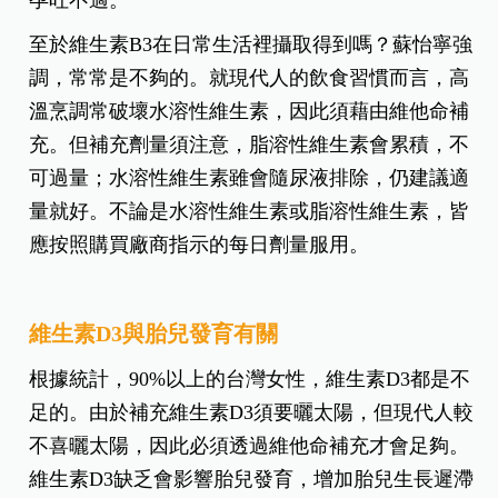
這份研究是可信的，但到底維生素B3到達多低的劑
量會引起這樣情況？以及因此流產的比例為多少？
在在都需要更多研究證實。此外，維生素B3哪一階
段補充最有幫助？他認為，準備懷孕便能補充，並
可從補充B群來攝取維生素B3。懷孕期間攝取B群，
有助於維持能量正常代謝，幫助維持皮膚、心臟、
神經系統、黏膜及消化系統的健康，減少疲勞感及
孕吐不適。
至於維生素B3在日常生活裡攝取得到嗎？蘇怡寧強
調，常常是不夠的。就現代人的飲食習慣而言，高
溫烹調常破壞水溶性維生素，因此須藉由維他命補
充。但補充劑量須注意，脂溶性維生素會累積，不
可過量；水溶性維生素雖會隨尿液排除，仍建議適
量就好。不論是水溶性維生素或脂溶性維生素，皆
應按照購買廠商指示的每日劑量服用。