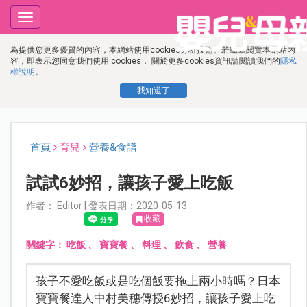
Toggle
navigation
為提供您更多優質的內容，本網站使用cookies分析技術。若繼續閱覽本網站內
容，即表示您同意我們使用 cookies， 關於更多cookies資訊請閱讀我們的
隱私
權說明
。
我知道了
首頁
育兒
營養&食譜
試試6妙招，讓孩子愛上吃飯
作者： Editor | 發表日期：2020-05-13
收藏
關鍵字：
吃飯
、
寶寶餐
、
料理
、
飲食
、
營養
孩子不愛吃飯或是吃個飯要拖上兩小時嗎？日本
寶寶餐達人中村美穗傳授6妙招，讓孩子愛上吃