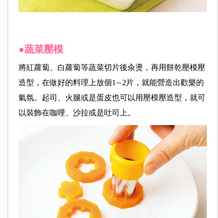
●蔬菜壓模
將紅蘿蔔、白蘿蔔等蔬菜切片後汆燙，再用餅乾壓模壓
造型，在做好的料理上放個
1
∼
2
片，就能營造出歡樂的
氣
氛。起司、火腿或是蛋皮也可以用壓模壓造型，就可
以裝飾在咖哩、沙拉或是吐司上。