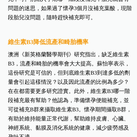
蘇怡寧分析，葉酸對胎兒腦部、神經管及細胞發育
有幫助，並能減少母體貧血的發生，更是對身體代
謝很重要的物質。甚至研究發現，葉酸對禿頭生成
與防治也有影響，並跟很多黏膜細胞的代謝、心血
管都有關係，因此終其一生都可補充葉酸。很多孕
媽咪認為，懷孕12週後便不須補充葉酸，事實上，
備孕時就可開始補充葉酸，也沒有哪一階段非得補
充不可。別陷入孕期哪一階段沒補充，胎兒就會有
問題的迷思，如果過了懷孕3個月沒補充葉酸，現階
段胎兒沒問題，隨時趕快補充即可。
維生素B3降低流產和畸胎機率
澳洲《新英格蘭醫學期刊》研究指出，缺乏維生素
B3，流產和畸胎的機率會大大提高。蘇怡寧表示，