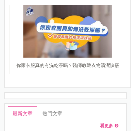
啟動寶寶超級學習力！羅小白愛的想像力快問快答：探
索篇｜桂格 ✕ 嬰兒與母親
你家衣服真的有洗乾淨嗎？醫師教戰衣物清潔訣竅