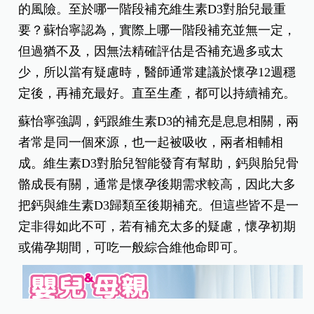
維生素D3與胎兒發育有關
根據統計，90%以上的台灣女性，維生素D3都是不
足的。由於補充維生素D3須要曬太陽，但現代人較
不喜曬太陽，因此必須透過維他命補充才會足夠。
維生素D3缺乏會影響胎兒發育，增加胎兒生長遲滯
的風險。至於哪一階段補充維生素D3對胎兒最重
要？蘇怡寧認為，實際上哪一階段補充並無一定，
但過猶不及，因無法精確評估是否補充過多或太
少，所以當有疑慮時，醫師通常建議於懷孕12週穩
定後，再補充最好。直至生產，都可以持續補充。
蘇怡寧強調，鈣跟維生素D3的補充是息息相關，兩
者常是同一個來源，也一起被吸收，兩者相輔相