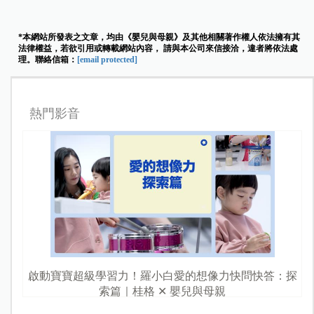
授、臨床醫學研究所副教授、
臺灣大學醫學院附設
醫院基因醫學部主治醫師、婦產部主治醫師
現任：
禾馨醫療婦產科主治醫師
、
慧智基因執行長
採訪撰文／游資芸
諮詢／禾馨醫療婦產科主治醫師
蘇怡寧
*本網站所發表之文章，均由《嬰兒與母親》及其他相關著作權人依法擁有其
法律權益，若欲引用或轉載網站內容， 請與本公司來信接洽，違者將依法處
理。聯絡信箱：
[email protected]
熱門影音