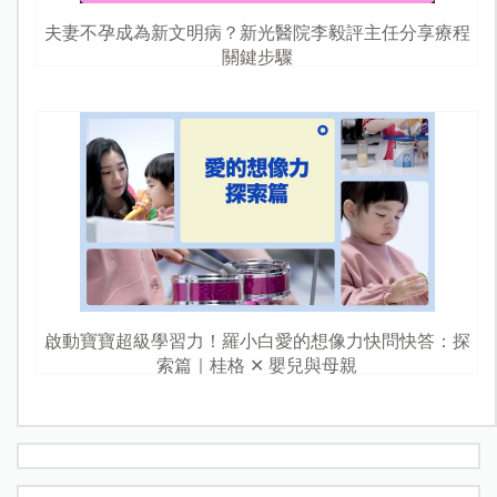
夫妻不孕成為新文明病？新光醫院李毅評主任分享療程
關鍵步驟
啟動寶寶超級學習力！羅小白愛的想像力快問快答：探
索篇｜桂格 ✕ 嬰兒與母親