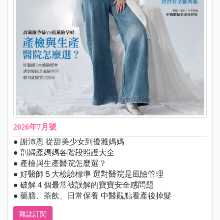
2026年7月號
● 謝沛恩 從甜美少女到優雅媽媽
● 剖婦產媽媽各階段照護大全
● 產檢與生產醫院怎麼選？
● 好醫師５大檢驗標準 選對醫院是風險管理
● 破解４個最常被誤解的寶寶安全感問題
● 藥膳、茶飲、日常保養 中醫觀點看產後掉髮
雜誌訂閱