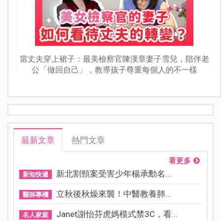
當丈夫穿上裙子：最美檢察官陳漢章妻子雪兒，陪伴老
公「做回自己」，教導孩子尊重每個人的不一樣
最新文章
熱門文章
看更多
新北割頸案受害少年楊承勳名...
新知快遞
立秋後秋燥來襲！中醫教養肺...
醫師專欄
Janet謝怡芬虎媽模式禁3C，看...
名人家庭