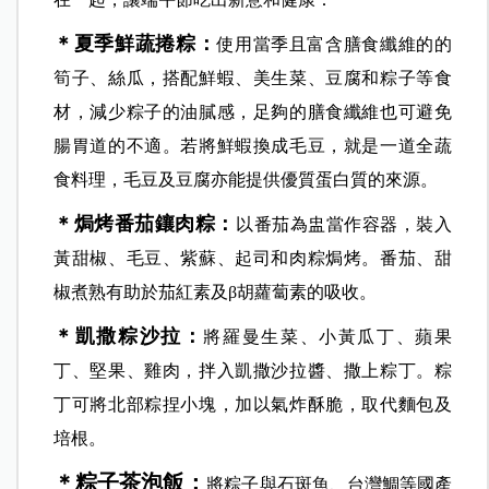
＊夏季鮮蔬捲粽：
使用當季且富含膳食纖維的的
筍子、絲瓜，搭配鮮蝦、美生菜、豆腐和粽子等食
材，減少粽子的油膩感，足夠的膳食纖維也可避免
腸胃道的不適。若將鮮蝦換成毛豆，就是一道全蔬
食料理，毛豆及豆腐亦能提供優質蛋白質的來源。
＊焗烤番茄鑲肉粽：
以番茄為盅當作容器，裝入
黃甜椒、毛豆、紫蘇、起司和肉粽焗烤。番茄、甜
椒煮熟有助於茄紅素及β胡蘿蔔素的吸收。
＊凱撒粽沙拉：
將羅曼生菜、小黃瓜丁、蘋果
丁、堅果、雞肉，拌入凱撒沙拉醬、撒上粽丁。粽
丁可將北部粽捏小塊，加以氣炸酥脆，取代麵包及
培根。
＊粽子茶泡飯：
將粽子與石斑魚、台灣鯛等國產