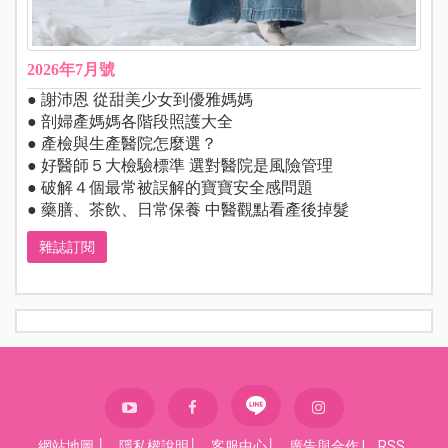
2026年7月號
● 謝沛恩 從甜美少女到優雅媽媽
● 剖婦產媽媽各階段照護大全
● 產檢與生產醫院怎麼選？
● 好醫師５大檢驗標準 選對醫院是風險管理
● 破解４個最常被誤解的寶寶安全感問題
● 藥膳、茶飲、日常保養 中醫觀點看產後掉髮
雜誌訂閱
網站地圖
│
隱私權說明
│
客服中心
│
廣告與合作
|
RSS