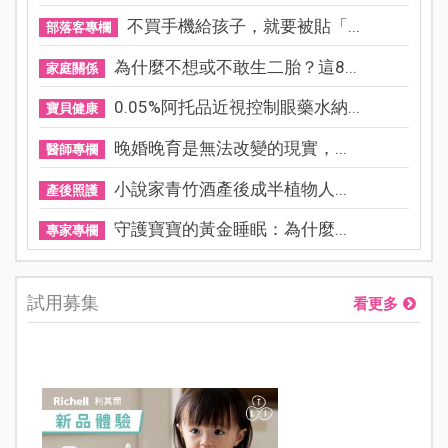
不買手機給孩子，就要被貼「...
部落客專欄
為什麼不想或不敢生二胎？這8...
家庭關係
0.05%阿托品近視控制眼藥水納...
寶貝健康
晚婚晚育是無法改變的現實，...
醫師專欄
小說家青竹酒產後成半植物人...
產後照護
守護寶寶的黃金睡眠：為什麼...
專家專欄
試用募集
看更多