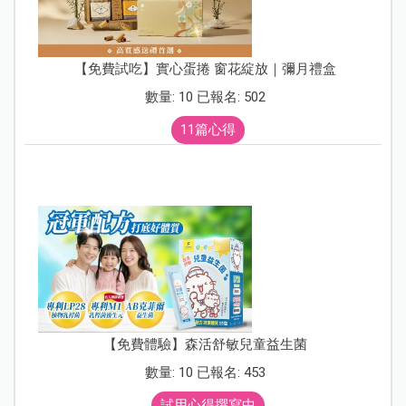
【免費試吃】實心蛋捲 窗花綻放｜彌月禮盒
數量: 10 已報名: 502
11篇心得
【免費體驗】森活舒敏兒童益生菌
數量: 10 已報名: 453
試用心得撰寫中