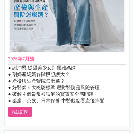
2026年7月號
● 謝沛恩 從甜美少女到優雅媽媽
● 剖婦產媽媽各階段照護大全
● 產檢與生產醫院怎麼選？
● 好醫師５大檢驗標準 選對醫院是風險管理
● 破解４個最常被誤解的寶寶安全感問題
● 藥膳、茶飲、日常保養 中醫觀點看產後掉髮
雜誌訂閱