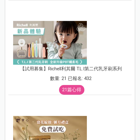
【試用募集】Richell利其爾 T.L.I第二代乳牙刷系列
數量: 21 已報名: 432
21篇心得