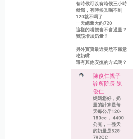
有時候可以有時候三小時
就餓，有時候又喝不到
120就不喝了
一天總量大約720
這樣的哺餵會不會過量？
我該增加奶量？
另外寶寶最近突然不願意
吃奶嘴
還有其他安撫的方式嗎？
陳俊仁親子
診所院長 陳
俊仁
媽媽您好，奶
量的計算是每
天每公斤120-
180cc， 4400
公克，一整天
的奶量是528-
792CC