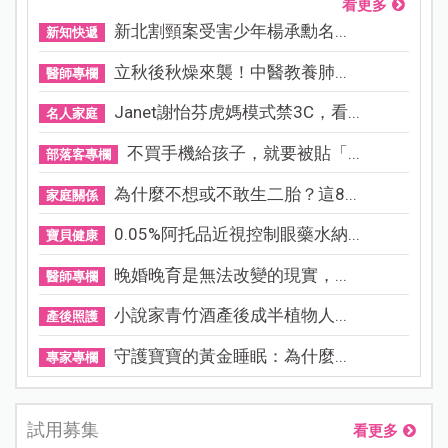
看更多
新北割頸案受害少年楊承勳名...
新知快遞
立秋後秋燥來襲！中醫教養肺...
醫師專欄
Janet謝怡芬虎媽模式禁3C，看...
名人家庭
不買手機給孩子，就要被貼「...
部落客專欄
為什麼不想或不敢生二胎？這8...
家庭關係
0.05%阿托品近視控制眼藥水納...
寶貝健康
晚婚晚育是無法改變的現實，...
醫師專欄
小說家青竹酒產後成半植物人...
產後照護
守護寶寶的黃金睡眠：為什麼...
專家專欄
試用募集
看更多