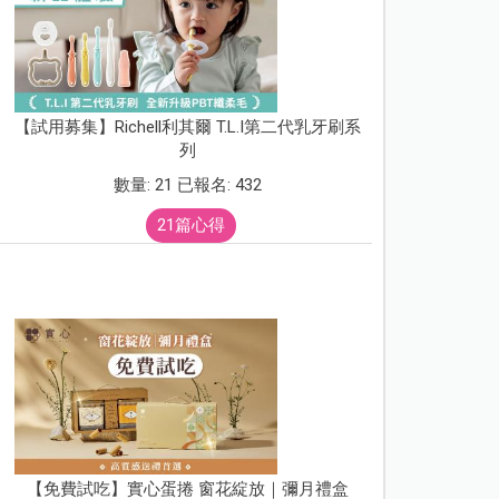
【試用募集】Richell利其爾 T.L.I第二代乳牙刷系
列
數量: 21 已報名: 432
21篇心得
【免費試吃】實心蛋捲 窗花綻放｜彌月禮盒