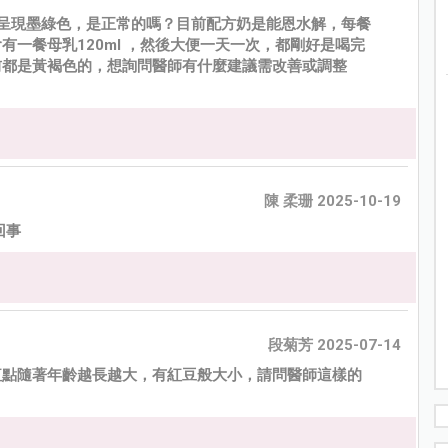
呈現墨綠色，是正常的嗎？目前配方奶是能恩水解，每餐
中會有一餐母乳120ml ，然後大便一天一次，都剛好是喝完
前都是黃褐色的，想詢問醫師有什麼建議需改善或調整
陳 柔珊 2025-10-19
回事
段菊芳 2025-07-14
紅點隨著年齡越長越大，有紅豆般大小，請問醫師這樣的