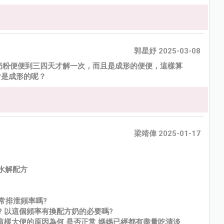
郭星妤 2025-03-08
奶粉便便到三四天才解一次，而且是成形的便便，這樣算
會是成形的呢？
梁靖偉 2025-01-17
恩水解配方
正常排泄頻率嗎?
多? 以這個頻率有換配方奶的必要嗎?
生這樣大便的原因為何 是否正常 媽媽已經都有盡量吃清淡