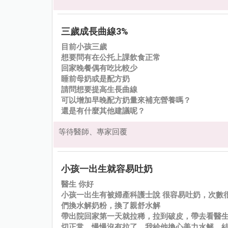
三歲成長曲線3%
目前小孩三歲
想要問有在公托上課飲食正常
回家晚餐偶有吃比較少
睡前母奶或是配方奶
請問想要提高生長曲線
可以增加早晚配方奶量來補充營養嗎？
還是有什麼其他建議呢？
等待醫師、專家回覆
小孩一出生就容易吐奶
醫生 你好
小孩一出生有被婦產科護士說 很容易吐奶，次數
們換水解奶粉，換了親舒水解
帶出院回家第一天就拉稀，拉到破皮，帶去看醫
切正常，慢慢沒有拉了，我給他換心美力水解，