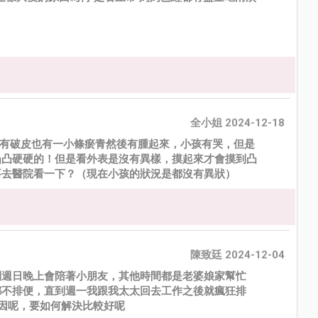
全小姐 2024-12-18
，有破皮也有一小條瘀青然後有腫起來，小孩有哭，但是
凸凸硬硬的！但是看外表是沒有異樣，摸起來才會摸到凸
要去醫院看一下？（現在小孩的狀況是都沒有異狀）
陳致廷 2024-12-04
到週日晚上會陪著小朋友，其他時間都是老婆娘家幫忙
都不排便，直到週一我跟我太太回去工作之後就瘋狂排
原因呢，要如何解決比較好呢