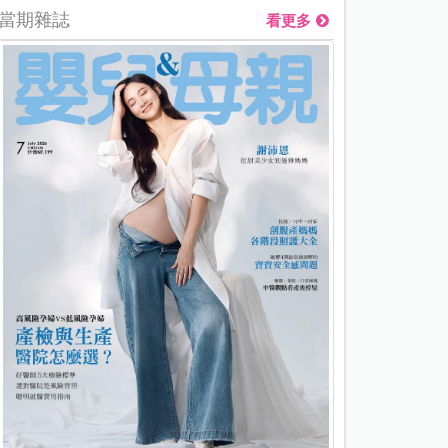
當期雜誌
看更多