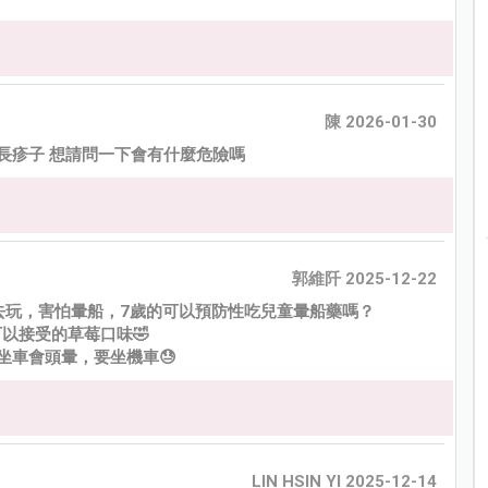
陳 2026-01-30
都長疹子 想請問一下會有什麼危險嗎
郭維阡 2025-12-22
去玩，害怕暈船，7歲的可以預防性吃兒童暈船藥嗎？
以接受的草莓口味🤣
坐車會頭暈，要坐機車😓
LIN HSIN YI 2025-12-14