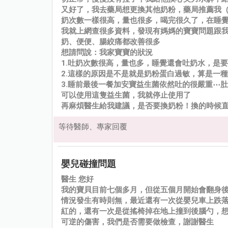
又好了，我去藥局想更換其他奶粉，藥局推薦我（
奶次數一樣很高，量也很多，喝完很久了，在睡
我就上網查很多資料，發現有媽媽的寶寶問題跟我們
奶、便便、腸絞痛都改善很多
想請問說：我家寶寶的狀況
1.吐奶次數很高，量也多，睡覺還會吐奶水，是
2.這樣的原因是不是就是奶粉蛋白過敏，算是一
3.睡前最後一餐加安寶益生菌依然吐的很嚴重⋯
可以使用這隻益生菌，我就停止使用了
再麻煩醫生給我建議，是否要換奶粉！換的時候
等待醫師、專家回覆
嬰兒碰撞問題
醫生 您好
我的寶貝目前七個多月，但從五個月開始會翻身
情況發生有時則無，最近還有一次從嬰兒車上跌
紅的，還有一次是從搖椅掉在地上撞到後腦勺，
可逆的傷害，我們是否需要做檢查，謝謝醫生