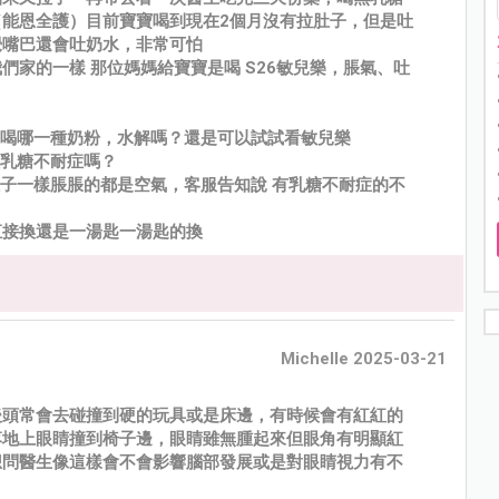
能恩全護）目前寶寶喝到現在2個月沒有拉肚子，但是吐
覺嘴巴還會吐奶水，非常可怕
家的一樣 那位媽媽給寶寶是喝 S26敏兒樂，脹氣、吐
要喝哪一種奶粉，水解嗎？還是可以試試看敏兒樂
種乳糖不耐症嗎？
肚子一樣脹脹的都是空氣，客服告知說 有乳糖不耐症的不
直接換還是一湯匙一湯匙的換
Michelle 2025-03-21
後頭常會去碰撞到硬的玩具或是床邊，有時候會有紅紅的
落地上眼睛撞到椅子邊，眼睛雖無腫起來但眼角有明顯紅
想問醫生像這樣會不會影響腦部發展或是對眼睛視力有不