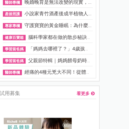
晚婚晚育是無法改變的現實，...
醫師專欄
小說家青竹酒產後成半植物人...
產後照護
守護寶寶的黃金睡眠：為什麼...
專家專欄
腦科學家都在做的散步秘訣！...
健康百寶箱
「媽媽去哪裡了？」4歲孩子還...
學習當爸媽
父親節特輯｜媽媽餵母奶時，...
學習當爸媽
經痛的4種元兇大不同！從體質...
醫師專欄
試用募集
看更多