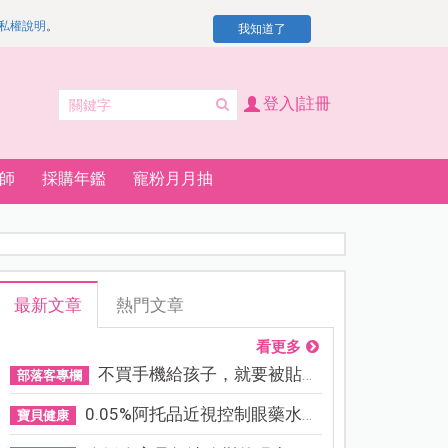
私權說明
。
我知道了
登入|註冊
師
採購年鑑
寵粉月月抽
最新文章
熱門文章
看更多
不買手機給孩子，就要被貼「...
部落客專欄
0.05%阿托品近視控制眼藥水納...
寶貝健康