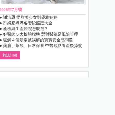
2026年7月號
● 謝沛恩 從甜美少女到優雅媽媽
● 剖婦產媽媽各階段照護大全
● 產檢與生產醫院怎麼選？
● 好醫師５大檢驗標準 選對醫院是風險管理
● 破解４個最常被誤解的寶寶安全感問題
● 藥膳、茶飲、日常保養 中醫觀點看產後掉髮
雜誌訂閱