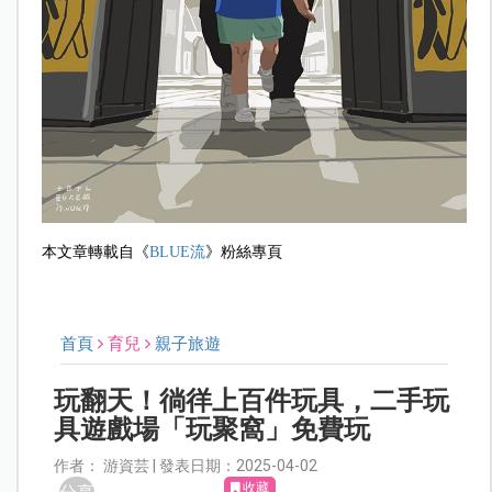
本文章轉載自《
BLUE流
》粉絲專頁
首頁
育兒
親子旅遊
玩翻天！徜徉上百件玩具，二手玩
具遊戲場「玩聚窩」免費玩
作者： 游資芸 | 發表日期：2025-04-02
收藏