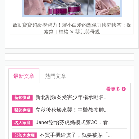
啟動寶寶超級學習力！羅小白愛的想像力快問快答：探
索篇｜桂格 ✕ 嬰兒與母親
最新文章
熱門文章
看更多
新北割頸案受害少年楊承勳名...
新知快遞
立秋後秋燥來襲！中醫教養肺...
醫師專欄
Janet謝怡芬虎媽模式禁3C，看...
名人家庭
不買手機給孩子，就要被貼「...
部落客專欄