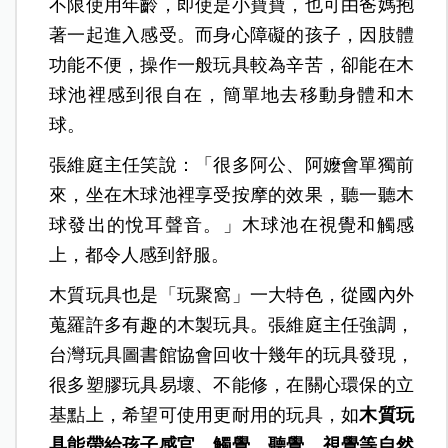
不限使用年齡，即使是小寶寶，也可由爸媽抱
著一起進入感受。而身心障礙的孩子，因肢體
功能不便，操作一般玩具較為辛苦，卻能在木
球池裡感到很自在，簡單地去移動身體和木
球。
張維庭主任笑說：「很多阿公、阿嬤會單獨前
來，坐在木球池裡享受按摩的效果，
聽一聽木
球發出的悅耳聲音。」木球池在視覺和觸感
上，都令人感到舒服。
木質玩具也是「玩聚窩」一大特色，從國內外
蒐羅許多有趣的木製玩具。張維庭主任強調，
台灣玩具圖書館協會回收十幾年的玩具發現，
很多塑膠玩具易壞、不能修，在關心環保的立
基點上，希望可使用更耐用的玩具，如
木質玩
具能帶給孩子感官、觸覺、聽覺、視覺等自然