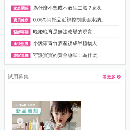
為什麼不想或不敢生二胎？這8...
家庭關係
0.05%阿托品近視控制眼藥水納...
寶貝健康
晚婚晚育是無法改變的現實，...
醫師專欄
小說家青竹酒產後成半植物人...
產後照護
守護寶寶的黃金睡眠：為什麼...
專家專欄
試用募集
看更多