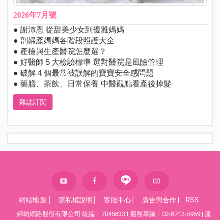
2026年7月號
● 謝沛恩 從甜美少女到優雅媽媽
● 剖婦產媽媽各階段照護大全
● 產檢與生產醫院怎麼選？
● 好醫師５大檢驗標準 選對醫院是風險管理
● 破解４個最常被誤解的寶寶安全感問題
● 藥膳、茶飲、日常保養 中醫觀點看產後掉髮
雜誌訂閱
網站地圖
│
隱私權說明
│
客服中心
│
廣告與合作
|
RSS
婦幼網路股份有限公司 統編：70458331 服務專線：02-8712-5959 | 服