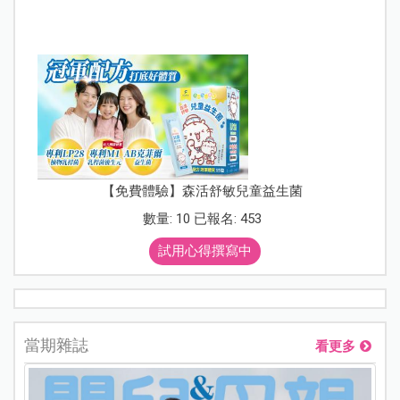
【免費體驗】森活舒敏兒童益生菌
數量: 10 已報名: 453
試用心得撰寫中
當期雜誌
看更多