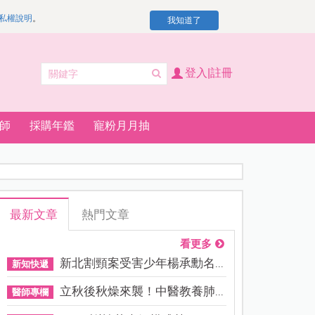
私權說明
。
我知道了
登入|註冊
師
採購年鑑
寵粉月月抽
最新文章
熱門文章
看更多
新北割頸案受害少年楊承勳名...
新知快遞
立秋後秋燥來襲！中醫教養肺...
醫師專欄