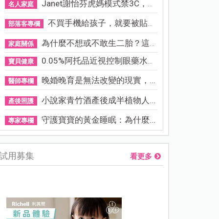
Janet謝怡芬虎媽模式禁3C，看...
名人家庭
不買手機給孩子，就要被貼「...
部落客專欄
為什麼不想或不敢生二胎？這8...
家庭關係
0.05%阿托品近視控制眼藥水納...
寶貝健康
晚婚晚育是無法改變的現實，...
醫師專欄
小說家青竹酒產後成半植物人...
產後照護
守護寶寶的黃金睡眠：為什麼...
專家專欄
試用募集
看更多