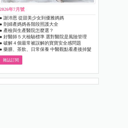
2026年7月號
● 謝沛恩 從甜美少女到優雅媽媽
● 剖婦產媽媽各階段照護大全
● 產檢與生產醫院怎麼選？
● 好醫師５大檢驗標準 選對醫院是風險管理
● 破解４個最常被誤解的寶寶安全感問題
● 藥膳、茶飲、日常保養 中醫觀點看產後掉髮
雜誌訂閱