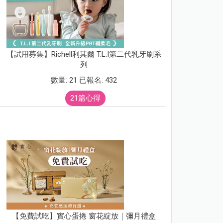
【試用募集】Richell利其爾 T.L.I第二代乳牙刷系
列
數量: 21 已報名: 432
21篇心得
【免費試吃】實心蛋捲 窗花綻放｜彌月禮盒