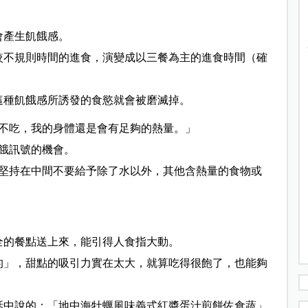
會產生飢餓感。
較不規則時間的進食，演變成以三餐為主的進食時間（確
這種飢餓感所誘發的食慾就會被磨滅掉。
不吃，我的身體還是會有足夠的熱量。」
餓訊號的機會。
堅持在中間不要給予除了水以外，其他含熱量的食物或
全的餐點送上來，能引得人食指大動。
的」，甜點的吸引力實在太大，就算吃得很飽了，也能夠
話中說的：「地中海牡蠣風味義式紅醬蛋汁煎餅佐食蔬」