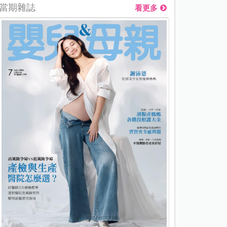
當期雜誌
看更多