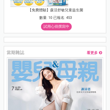
【免費體驗】森活舒敏兒童益生菌
數量: 10 已報名: 453
試用心得撰寫中
當期雜誌
看更多