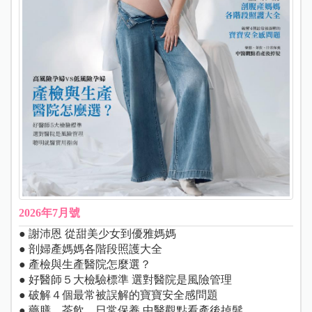
2026年7月號
● 謝沛恩 從甜美少女到優雅媽媽
● 剖婦產媽媽各階段照護大全
● 產檢與生產醫院怎麼選？
● 好醫師５大檢驗標準 選對醫院是風險管理
● 破解４個最常被誤解的寶寶安全感問題
● 藥膳、茶飲、日常保養 中醫觀點看產後掉髮