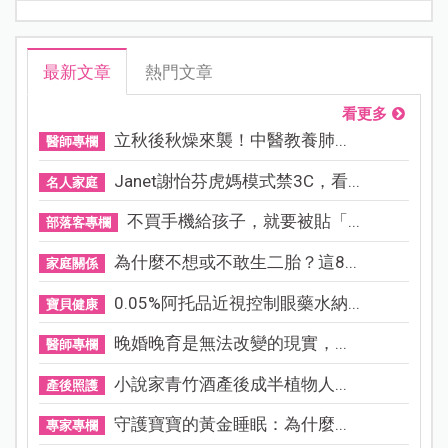
最新文章
熱門文章
看更多
立秋後秋燥來襲！中醫教養肺...
醫師專欄
Janet謝怡芬虎媽模式禁3C，看...
名人家庭
不買手機給孩子，就要被貼「...
部落客專欄
為什麼不想或不敢生二胎？這8...
家庭關係
0.05%阿托品近視控制眼藥水納...
寶貝健康
晚婚晚育是無法改變的現實，...
醫師專欄
小說家青竹酒產後成半植物人...
產後照護
守護寶寶的黃金睡眠：為什麼...
專家專欄