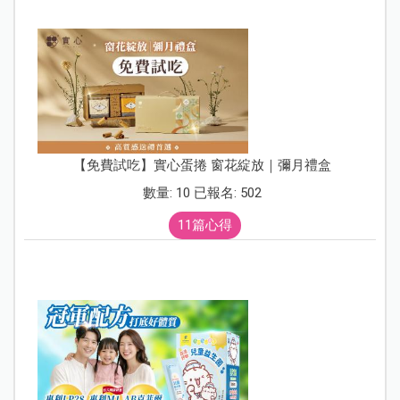
【免費試吃】實心蛋捲 窗花綻放｜彌月禮盒
數量: 10 已報名: 502
11篇心得