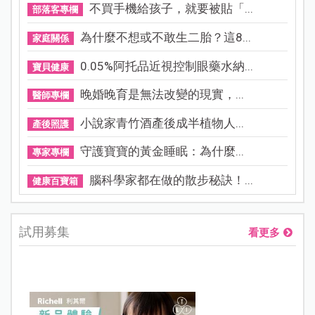
不買手機給孩子，就要被貼「...
部落客專欄
為什麼不想或不敢生二胎？這8...
家庭關係
0.05%阿托品近視控制眼藥水納...
寶貝健康
晚婚晚育是無法改變的現實，...
醫師專欄
小說家青竹酒產後成半植物人...
產後照護
守護寶寶的黃金睡眠：為什麼...
專家專欄
腦科學家都在做的散步秘訣！...
健康百寶箱
試用募集
看更多