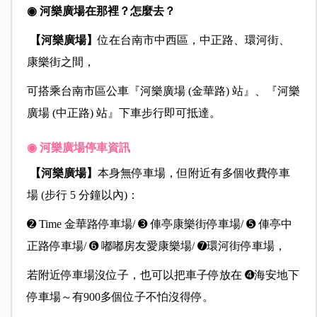
◉ 河樂廣場在那裡？怎麼去？
【河樂廣場】
位在台南市中西區，中正路、環河街、
康樂街之間，
可搭乘台南市區公車『河樂廣場 (金華路) 站』、『河樂
廣場 (中正路) 站』下車步行即可抵達。
◉ 河樂廣場停車資訊
【河樂廣場】
本身無停車場，但附近有多個收費停車
場 (步行 5 分鐘以內)：
➋ Time 金華路停車場/ ➌ 俥亭康樂街停車場/ ➎ 俥亭中
正路停車場/ ➏ 嘟嘟房友愛康樂場/ ➐環河街停車場，
若附近停車場沒位子，也可以把車子停放在 ➍海安地下
停車場～有900多個位子不怕沒得停。