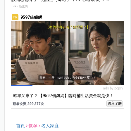
PR・新素簡
9597借錢網
PR
ads by popIn
帳單又來了？ 【9597借錢網】臨時補生活資金就是快！
深入了解
觀看次數 299,377次
首頁
懷孕
名人家庭