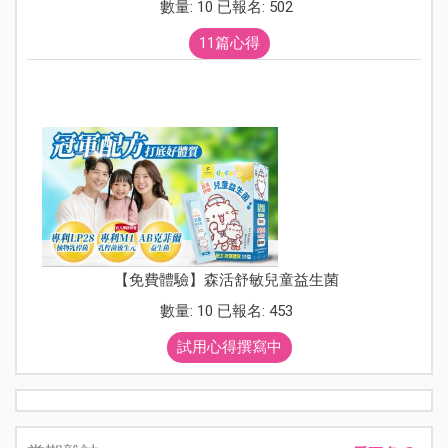
數量: 10 已報名: 502
11篇心得
【免費體驗】森活舒敏兒童益生菌
數量: 10 已報名: 453
試用心得撰寫中