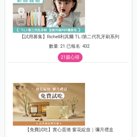
【試用募集】Richell利其爾 T.L.I第二代乳牙刷系列
數量: 21 已報名: 432
21篇心得
【免費試吃】實心蛋捲 窗花綻放｜彌月禮盒