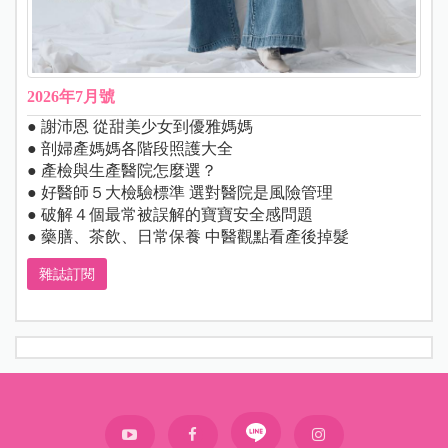
2026年7月號
● 謝沛恩 從甜美少女到優雅媽媽
● 剖婦產媽媽各階段照護大全
● 產檢與生產醫院怎麼選？
● 好醫師５大檢驗標準 選對醫院是風險管理
● 破解４個最常被誤解的寶寶安全感問題
● 藥膳、茶飲、日常保養 中醫觀點看產後掉髮
雜誌訂閱