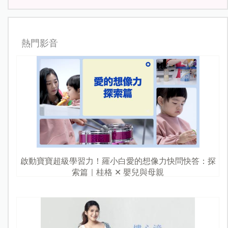
熱門影音
啟動寶寶超級學習力！羅小白愛的想像力快問快答：探
索篇｜桂格 ✕ 嬰兒與母親