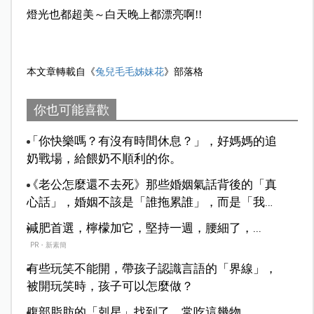
燈光也都超美～白天晚上都漂亮啊!!
本文章轉載自《
兔兒毛毛姊妹花
》部落格
你也可能喜歡
「你快樂嗎？有沒有時間休息？」，好媽媽的追
奶戰場，給餵奶不順利的你。
《老公怎麼還不去死》那些婚姻氣話背後的「真
心話」，婚姻不該是「誰拖累誰」，而是「我們
怎麼並肩走下去」。
減肥首選，檸檬加它，堅持一週，腰細了，...
PR・新素簡
有些玩笑不能開，帶孩子認識言語的「界線」，
被開玩笑時，孩子可以怎麼做？
腹部脂肪的「剋星」找到了，常吃這幾物，...