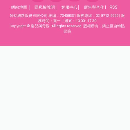
網站地圖
│
隱私權說明
│
客服中心
│
廣告與合作
|
RSS
婦幼網路股份有限公司 統編：70458331 服務專線：02-8712-5959 | 服
務時間：週一～週五：10:00~17:30
Copyright © 嬰兒與母親. All rights reserved. 版權所有，禁止擅自轉貼
節錄