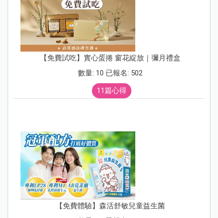
【免費試吃】實心蛋捲 窗花綻放｜彌月禮盒
數量: 10 已報名: 502
11篇心得
【免費體驗】森活舒敏兒童益生菌