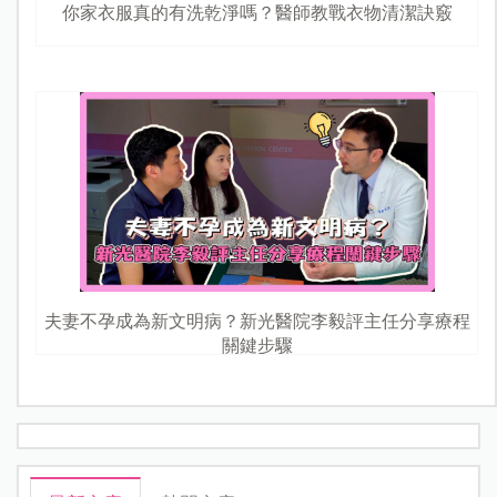
你家衣服真的有洗乾淨嗎？醫師教戰衣物清潔訣竅
夫妻不孕成為新文明病？新光醫院李毅評主任分享療程
關鍵步驟