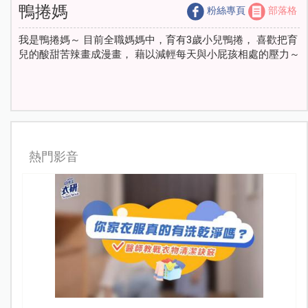
鴨捲媽
粉絲專頁
部落格
我是鴨捲媽～ 目前全職媽媽中，育有3歲小兒鴨捲， 喜歡把育
兒的酸甜苦辣畫成漫畫， 藉以減輕每天與小屁孩相處的壓力～
熱門影音