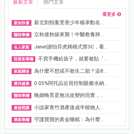
最新文章
熱門文章
看更多
新北割頸案受害少年楊承勳名...
新知快遞
立秋後秋燥來襲！中醫教養肺...
醫師專欄
Janet謝怡芬虎媽模式禁3C，看...
名人家庭
不買手機給孩子，就要被貼「...
部落客專欄
為什麼不想或不敢生二胎？這8...
家庭關係
0.05%阿托品近視控制眼藥水納...
寶貝健康
晚婚晚育是無法改變的現實，...
醫師專欄
小說家青竹酒產後成半植物人...
產後照護
守護寶寶的黃金睡眠：為什麼...
專家專欄