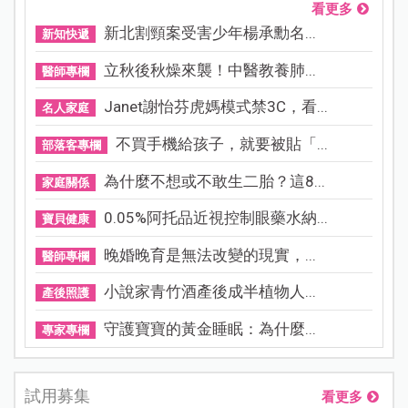
看更多
新北割頸案受害少年楊承勳名...
新知快遞
立秋後秋燥來襲！中醫教養肺...
醫師專欄
Janet謝怡芬虎媽模式禁3C，看...
名人家庭
不買手機給孩子，就要被貼「...
部落客專欄
為什麼不想或不敢生二胎？這8...
家庭關係
0.05%阿托品近視控制眼藥水納...
寶貝健康
晚婚晚育是無法改變的現實，...
醫師專欄
小說家青竹酒產後成半植物人...
產後照護
守護寶寶的黃金睡眠：為什麼...
專家專欄
試用募集
看更多