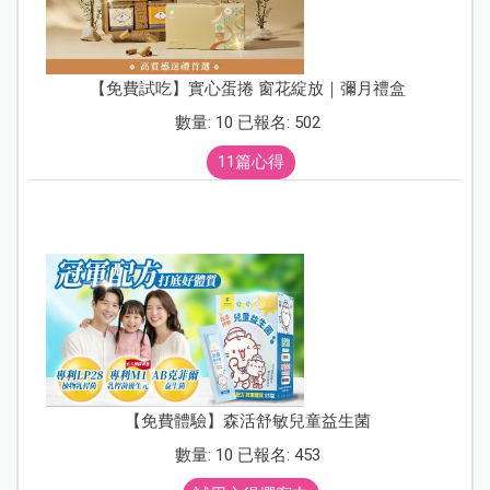
【免費試吃】實心蛋捲 窗花綻放｜彌月禮盒
數量: 10 已報名: 502
11篇心得
【免費體驗】森活舒敏兒童益生菌
數量: 10 已報名: 453