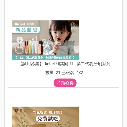
【試用募集】Richell利其爾 T.L.I第二代乳牙刷系列
數量: 21 已報名: 432
21篇心得