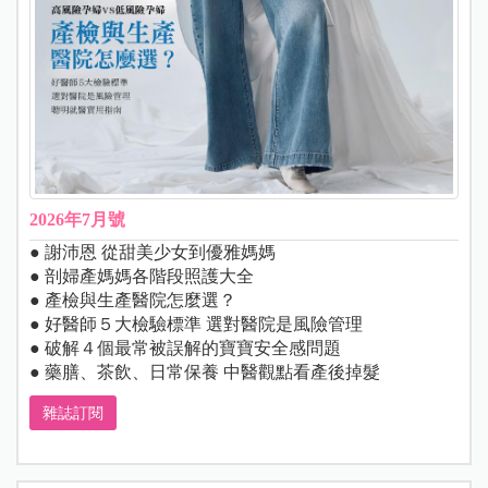
2026年7月號
● 謝沛恩 從甜美少女到優雅媽媽
● 剖婦產媽媽各階段照護大全
● 產檢與生產醫院怎麼選？
● 好醫師５大檢驗標準 選對醫院是風險管理
● 破解４個最常被誤解的寶寶安全感問題
● 藥膳、茶飲、日常保養 中醫觀點看產後掉髮
雜誌訂閱