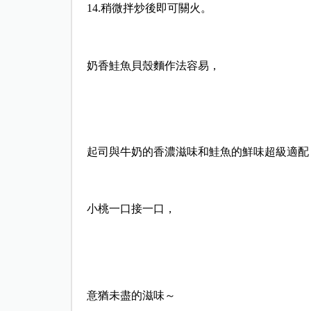
14.稍微拌炒後即可關火。
奶香鮭魚貝殼麵作法容易，
起司與牛奶的香濃滋味和鮭魚的鮮味超級適配
小桃一口接一口，
意猶未盡的滋味～