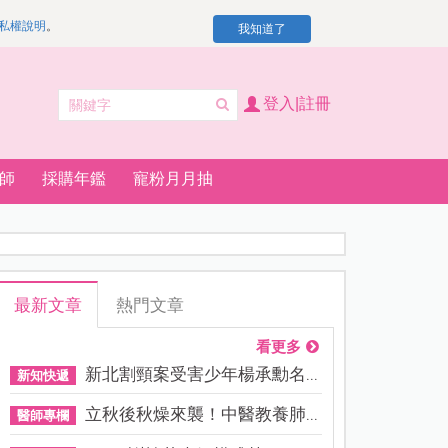
私權說明
。
我知道了
登入|註冊
師
採購年鑑
寵粉月月抽
最新文章
熱門文章
看更多
新北割頸案受害少年楊承勳名...
新知快遞
立秋後秋燥來襲！中醫教養肺...
醫師專欄