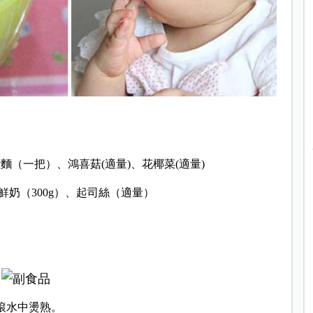
麵（一把）、鴻喜菇(適量)、花椰菜(適量)
奶（300g）、起司絲（適量）
滾水中燙熟。