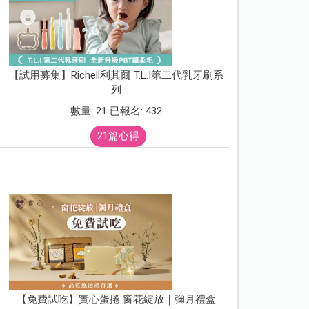
【試用募集】Richell利其爾 T.L.I第二代乳牙刷系
列
數量: 21 已報名: 432
21篇心得
【免費試吃】實心蛋捲 窗花綻放｜彌月禮盒