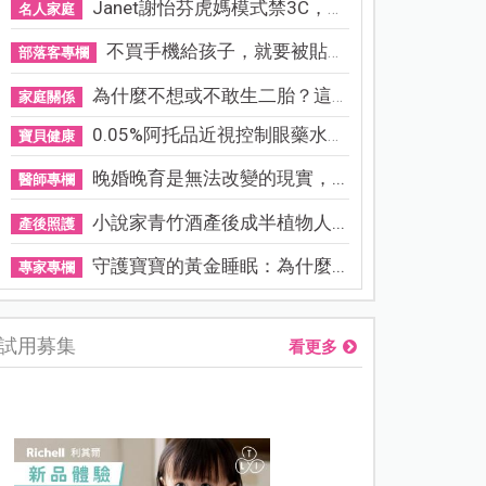
Janet謝怡芬虎媽模式禁3C，看...
名人家庭
不買手機給孩子，就要被貼「...
部落客專欄
為什麼不想或不敢生二胎？這8...
家庭關係
0.05%阿托品近視控制眼藥水納...
寶貝健康
晚婚晚育是無法改變的現實，...
醫師專欄
小說家青竹酒產後成半植物人...
產後照護
守護寶寶的黃金睡眠：為什麼...
專家專欄
試用募集
看更多