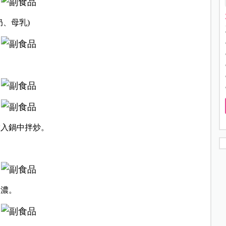
奶、母乳)
放入鍋中拌炒。
香濃。