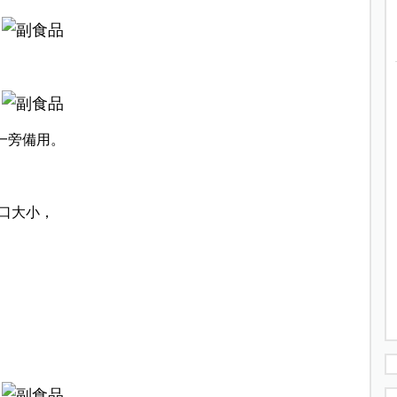
一旁備用。
口大小，