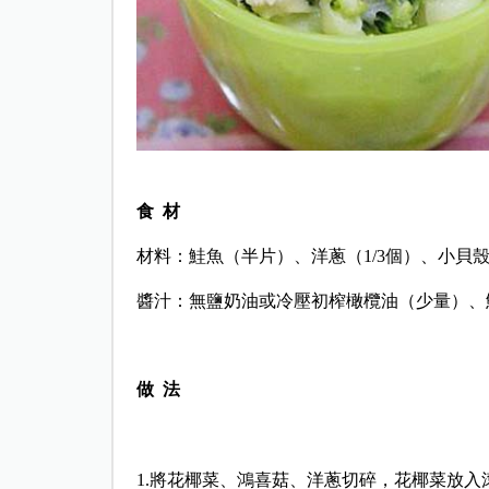
食 材
材料：鮭魚（半片）、洋蔥（1/3個）、小貝殼
醬汁：無鹽奶油或冷壓初榨橄欖油（少量）、鮮
做 法
1.將花椰菜、鴻喜菇、洋蔥切碎，花椰菜放入