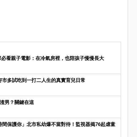
5部必看親子電影：在冷氣房裡，也陪孩子慢慢長大
好市多試吃到一打二人生的真實育兒日常
是渣男？關鍵在這
時間保護你」北市私幼爆不當對待！監視器揭76起虐童