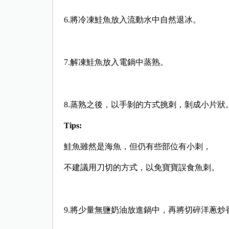
6.將冷凍鮭魚放入流動水中自然退冰。
7.解凍鮭魚放入電鍋中蒸熟。
8.蒸熟之後，以手剝的方式挑刺，剝成小片狀
Tips:
鮭魚雖然是海魚，但仍有些部位有小刺，
不建議用刀切的方式，以免寶寶誤食魚刺。
9.將少量無鹽奶油放進鍋中，再將切碎洋蔥炒