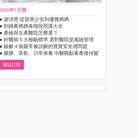
2026年7月號
● 謝沛恩 從甜美少女到優雅媽媽
● 剖婦產媽媽各階段照護大全
● 產檢與生產醫院怎麼選？
● 好醫師５大檢驗標準 選對醫院是風險管理
● 破解４個最常被誤解的寶寶安全感問題
● 藥膳、茶飲、日常保養 中醫觀點看產後掉髮
雜誌訂閱