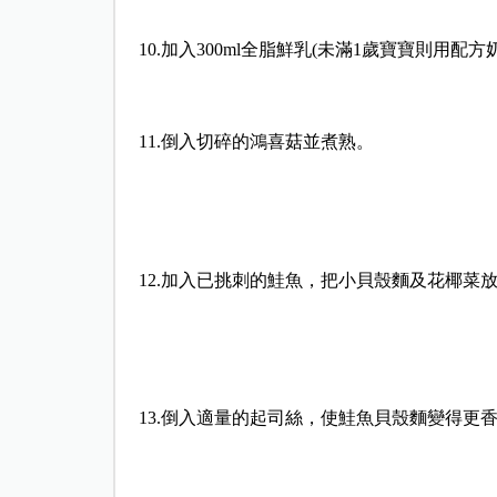
10.加入300ml全脂鮮乳(未滿1歲寶寶則用配方
11.倒入切碎的鴻喜菇並煮熟。
12.加入已挑刺的鮭魚，把小貝殼麵及花椰菜
13.倒入適量的起司絲，使鮭魚貝殼麵變得更