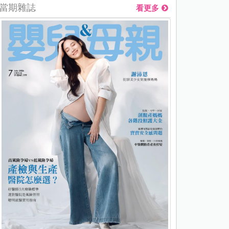
當期雜誌
看更多