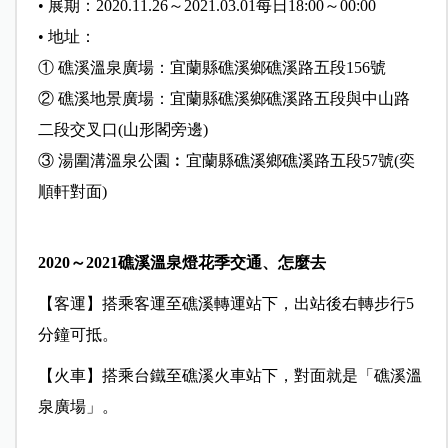
• 展期：2020.11.26～2021.03.01每日18:00～00:00
• 地址：
① 礁溪溫泉廣場：宜蘭縣礁溪鄉礁溪路五段156號
② 礁溪地景廣場：宜蘭縣礁溪鄉礁溪路五段與中山路
二段交叉口(山形閣旁邊)
③ 湯圍溝溫泉公園︰宜蘭縣礁溪鄉礁溪路五段57號(奕
順軒對面)
2020～2021礁溪溫泉燈花季交通、怎麼去
【客運】
搭乘客運至礁溪轉運站下，出站後右轉步行5
分鐘可抵。
【火車】
搭乘台鐵至礁溪火車站下，對面就是「礁溪溫
泉廣場」。