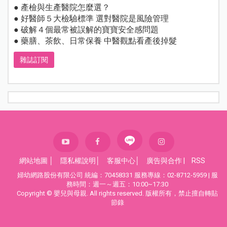
● 產檢與生產醫院怎麼選？
● 好醫師５大檢驗標準 選對醫院是風險管理
● 破解４個最常被誤解的寶寶安全感問題
● 藥膳、茶飲、日常保養 中醫觀點看產後掉髮
雜誌訂閱
網站地圖
│
隱私權說明
│
客服中心
│
廣告與合作
|
RSS
婦幼網路股份有限公司 統編：70458331 服務專線：02-8712-5959 | 服
務時間：週一～週五：10:00~17:30
Copyright © 嬰兒與母親. All rights reserved. 版權所有，禁止擅自轉貼
節錄