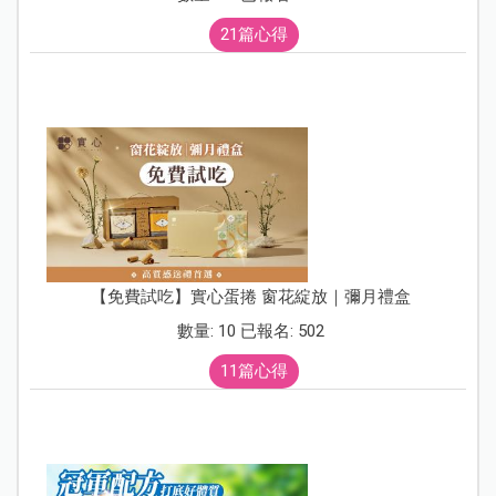
21篇心得
【免費試吃】實心蛋捲 窗花綻放｜彌月禮盒
數量: 10 已報名: 502
11篇心得