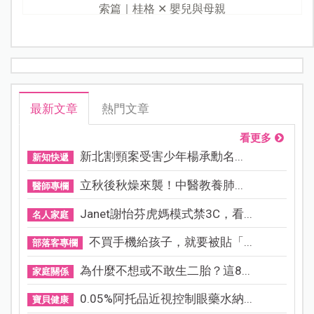
索篇｜桂格 ✕ 嬰兒與母親
最新文章
熱門文章
看更多
新北割頸案受害少年楊承勳名...
新知快遞
立秋後秋燥來襲！中醫教養肺...
醫師專欄
Janet謝怡芬虎媽模式禁3C，看...
名人家庭
不買手機給孩子，就要被貼「...
部落客專欄
為什麼不想或不敢生二胎？這8...
家庭關係
0.05%阿托品近視控制眼藥水納...
寶貝健康