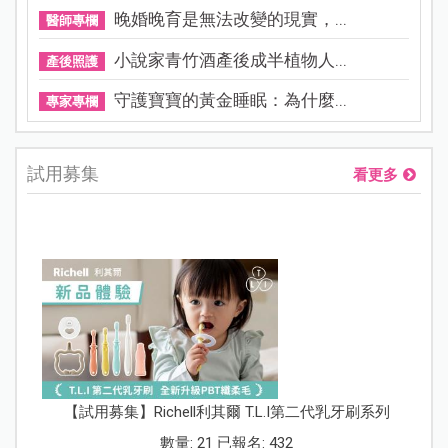
晚婚晚育是無法改變的現實，...
醫師專欄
小說家青竹酒產後成半植物人...
產後照護
守護寶寶的黃金睡眠：為什麼...
專家專欄
試用募集
看更多
【試用募集】Richell利其爾 T.L.I第二代乳牙刷系列
數量: 21 已報名: 432