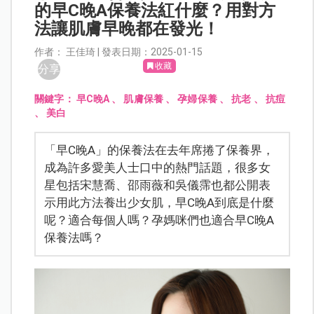
的早C晚A保養法紅什麼？用對方
法讓肌膚早晚都在發光！
作者： 王佳琦 | 發表日期：2025-01-15
收藏
分享
關鍵字：
早C晚A
、
肌膚保養
、
孕婦保養
、
抗老
、
抗痘
、
美白
「早C晚A」的保養法在去年席捲了保養界，
成為許多愛美人士口中的熱門話題，很多女
星包括宋慧喬、邵雨薇和吳儀霈也都公開表
示用此方法養出少女肌，早C晚A到底是什麼
呢？適合每個人嗎？孕媽咪們也適合早C晚A
保養法嗎？