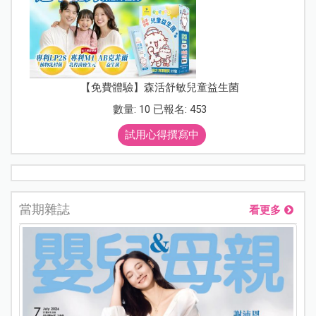
【免費體驗】森活舒敏兒童益生菌
數量: 10 已報名: 453
試用心得撰寫中
當期雜誌
看更多