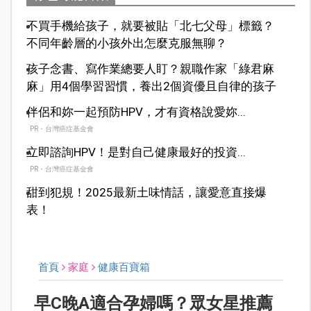
不買手機給孩子，就要被貼「北七父母」標籤？
不同年齡層的小孩外出怎麼克服無聊？
孩子念書、寫作業總要人盯？親職作家「綠君麻
麻」用4個學習習慣，養出2個資優且自律的孩子
伴侶和妳一起預防HPV，才有資格說愛妳...
PR・台灣癌症基金會
立即諮詢HPV！是對自己健康最好的投資...
PR・台灣癌症基金會
甜到犯規！2025最新土味情話，讓愛意直接爆
表！
首頁
家庭
健康百寶箱
早C晚A適合孕婦嗎？眾女星推薦