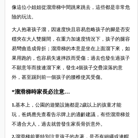
像這位小姐姐從溜滑梯中間跳來跳去，這些都是非常危
險的玩法。
大人抱著孩子溜，因速度快且容易忽略孩子的腳是否安
穩夾在大人雙腿間，在重力加速度情況下，孩子的腿容
易彎曲造成骨折；溜滑梯的本意是坐在上面溜下來，如
果用跑的，也容易失速摔跌而受傷；過去也發生過孩子
不願意等而接連溜下來，發生4個孩子交疊滾落的意
外，甚至踢到前一個孩子的腰椎使其受傷。
*溜滑梯時家長必注意…
1.
基本上，公園的遊樂設施都是2歲以上的孩童才能
玩，爸媽應先查看告示牌上的適齡建議，有些溜滑梯並
不適合大人，過去就曾發生家長骨折意外。
2.
溜滑梯前要特別注意孩子的衣著，是否有細繩或連帽