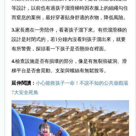
等設計，以前也有過孩子溜滑梯時因衣服上的細繩勾住
而窒息的案例，最好穿著貼身舒適的衣物，降低風險。
3.
家長應在一旁陪伴，看著孩子溜下來。有些溜滑梯的
設計是封閉式的，若1分鐘內沒看到孩子溜出來，就要
有所警覺，探頭看一下孩子是否懸掛在裡面。
4.
檢查設施是否有損壞的部分，像是有無裂痕破洞、滑
梯平台是否會晃動、支架與螺絲有無鬆脫等。
延伸閱讀：
小心能救孩子一命！不說不知的公共遊戲場
7大安全死角