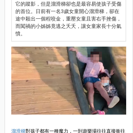
它的蹤影，但是溜滑梯卻也是最容易使孩子受傷
的首位。日前有一名3歲女童開心溜滑梯，卻在
途中殺出一個程咬金，重壓女童且害右手挫傷，
而闖禍的小姊姊竟逃之夭夭，讓女童家長十分氣
憤。
溜滑梯
對孩子都有一種魔力，一到遊樂場往往直接衝往