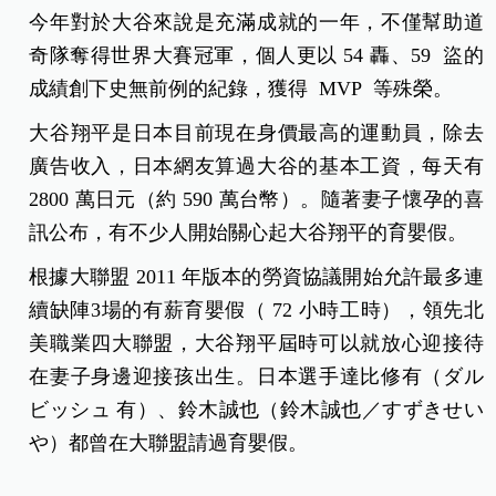
今年對於大谷來說是充滿成就的一年，不僅幫助道
奇隊奪得世界大賽冠軍，個人更以 54 轟、59 盜的
成績創下史無前例的紀錄，獲得 MVP 等殊榮。
大谷翔平是日本目前現在身價最高的運動員，除去
廣告收入，日本網友算過大谷的基本工資，每天有
2800 萬日元（約 590 萬台幣）。隨著妻子懷孕的喜
訊公布，有不少人開始關心起大谷翔平的育嬰假。
根據大聯盟 2011 年版本的勞資協議開始允許最多連
續缺陣3場的有薪育嬰假（ 72 小時工時），領先北
美職業四大聯盟，大谷翔平屆時可以就放心迎接待
在妻子身邊迎接孩出生。日本選手達比修有（
ダル
ビッシュ 有
）、鈴木誠也（鈴木誠也／すずきせい
や
）都曾在大聯盟請過育嬰假。