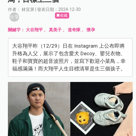
作者： 林宜屏 | 發表日期：2024-12-30
收藏
分享
關鍵字：
大谷翔平
、
真美子
、
道奇隊
、
懷孕
大谷翔平昨（12/29）日在 Instagram 上公布即將
升格為人父，展示了包含愛犬 Decoy、嬰兒衣物、
鞋子和寶寶的超音波照片，並寫下歡迎小菜鳥，幸
福感滿滿！而大翔平人生目標清單是生三個孩子。