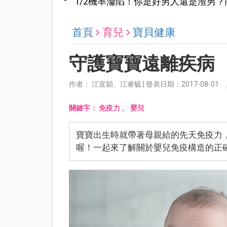
1/2機率淪陷！你是好男人還是渣男
首頁
育兒
寶貝健康
守護寶寶遠離疾病
作者： 江宜穎、江睿毓 | 發表日期：2017-08-01
關鍵字：
免疫力
、
嬰兒
寶寶出生時就帶著母親給的先天免疫力
喔！一起來了解關於嬰兒免疫構造的正