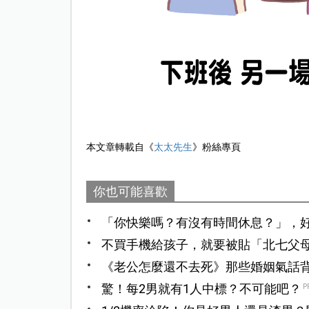
本文章轉載自《
太太先生
》粉絲專頁
你也可能喜歡
「你快樂嗎？有沒有時間休息？」，
不買手機給孩子，就要被貼「北七父
聊？
《老公怎麼還不去死》那些婚姻氣話
誰」，而是「我們怎麼並肩走下去」
驚！每2男就有1人中標？不可能吧？
P