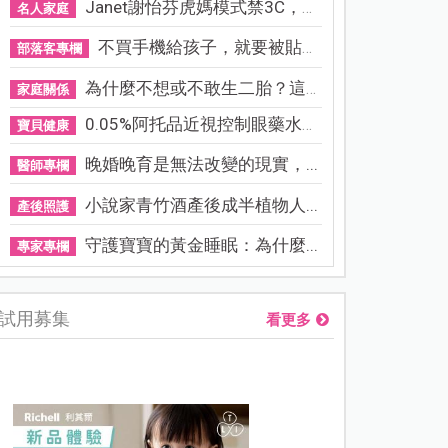
Janet謝怡芬虎媽模式禁3C，看...
名人家庭
不買手機給孩子，就要被貼「...
部落客專欄
為什麼不想或不敢生二胎？這8...
家庭關係
0.05%阿托品近視控制眼藥水納...
寶貝健康
晚婚晚育是無法改變的現實，...
醫師專欄
小說家青竹酒產後成半植物人...
產後照護
守護寶寶的黃金睡眠：為什麼...
專家專欄
試用募集
看更多