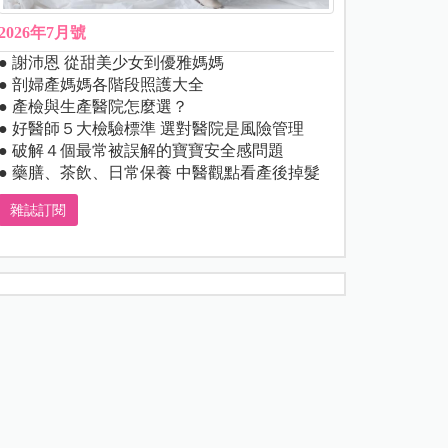
2026年7月號
● 謝沛恩 從甜美少女到優雅媽媽
● 剖婦產媽媽各階段照護大全
● 產檢與生產醫院怎麼選？
● 好醫師５大檢驗標準 選對醫院是風險管理
● 破解４個最常被誤解的寶寶安全感問題
● 藥膳、茶飲、日常保養 中醫觀點看產後掉髮
雜誌訂閱