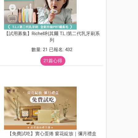
【試用募集】Richell利其爾 T.L.I第二代乳牙刷系
列
數量: 21 已報名: 432
21篇心得
【免費試吃】實心蛋捲 窗花綻放｜彌月禮盒