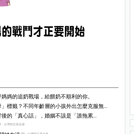
好媽媽的追奶戰場，給餵奶不順利的你。
母」標籤？不同年齡層的小孩外出怎麼克服無
背後的「真心話」，婚姻不該是「誰拖累
。
R・台灣癌症基金會
PR・台灣癌症基金會