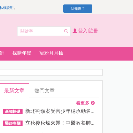
私權說明
。
我知道了
登入|註冊
師
採購年鑑
寵粉月月抽
最新文章
熱門文章
看更多
新北割頸案受害少年楊承勳名...
新知快遞
立秋後秋燥來襲！中醫教養肺...
醫師專欄