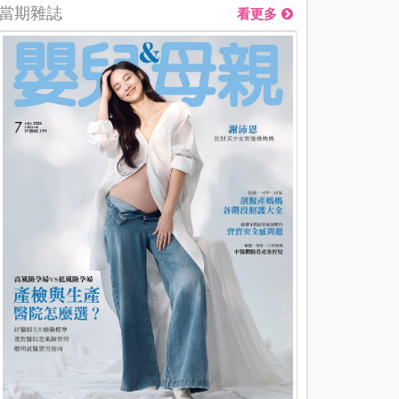
當期雜誌
看更多