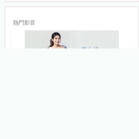
熱門影音
樓心潼，活出自己！欣喜迎接「小毛豆」開啟幸福新篇
章