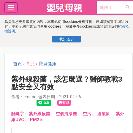
Toggle
navigation
為提供您更多優質的內容，本網站使用cookies分析技術。若繼續閱覽本網站內
容，即表示您同意我們使用 cookies， 關於更多cookies資訊請閱讀我們的
隱私
權說明
。
我知道了
首頁
育兒
寶貝健康
紫外線殺菌，該怎麼選？醫師教戰3
點安全又有效
作者： Editor | 發表日期：2021-04-06
收藏
關鍵字：
紫外線殺菌
、
空氣清淨機
、
空污
、
過敏原
、
紫外
線UVC
、
PM2.5