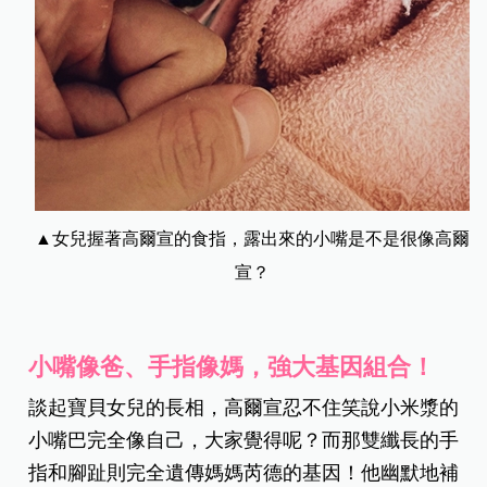
▲女兒握著高爾宣的食指，露出來的小嘴是不是很像高爾
宣？
小嘴像爸、手指像媽，強大基因組合！
談起寶貝女兒的長相，高爾宣忍不住笑說小米漿的
小嘴巴完全像自己，大家覺得呢？而那雙纖長的手
指和腳趾則完全遺傳媽媽芮德的基因！他幽默地補